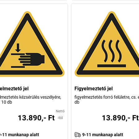
elmeztető jel
Figyelmeztető jel
lmeztetés kézsérülés veszélyére,
figyelmeztetés forró felületre, cs. 
. 10 db
db
Nettó
13.890,- Ft
13.890,- Ft
-tól
9-11 munkanap alatt
9-11 munkanap alatt