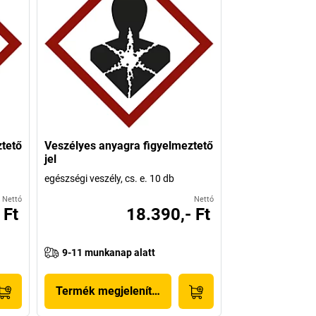
ztető
Veszélyes anyagra figyelmeztető
jel
egészségi veszély, cs. e. 10 db
Nettó
Nettó
 Ft
18.390,- Ft
9-11 munkanap alatt
Termék megjelenítése