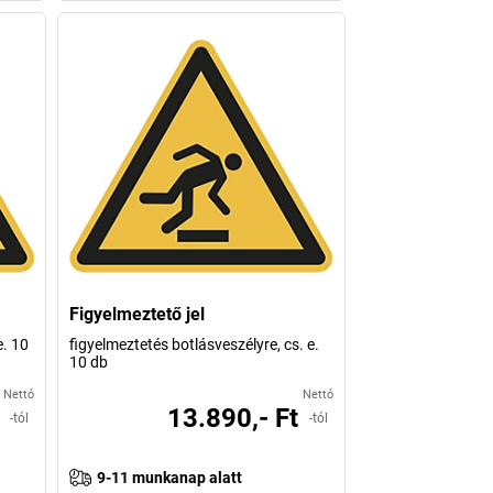
Figyelmeztető jel
e. 10
figyelmeztetés botlásveszélyre, cs. e.
10 db
Nettó
Nettó
13.890,- Ft
-tól
-tól
9-11 munkanap alatt