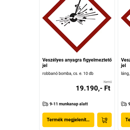
Veszélyes anyagra figyelmeztető
Vesz
jel
jel
robbanó bomba, cs. e. 10 db
láng,
Nettó
19.190,- Ft
9-11 munkanap alatt
Termék megjelenítése
T