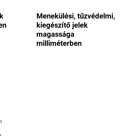
k
Menekülési, tűzvédelmi,
en
kiegészítő jelek
magassága
milliméterben
m
m