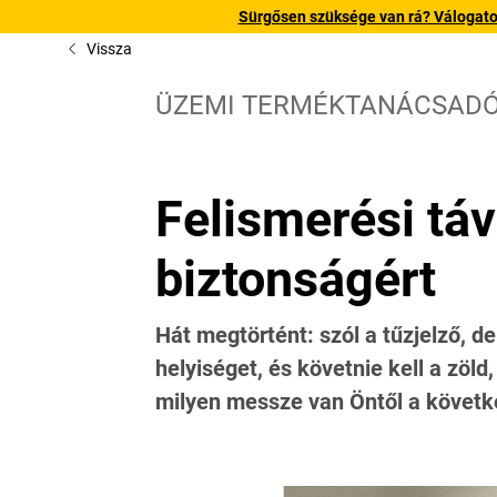
Sürgősen szüksége van rá? Válogatott
Vissza
ÜZEMI TERMÉKTANÁCSAD
Felismerési táv
biztonságért
Hát megtörtént: szól a tűzjelző, d
helyiséget, és követnie kell a zöl
milyen messze van Öntől a követk