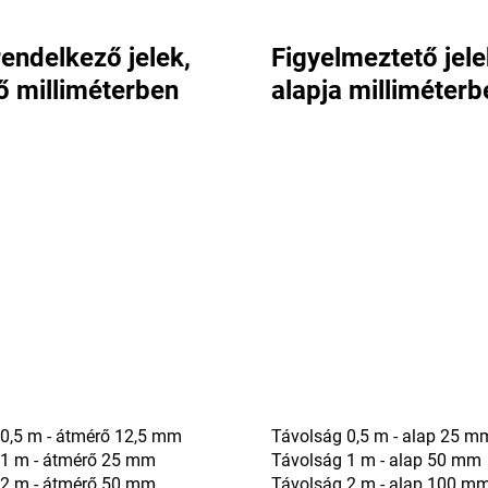
 rendelkező jelek,
Figyelmeztető jele
ő milliméterben
alapja milliméterb
0,5 m - átmérő 12,5 mm
Távolság 0,5 m - alap 25 m
 1 m - átmérő 25 mm
Távolság 1 m - alap 50 mm
 2 m - átmérő 50 mm
Távolság 2 m - alap 100 m