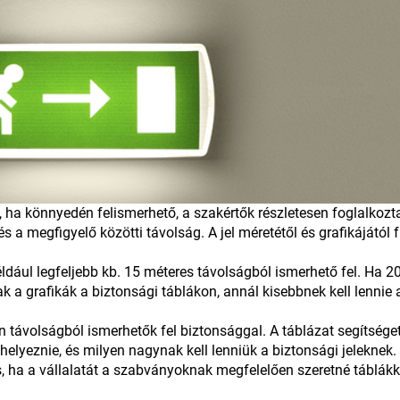
, ha könnyedén felismerhető, a szakértők részletesen foglalkozt
és a megfigyelő közötti távolság. A jel méretétől és grafikájátó
ául legfeljebb kb. 15 méteres távolságból ismerhető fel. Ha 20 
 a grafikák a biztonsági táblákon, annál kisebbnek kell lennie 
 távolságból ismerhetők fel biztonsággal. A táblázat segítsége
lhelyeznie, és milyen nagynak kell lenniük a biztonsági jeleknek.
ha a vállalatát a szabványoknak megfelelően szeretné táblákka