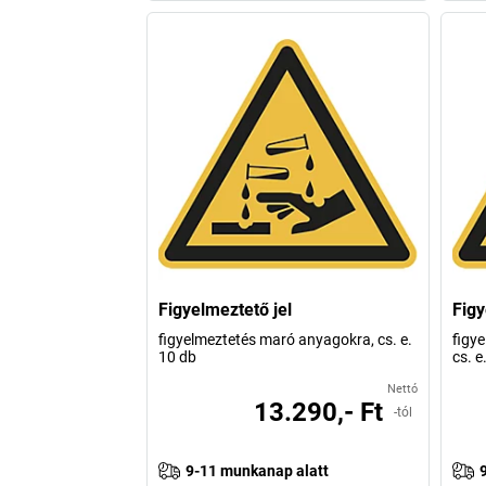
Figyelmeztető jel
Figy
figyelmeztetés maró anyagokra, cs. e.
figye
10 db
cs. e
Nettó
13.290,- Ft
-tól
9-11 munkanap alatt