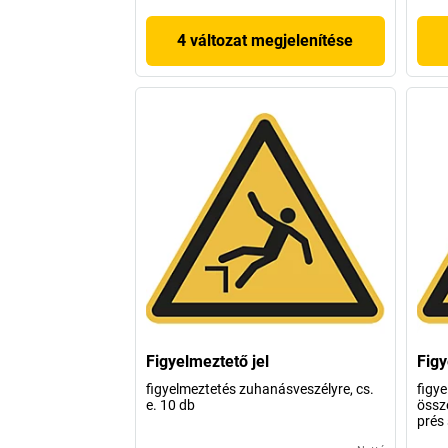
4 változat megjelenítése
Figyelmeztető jel
Figy
figyelmeztetés zuhanásveszélyre, cs.
figye
e. 10 db
össz
prés 