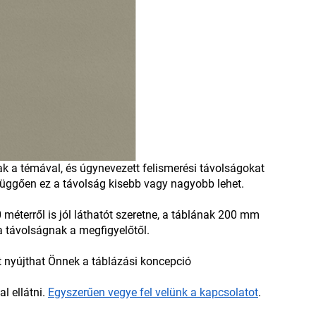
ak a témával, és úgynevezett felismerési távolságokat
l függően ez a távolság kisebb vagy nagyobb lehet.
méterről is jól láthatót szeretne, a táblának 200 mm
a távolságnak a megfigyelőtől.
t nyújthat Önnek a táblázási koncepció
l ellátni.
Egyszerűen vegye fel velünk a kapcsolatot
.