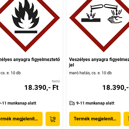
élyes anyagra figyelmeztető
Veszélyes anyagra figyelme
jel
 cs. e. 10 db
maró hatás, cs. e. 10 db
Nettó
18.390,- Ft
18.390,-
9-11 munkanap alatt
9-11 munkanap alatt
ermék megjelenítése
Termék megjelenítése