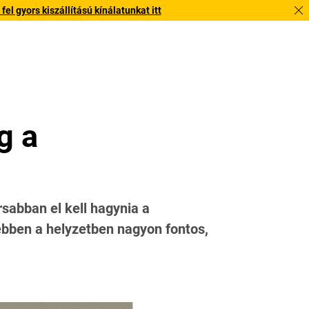
l gyors kiszállítású kínálatunkat itt
g a
rsabban el kell hagynia a
 ebben a helyzetben nagyon fontos,