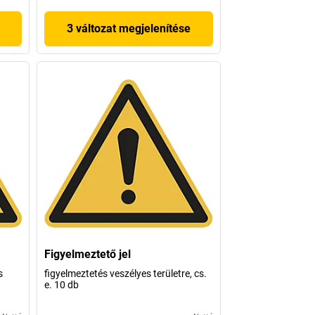
3 változat megjelenítése
Figyelmeztető jel
s
figyelmeztetés veszélyes területre, cs.
e. 10 db