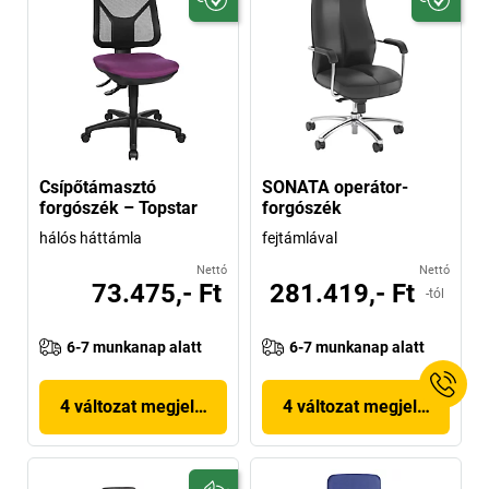
Csípőtámasztó
SONATA operátor-
forgószék – Topstar
forgószék
hálós háttámla
fejtámlával
Nettó
Nettó
73.475,- Ft
281.419,- Ft
-tól
6-7 munkanap alatt
6-7 munkanap alatt
4 változat megjelenítése
4 változat megjelenítése