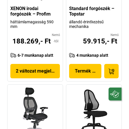
XENON irodai
Standard forgószék –
forgószék – Profim
Topstar
háttámlamagasság 590
állandó érintkezésű
mm
mechanika
Nettó
Nettó
188.269,- Ft
59.915,- Ft
-tól
6-7 munkanap alatt
4 munkanap alatt
2 változat megjelenítése
Termék megjelenítése