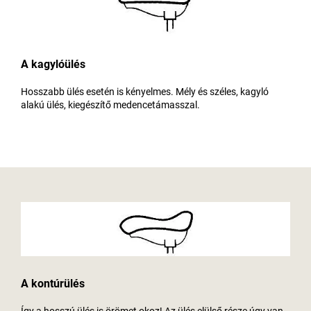
A kagylóülés
Hosszabb ülés esetén is kényelmes. Mély és széles, kagyló
alakú ülés, kiegészítő medencetámasszal.
A kontúrülés
Így a hosszú ülés is örömet okoz! Az ülés elülső része úgy van