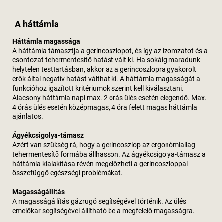
A háttámla
Háttámla magassága
A háttámla támasztja a gerincoszlopot, és így az izomzatot és a
csontozat tehermentesítő hatást vált ki. Ha sokáig maradunk
helytelen testtartásban, akkor az a gerincoszlopra gyakorolt
erők által negatív hatást válthat ki. A háttámla magasságát a
funkcióhoz igazított kritériumok szerint kell kiválasztani.
Alacsony háttámla napi max. 2 órás ülés esetén elegendő. Max.
4 órás ülés esetén középmagas, 4 óra felett magas háttámla
ajánlatos.
Ágyékcsigolya-támasz
Azért van szükség rá, hogy a gerincoszlop az ergonómiailag
tehermentesítő formába állhasson. Az ágyékcsigolya-támasz a
háttámla kialakítása révén megelőzheti a gerincoszloppal
összefüggő egészségi problémákat.
Magasságállítás
A magasságállítás gázrugó segítségével történik. Az ülés
emelőkar segítségével állítható be a megfelelő magasságra.