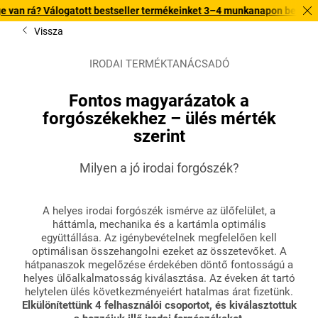
ogatott bestseller termékeinket 3–4 munkanapon belül kiszállítjuk. Fed
Vissza
IRODAI TERMÉKTANÁCSADÓ
Fontos magyarázatok a
forgószékekhez – ülés mérték
szerint
Milyen a jó irodai forgószék?
A helyes irodai forgószék ismérve az ülőfelület, a
háttámla, mechanika és a kartámla optimális
együttállása. Az igénybevételnek megfelelően kell
optimálisan összehangolni ezeket az összetevőket. A
hátpanaszok megelőzése érdekében döntő fontosságú a
helyes ülőalkalmatosság kiválasztása. Az éveken át tartó
helytelen ülés következményeiért hatalmas árat fizetünk.
Elkülönítettünk 4 felhasználói csoportot, és kiválasztottuk