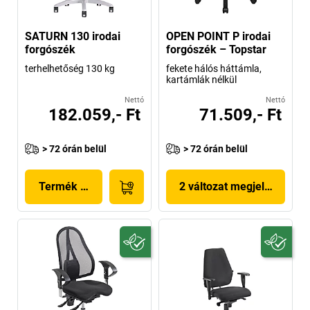
SATURN 130 irodai
OPEN POINT P irodai
forgószék
forgószék – Topstar
terhelhetőség 130 kg
fekete hálós háttámla,
kartámlák nélkül
Nettó
Nettó
182.059,- Ft
71.509,- Ft
> 72 órán belül
> 72 órán belül
Termék megjelenítése
2 változat megjelenítése