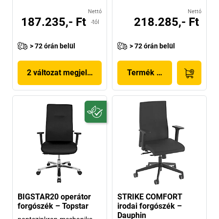
Nettó
Nettó
187.235,- Ft
218.285,- Ft
-tól
> 72 órán belül
> 72 órán belül
2 változat megjelenítése
Termék megjelenítése
BIGSTAR20 operátor
STRIKE COMFORT
forgószék – Topstar
irodai forgószék –
Dauphin