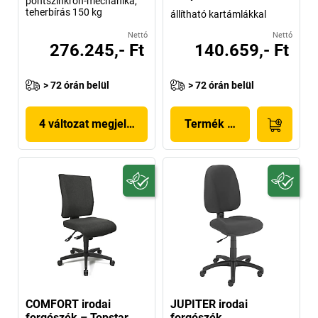
pontszinkron-mechanika,
teherbírás 150 kg
állítható kartámlákkal
Nettó
Nettó
276.245,- Ft
140.659,- Ft
> 72 órán belül
> 72 órán belül
4 változat megjelenítése
Termék megjelenítése
COMFORT irodai
JUPITER irodai
forgószék – Topstar
forgószék