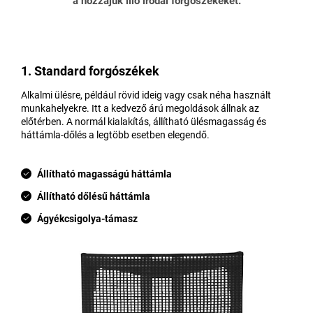
a hozzájuk illő irodai forgószékeket.
1. Standard forgószékek
Alkalmi ülésre, például rövid ideig vagy csak néha használt
munkahelyekre. Itt a kedvező árú megoldások állnak az
előtérben. A normál kialakítás, állítható ülésmagasság és
háttámla-dőlés a legtöbb esetben elegendő.
Állítható magasságú háttámla
Állítható dőlésű háttámla
Ágyékcsigolya-támasz