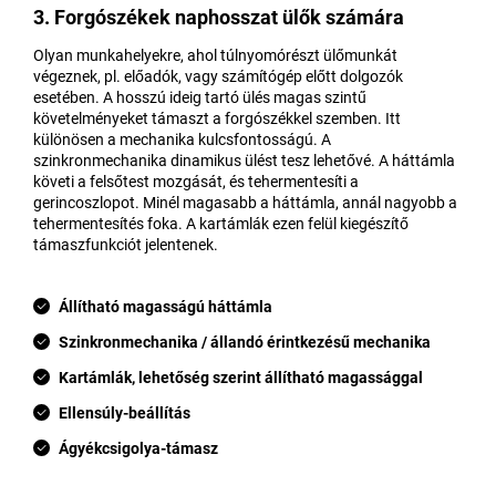
3. Forgószékek naphosszat ülők számára
Olyan munkahelyekre, ahol túlnyomórészt ülőmunkát
végeznek, pl. előadók, vagy számítógép előtt dolgozók
esetében. A hosszú ideig tartó ülés magas szintű
követelményeket támaszt a forgószékkel szemben. Itt
különösen a mechanika kulcsfontosságú. A
szinkronmechanika dinamikus ülést tesz lehetővé. A háttámla
követi a felsőtest mozgását, és tehermentesíti a
gerincoszlopot. Minél magasabb a háttámla, annál nagyobb a
tehermentesítés foka. A kartámlák ezen felül kiegészítő
támaszfunkciót jelentenek.
Állítható magasságú háttámla
Szinkronmechanika / állandó érintkezésű mechanika
Kartámlák, lehetőség szerint állítható magassággal
Ellensúly-beállítás
Ágyékcsigolya-támasz