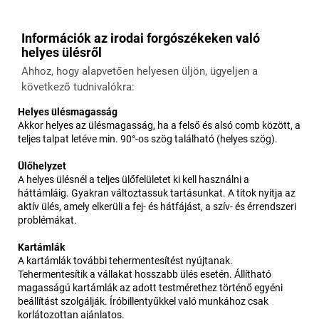
Információk az irodai forgószékeken való
helyes ülésről
Ahhoz, hogy alapvetően helyesen üljön, ügyeljen a
következő tudnivalókra:
Helyes ülésmagasság
Akkor helyes az ülésmagasság, ha a felső és alsó comb között, a
teljes talpat letéve min. 90°-os szög található (helyes szög).
Ülőhelyzet
A helyes ülésnél a teljes ülőfelületet ki kell használni a
háttámláig. Gyakran változtassuk tartásunkat. A titok nyitja az
aktív ülés, amely elkerüli a fej- és hátfájást, a szív- és érrendszeri
problémákat.
Kartámlák
A kartámlák további tehermentesítést nyújtanak.
Tehermentesítik a vállakat hosszabb ülés esetén. Állítható
magasságú kartámlák az adott testmérethez történő egyéni
beállítást szolgálják. Íróbillentyűkkel való munkához csak
korlátozottan ajánlatos.