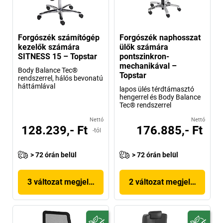
Forgószék számítógép
Forgószék naphosszat
kezelők számára
ülők számára
SITNESS 15 – Topstar
pontszinkron-
mechanikával –
Body Balance Tec®
Topstar
rendszerrel, hálós bevonatú
háttámlával
lapos ülés térdtámasztó
hengerrel és Body Balance
Tec® rendszerrel
Nettó
Nettó
128.239,- Ft
176.885,- Ft
-tól
> 72 órán belül
> 72 órán belül
3 változat megjelenítése
2 változat megjelenítése