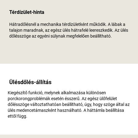
Térdízület-hinta
Hátradőlésnél a mechanika térdízületként működik. A lábak a
talajon maradnak, az egész ülés hátrafelé leereszkedik. Az ülés
dőlésszöge az egyéni súlynak megfelelően beállítható.
Ülésdőlés-állítás
Kiegészítő funkció, melynek alkalmazása különösen
porckorongproblémák esetén ésszerű. Az egész ülőfelület
dőlésszöge változtathatóan beállítható, úgy, hogy szöge által az
ülés medencetámaszként használható. A háttámla beállítása
ettől függ.