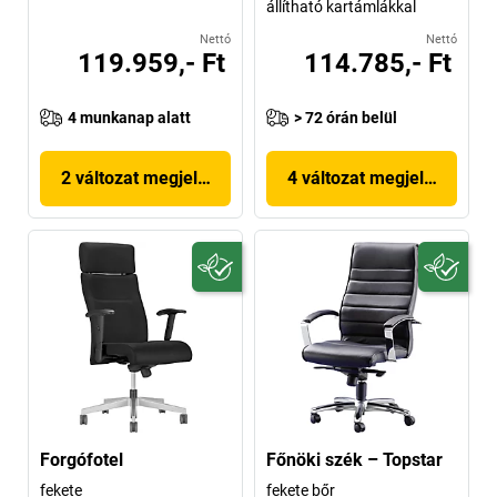
állítható kartámlákkal
Nettó
Nettó
119.959,- Ft
114.785,- Ft
4 munkanap alatt
> 72 órán belül
2 változat megjelenítése
4 változat megjelenítése
Forgófotel
Főnöki szék – Topstar
fekete
fekete bőr