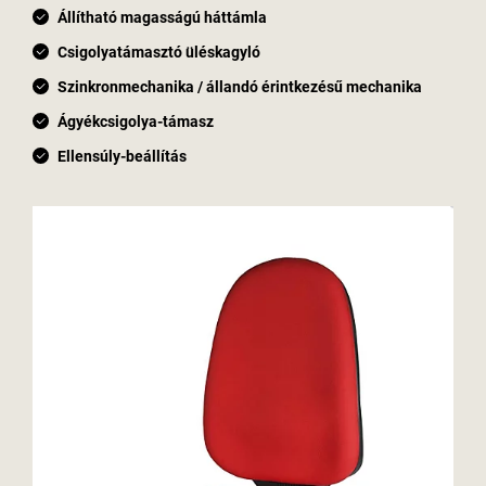
Állítható magasságú háttámla
Csigolyatámasztó üléskagyló
Szinkronmechanika / állandó érintkezésű mechanika
Ágyékcsigolya-támasz
Ellensúly-beállítás