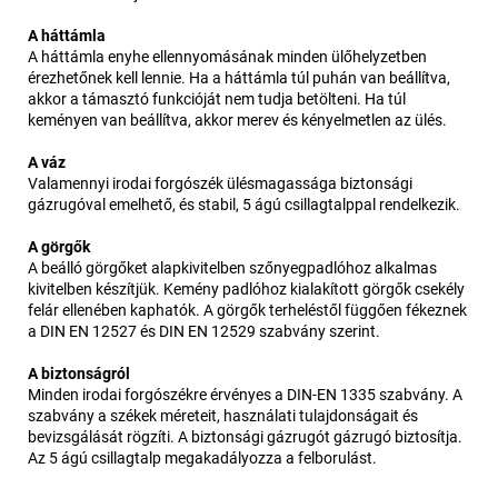
A háttámla
A háttámla enyhe ellennyomásának minden ülőhelyzetben
érezhetőnek kell lennie. Ha a háttámla túl puhán van beállítva,
akkor a támasztó funkcióját nem tudja betölteni. Ha túl
keményen van beállítva, akkor merev és kényelmetlen az ülés.
A váz
Valamennyi irodai forgószék ülésmagassága biztonsági
gázrugóval emelhető, és stabil, 5 ágú csillagtalppal rendelkezik.
A görgők
A beálló görgőket alapkivitelben szőnyegpadlóhoz alkalmas
kivitelben készítjük. Kemény padlóhoz kialakított görgők csekély
felár ellenében kaphatók. A görgők terheléstől függően fékeznek
a DIN EN 12527 és DIN EN 12529 szabvány szerint.
A biztonságról
Minden irodai forgószékre érvényes a DIN-EN 1335 szabvány. A
szabvány a székek méreteit, használati tulajdonságait és
bevizsgálását rögzíti. A biztonsági gázrugót gázrugó biztosítja.
Az 5 ágú csillagtalp megakadályozza a felborulást.