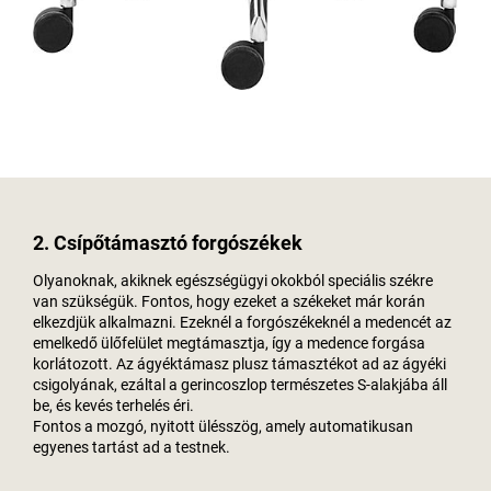
2. Csípőtámasztó forgószékek
Olyanoknak, akiknek egészségügyi okokból speciális székre
van szükségük. Fontos, hogy ezeket a székeket már korán
elkezdjük alkalmazni. Ezeknél a forgószékeknél a medencét az
emelkedő ülőfelület megtámasztja, így a medence forgása
korlátozott. Az ágyéktámasz plusz támasztékot ad az ágyéki
csigolyának, ezáltal a gerincoszlop természetes S-alakjába áll
be, és kevés terhelés éri.
Fontos a mozgó, nyitott ülésszög, amely automatikusan
egyenes tartást ad a testnek.