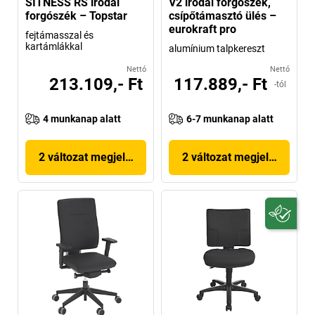
SITNESS RS irodai
V2 irodai forgószék,
forgószék – Topstar
csípőtámasztó ülés –
eurokraft pro
fejtámasszal és
kartámlákkal
alumínium talpkereszt
Nettó
Nettó
213.109,- Ft
117.889,- Ft
-tól
4 munkanap alatt
6-7 munkanap alatt
2 változat megjelenítése
2 változat megjelenítése