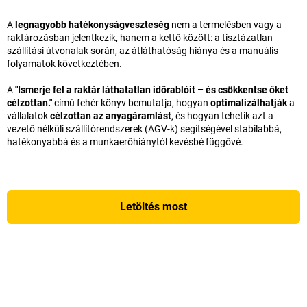
A
legnagyobb hatékonyságveszteség
nem a termelésben vagy a
raktározásban jelentkezik, hanem a kettő között: a tisztázatlan
szállítási útvonalak során, az átláthatóság hiánya és a manuális
folyamatok következtében.
A
"Ismerje fel a raktár láthatatlan időrablóit – és csökkentse őket
célzottan."
című fehér könyv bemutatja, hogyan
optimalizálhatják
a
vállalatok
célzottan az anyagáramlást
, és hogyan tehetik azt a
vezető nélküli szállítórendszerek (AGV-k) segítségével stabilabbá,
hatékonyabbá és a munkaerőhiánytól kevésbé függővé.
Letöltés most