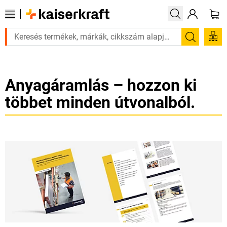
van rá? Válogatott bestseller termékeinket 3–4 munkanapon belül kiszál
Keresés
Anyagáramlás – hozzon ki
többet minden útvonalból.