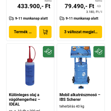
Nettó
Nettó
433.900,- Ft
79.490,- Ft
-tól
3.180,- Ft
/
l
9-11 munkanap alatt
9-11 munkanap alatt
Termék megjelenítése
3 változat megjelenítése
Különleges olaj a
Mobil alkatrészmosó –
vágóhengerhez –
IBS Scherer
IDEAL
teherbírás 40 kg
cs. e. 10 db x 200 ml