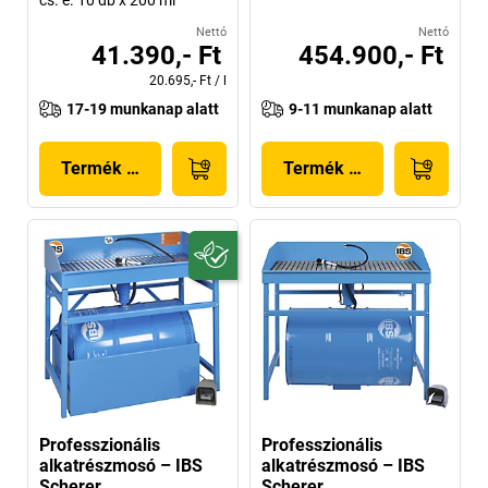
Nettó
Nettó
41.390,- Ft
454.900,- Ft
20.695,- Ft
/
l
17-19 munkanap alatt
9-11 munkanap alatt
Termék megjelenítése
Termék megjelenítése
Professzionális
Professzionális
alkatrészmosó – IBS
alkatrészmosó – IBS
Scherer
Scherer