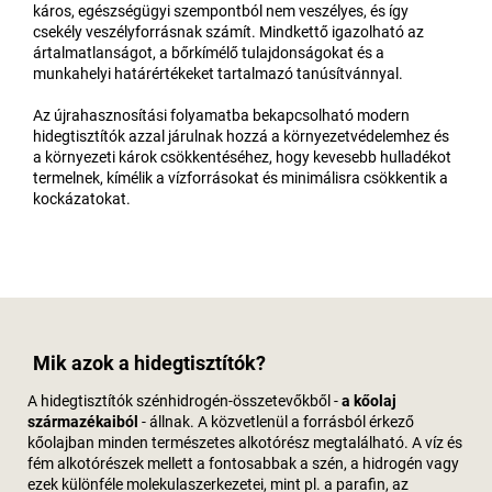
káros, egészségügyi szempontból nem veszélyes, és így
csekély veszélyforrásnak számít. Mindkettő igazolható az
ártalmatlanságot, a bőrkímélő tulajdonságokat és a
munkahelyi határértékeket tartalmazó tanúsítvánnyal.
Az újrahasznosítási folyamatba bekapcsolható modern
hidegtisztítók azzal járulnak hozzá a környezetvédelemhez és
a környezeti károk csökkentéséhez, hogy kevesebb hulladékot
termelnek, kímélik a vízforrásokat és minimálisra csökkentik a
kockázatokat.
Mik azok a hidegtisztítók?
A hidegtisztítók szénhidrogén-összetevőkből -
a kőolaj
származékaiból
- állnak. A közvetlenül a forrásból érkező
kőolajban minden természetes alkotórész megtalálható. A víz és
fém alkotórészek mellett a fontosabbak a szén, a hidrogén vagy
ezek különféle molekulaszerkezetei, mint pl. a parafin, az