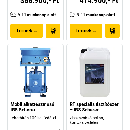
356.900,- Ft
414.900,- Ft
9-11 munkanap alatt
9-11 munkanap alatt
Termék megjelenítése
Termék megjelenítése
Mobil alkatrészmosó –
RF speciális tisztítószer
IBS Scherer
– IBS Scherer
teherbírás 100 kg, fedéllel
visszazsírzó hatás,
korrózióvédelem