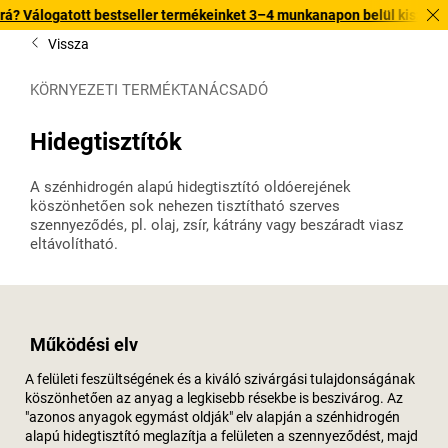
t bestseller termékeinket 3–4 munkanapon belül kiszállítjuk. Fedezze f
Vissza
KÖRNYEZETI TERMÉKTANÁCSADÓ
Hidegtisztítók
A szénhidrogén alapú hidegtisztító oldóerejének
köszönhetően sok nehezen tisztítható szerves
szennyeződés, pl. olaj, zsír, kátrány vagy beszáradt viasz
eltávolítható.
Működési elv
A felületi feszültségének és a kiváló szivárgási tulajdonságának
köszönhetően az anyag a legkisebb résekbe is beszivárog. Az
"azonos anyagok egymást oldják" elv alapján a szénhidrogén
alapú hidegtisztító meglazítja a felületen a szennyeződést, majd