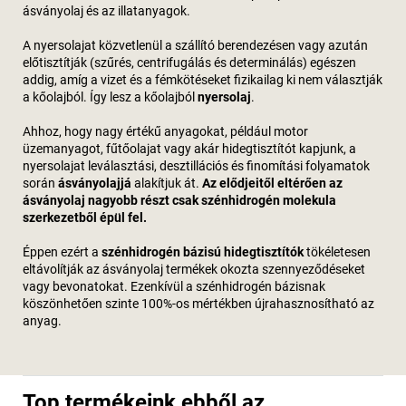
ásványolaj és az illatanyagok.
A nyersolajat közvetlenül a szállító berendezésen vagy azután
előtisztítják (szűrés, centrifugálás és determinálás) egészen
addig, amíg a vizet és a fémkötéseket fizikailag ki nem választják
a kőolajból. Így lesz a kőolajból
nyersolaj
.
Ahhoz, hogy nagy értékű anyagokat, például motor
üzemanyagot, fűtőolajat vagy akár hidegtisztítót kapjunk, a
nyersolajat leválasztási, desztillációs és finomítási folyamatok
során
ásványolajjá
alakítjuk át.
Az elődjeitől eltérően az
ásványolaj nagyobb részt csak szénhidrogén molekula
szerkezetből épül fel.
Éppen ezért a
szénhidrogén bázisú hidegtisztítók
tökéletesen
eltávolítják az ásványolaj termékek okozta szennyeződéseket
vagy bevonatokat. Ezenkívül a szénhidrogén bázisnak
köszönhetően szinte 100%-os mértékben újrahasznosítható az
anyag.
Top termékeink ebből az