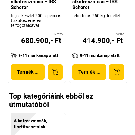
alkatrészmosó – IBS
alkatrészmosó – IBS
Scherer
Scherer
teljes készlet 200 l speciális
teherbírás 250 kg, fedéllel
tisztítószerrel és
felfogótálcával
Nettó
Nettó
680.900,- Ft
414.900,- Ft
9-11 munkanap alatt
9-11 munkanap alatt
Termék megjelenítése
Termék megjelenítése
Top kategóriáink ebből az
útmutatóból
Alkatrészmosók,
tisztítóasztalok