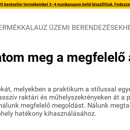
 bestseller termékeinket 3–4 munkanapon belül kiszállítjuk. Fedezze fe
ERMÉKKALAUZ ÜZEMI BERENDEZÉSEKH
atom meg a megfelelő 
kát, melyekben a praktikum a stílussal egye
sszív raktári és műhelyszekrényeken át a p
nálunk megfelelő megoldást. Nálunk megtalá
óhely hatékony kihasználásához.