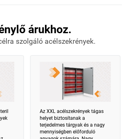
énylő árukhoz.
élra szolgáló acélszekrények.
eril
Az XXL acélszekrények tágas
nyek
helyet biztosítanak a
terjedelmes tárgyak és a nagy
mennyiségben előforduló
az
anyagok számára. Nagy