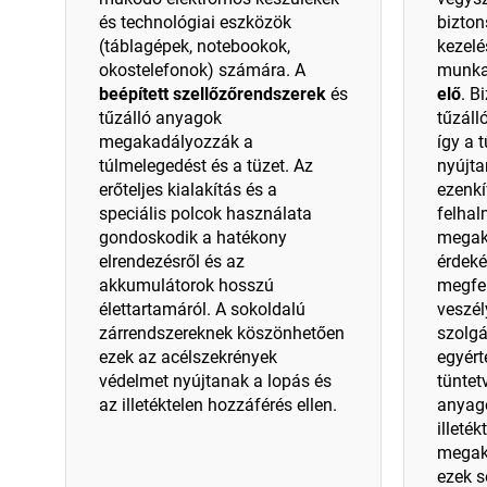
és technológiai eszközök
bizton
(táblagépek, notebookok,
kezelé
okostelefonok) számára. A
munka
beépített szellőzőrendszerek
és
elő
. B
tűzálló anyagok
tűzáll
megakadályozzák a
így a 
túlmelegedést és a tüzet. Az
nyújta
erőteljes kialakítás és a
ezenkí
speciális polcok használata
felhal
gondoskodik a hatékony
megak
elrendezésről és az
érdeké
akkumulátorok hosszú
megfel
élettartamáról. A sokoldalú
veszél
zárrendszereknek köszönhetően
szolgá
ezek az acélszekrények
egyért
védelmet nyújtanak a lopás és
tüntet
az illetéktelen hozzáférés ellen.
anyag
illeté
megak
ezek s