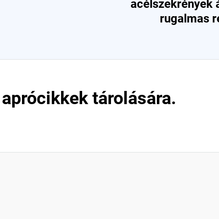
acélszekrények 
rugalmas r
aprócikkek tárolására.