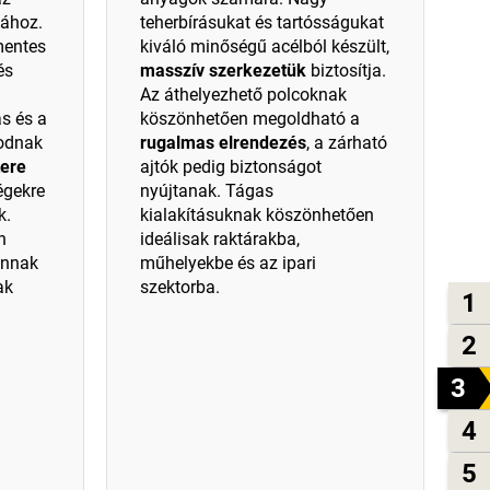
sához.
teherbírásukat és tartósságukat
mentes
kiváló minőségű acélból készült,
és
masszív szerkezetük
biztosítja.
Az áthelyezhető polcoknak
ás és a
köszönhetően megoldható a
kodnak
rugalmas elrendezés
, a zárható
tere
ajtók pedig biztonságot
ségekre
nyújtanak. Tágas
k.
kialakításuknak köszönhetően
n
ideálisak raktárakba,
annak
műhelyekbe és az ipari
ak
szektorba.
1
2
3
4
5