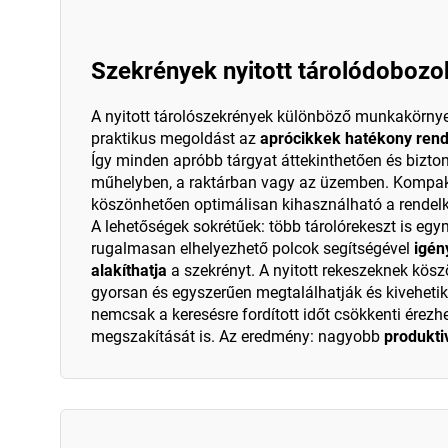
Szekrények nyitott tárolódobozo
A nyitott tárolószekrények különböző munkakörny
praktikus megoldást az
aprócikkek hatékony rend
Így minden apróbb tárgyat áttekinthetően és bizto
műhelyben, a raktárban vagy az üzemben. Kompak
köszönhetően optimálisan kihasználható a rendelke
A lehetőségek sokrétűek: több tárolórekeszt is egy
rugalmasan elhelyezhető polcok segítségével
igén
alakíthatja
a szekrényt. A nyitott rekeszeknek kös
gyorsan és egyszerűen megtalálhatják és kivehetik 
nemcsak a keresésre fordított időt csökkenti ére
megszakítását is. Az eredmény: nagyobb
produkti