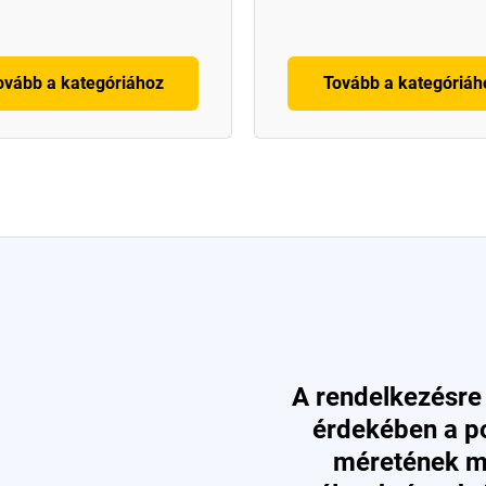
ovább a kategóriához
Tovább a kategóriáh
A rendelkezésre 
érdekében a p
méretének me