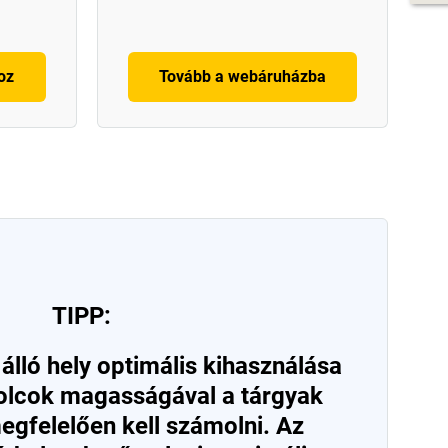
oz
Tovább a webáruházba
TIPP:
álló hely optimális kihasználása
olcok magasságával a tárgyak
gfelelően kell számolni. Az