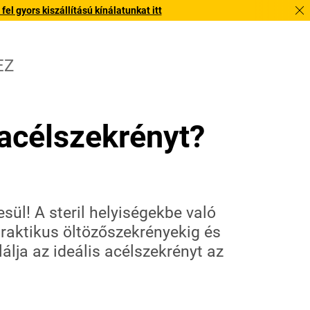
l gyors kiszállítású kínálatunkat itt
EZ
acélszekrényt?
sül! A steril helyiségekbe való
raktikus öltözőszekrényekig és
lja az ideális acélszekrényt az