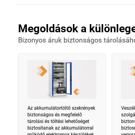
Megoldások a különlege
Bizonyos áruk biztonságos tárolásáho
Az akkumulátortöltő szekrények
Veszél
biztonságos és megfelelő
szolgá
tárolási és töltési lehetőséget
bizton
biztosítanak az akkumulátorral
biztos
működő elektromos készülékek
vegys