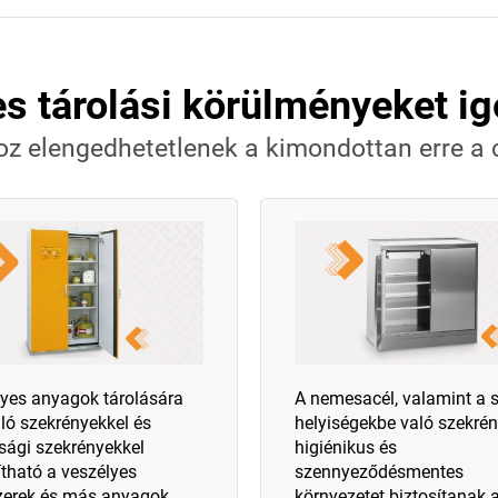
s tárolási körülményeket ig
z elengedhetetlenek a kimondottan erre a c
yes anyagok tárolására
A nemesacél, valamint a st
ló szekrényekkel és
helyiségekbe való szekré
sági szekrényekkel
higiénikus és
ítható a veszélyes
szennyeződésmentes
zerek és más anyagok
környezetet biztosítanak 