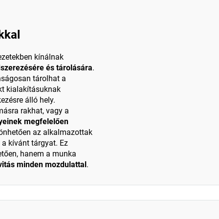
kkal
ezetekben kínálnak
szerezésére és tárolására
.
nságosan tárolhat a
t kialakításuknak
zésre álló hely.
másra rakhat, vagy a
yeinek megfelelően
zönhetően az alkalmazottak
a kívánt tárgyat. Ez
zhetően, hanem a munka
vitás minden mozdulattal
.