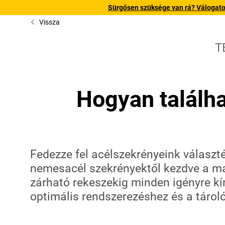
Sürgősen szüksége van rá? Válogatott
Vissza
T
Hogyan találh
Fedezze fel acélszekrényeink választé
nemesacél szekrényektől kezdve a ma
zárható rekeszekig minden igényre kí
optimális rendszerezéshez és a tárol