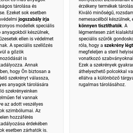
ságos tárolása és
érzékeny termékek tárolá
se. Ezeket sok esetben
Kiváló minőségű, rozsda
védelmi
jogszabály írja
nemesacélból készülnek, 
izonyos modellek speciális
könnyen tisztíthatók
. A
ó anyagokból készülnek,
légmentesen zárt kialakít
tűzesetek ellen is védelmet
speciális szűrők gondos
nak. A speciális szellőzés
róla, hogy a
szekrény lég
vül a gőzök
megfeleljen a steril helyi
mozódását is
vonatkozó szabványokna
adályozza. Annak
Ezek a szekrények gyakra
ben, hogy Ön biztosan a
áthelyezhető polcokkal v
elő szekrényt válassza,
ellátva a különböző tárgy
yes anyagok tárolására
rugalmas tárolásához.
ló szekrényeinken
elműen fel vannak
ve az adott veszélyes
ok szimbólumai. Az
ktelen hozzáférés
adályozása érdekében
ok esetben zárhatók is.