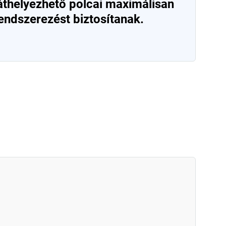
áthelyezhető polcai maximálisan
endszerezést biztosítanak.