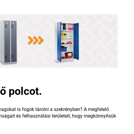
ő polcot.
yagokat is fogok tárolni a szekrényben? A megfelelő
nságait és felhasználási területeit, hogy megkönnyítsük