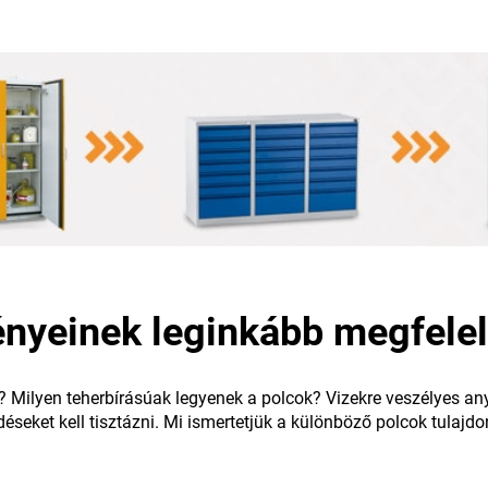
gényeinek leginkább megfelel
? Milyen teherbírásúak legyenek a polcok? Vizekre veszélyes an
éseket kell tisztázni. Mi ismertetjük a különböző polcok tulajdo