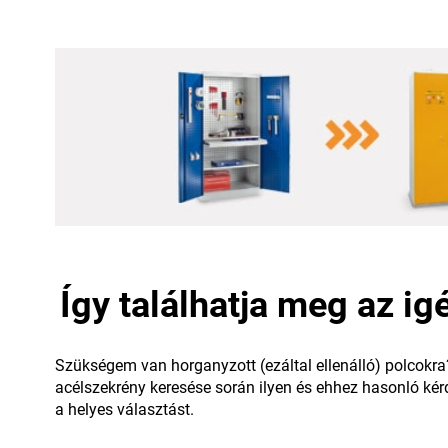
Így találhatja meg az i
Szükségem van horganyzott (ezáltal ellenálló) polcokra
acélszekrény keresése során ilyen és ehhez hasonló kérd
a helyes választást.