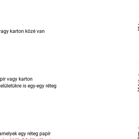
 vagy karton közé van
apír vagy karton
lületükre is egy-egy réteg
 amelyek egy réteg papír