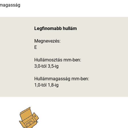
ámmagasság
Legfinomabb hullám
Megnevezés:
E
Hullámosztás mm-ben:
3,0-tól 3,5-ig
Hullámmagasság mm-ben:
1,0-tól 1,8-ig