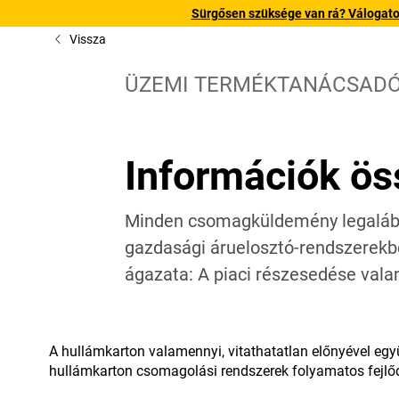
Sürgősen szüksége van rá? Válogatott
Vissza
ÜZEMI TERMÉKTANÁCSAD
Információk ös
Minden csomagküldemény legalább 
gazdasági áruelosztó-rendszerekbe
ágazata: A piaci részesedése val
A hullámkarton valamennyi, vitathatatlan előnyével egy
hullámkarton csomagolási rendszerek folyamatos fejlődé