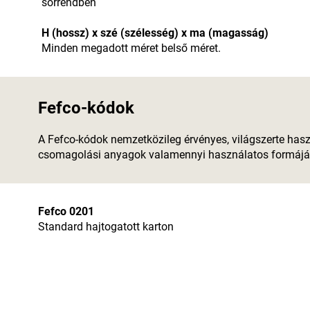
sorrendben
H (hossz) x szé (szélesség) x ma (magasság)
Minden megadott méret belső méret.
Fefco-kódok
A Fefco-kódok nemzetközileg érvényes, világszerte has
csomagolási anyagok valamennyi használatos formáját ("
Fefco 0201
Standard hajtogatott karton