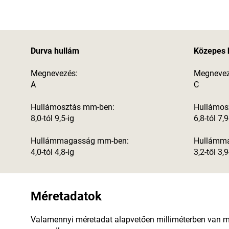
Durva hullám
Közepes 
Megnevezés:
Megnevez
A
C
Hullámosztás mm-ben:
Hullámos
8,0-tól 9,5-ig
6,8-tól 7,9
Hullámmagasság mm-ben:
Hullámm
4,0-tól 4,8-ig
3,2-től 3,9
Méretadatok
Valamennyi méretadat alapvetően milliméterben van 