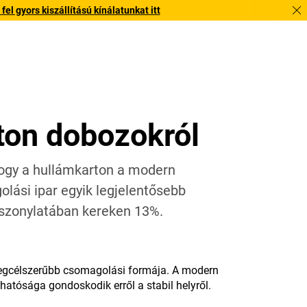
l gyors kiszállítású kínálatunkat itt
ton dobozokról
ogy a hullámkarton a modern
lási ipar egyik legjelentősebb
iszonylatában kereken 13%.
k legcélszerűbb csomagolási formája. A modern
atósága gondoskodik erről a stabil helyről.