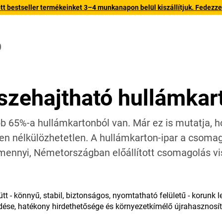
 bestseller termékeinket 3–4 munkanapon belül kiszállítjuk. Fedezze fe
Ó
szehajtható hullámkar
65%-a hullámkartonból van. Már ez is mutatja, h
n nélkülözhetetlen. A hullámkarton-ipar a csomago
amennyi, Németországban előállított csomagolás v
ütt - könnyű, stabil, biztonságos, nyomtatható felületű - korun
se, hatékony hirdethetősége és környezetkímélő újrahasznosíth