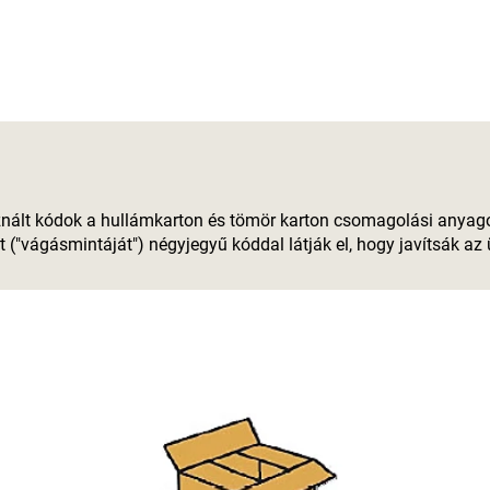
znált kódok a hullámkarton és tömör karton csomagolási anyago
vágásmintáját") négyjegyű kóddal látják el, hogy javítsák az ü