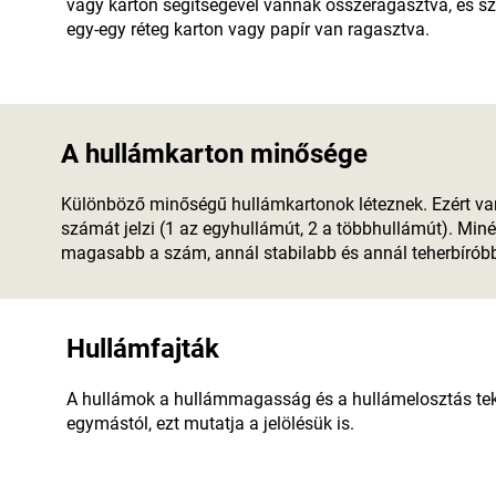
vagy karton segítségével vannak összeragasztva, és sza
egy-egy réteg karton vagy papír van ragasztva.
A hullámkarton minősége
Különböző minőségű hullámkartonok léteznek. Ezért van
számát jelzi (1 az egyhullámút, 2 a többhullámút). Miné
magasabb a szám, annál stabilabb és annál teherbíróbb 
Hullámfajták
A hullámok a hullámmagasság és a hullámelosztás tek
egymástól, ezt mutatja a jelölésük is.