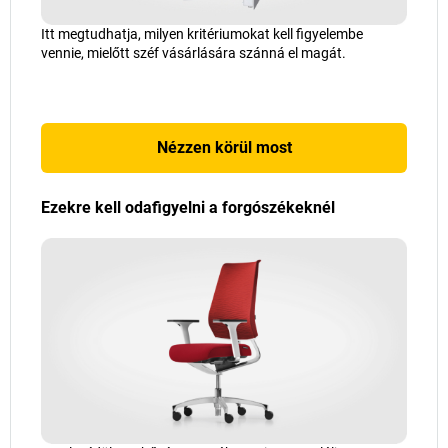
Itt megtudhatja, milyen kritériumokat kell figyelembe
vennie, mielőtt széf vásárlására szánná el magát.
Nézzen körül most
Ezekre kell odafigyelni a forgószékeknél