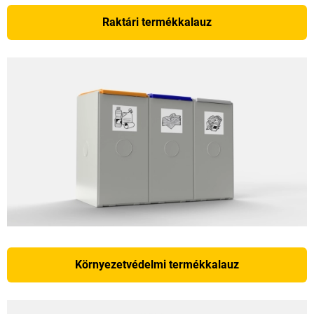
Raktári termékkalauz
Környezetvédelmi termékkalauz