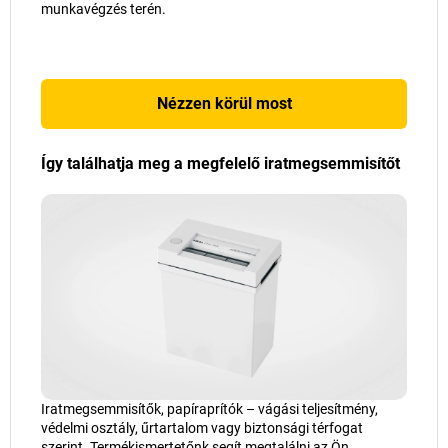
munkavégzés terén.
Nézzen körül most
Így találhatja meg a megfelelő iratmegsemmisítőt
Iratmegsemmisítők, papíraprítók – vágási teljesítmény,
védelmi osztály, űrtartalom vagy biztonsági térfogat
szerint. Termékismertetőnk segít megtalálni az Ön