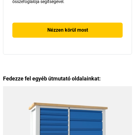
összefoglalója segítségével.
Nézzen körül most
Fedezze fel egyéb útmutató oldalainkat: