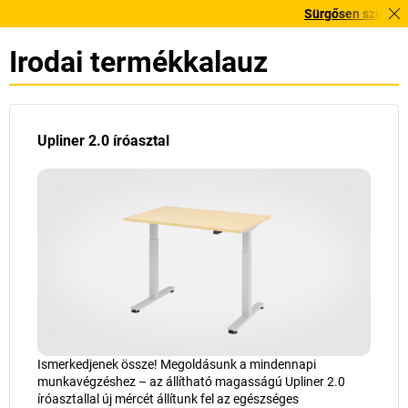
Sürgősen szüksége van rá?
Irodai termékkalauz
Upliner 2.0 íróasztal
Ismerkedjenek össze! Megoldásunk a mindennapi
munkavégzéshez – az állítható magasságú Upliner 2.0
íróasztallal új mércét állítunk fel az egészséges