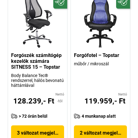
Forgószék számítógép
Forgófotel – Topstar
kezelők számára
műbőr / mikroszál
SITNESS 15 – Topstar
Body Balance Tec®
rendszerrel, hálós bevonatú
háttámlával
Nettó
Nettó
128.239,- Ft
119.959,- Ft
-tól
> 72 órán belül
4 munkanap alatt
3 változat megjelenítése
2 változat megjelenítése