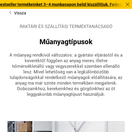
keinket 3–4 munkanapon belül kiszállítjuk. Fedezze fel gyors kiszállít
Vissza
RAKTÁRI ÉS SZÁLLÍTÁSI TERMÉKTANÁCSADÓ
Műanyagtípusok
A műanyag rendkívül változatos: a gyártási eljárástól és a
keveréktől függően az anyag merev, illetve
hőmérsékletálló vagy vegyszerekkel szemben ellenálló
lesz. Mivel lehetőség van a legkülönbözőbb
tulajdonságokkal rendelkező műanyagok előállítására, az
anyag ma már szinte minden termékben megjelenik.
Dobozainkhoz, kerekeinkhez és görgőinkhez az öt
leggyakoribb műanyagtípust használjuk.