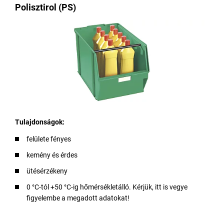
Polisztirol (PS)
Tulajdonságok:
felülete fényes
kemény és érdes
ütésérzékeny
0 °C-tól +50 °C-ig hőmérsékletálló. Kérjük, itt is vegye
figyelembe a megadott adatokat!