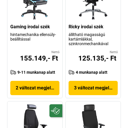
Gaming irodai szék
Ricky irodai szék
hintamechanika ellensúly-
állítható magasságú
beállítással
kartámlákkal,
szinkronmechanikával
Nettó
Nettó
155.149,- Ft
125.135,- Ft
9-11 munkanap alatt
4 munkanap alatt
2 változat megjelenítése
3 változat megjelenítése