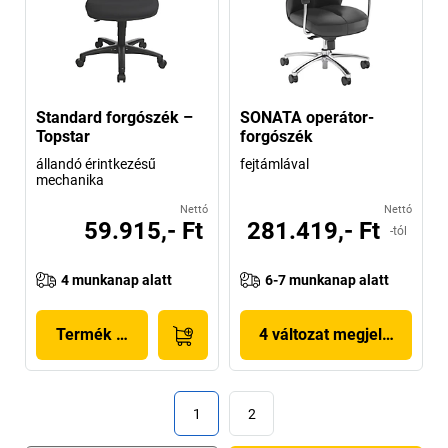
Standard forgószék –
SONATA operátor-
Topstar
forgószék
állandó érintkezésű
fejtámlával
mechanika
Nettó
Nettó
59.915,- Ft
281.419,- Ft
-tól
4 munkanap alatt
6-7 munkanap alatt
Termék megjelenítése
4 változat megjelenítése
1
2