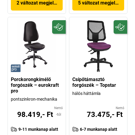
2 változat megjelenítése
5 változat megjelenítése
Porckorongkímélő
Csípőtámasztó
forgószék – eurokraft
forgószék – Topstar
pro
hálós háttámla
pontszinkron-mechanika
Nettó
Nettó
98.419,- Ft
73.475,- Ft
-tól
9-11 munkanap alatt
6-7 munkanap alatt