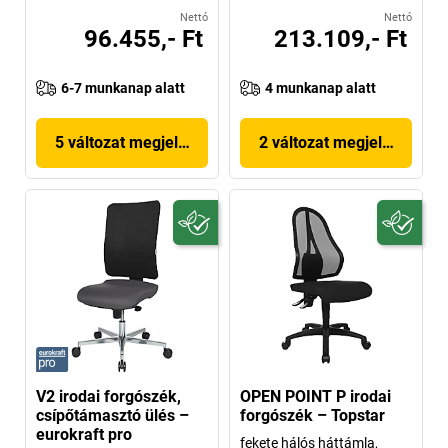
Nettó
Nettó
96.455,- Ft
213.109,- Ft
6-7 munkanap alatt
4 munkanap alatt
5 változat megjelenítése
2 változat megjelenítése
V2 irodai forgószék,
OPEN POINT P irodai
csípőtámasztó ülés –
forgószék – Topstar
eurokraft pro
fekete hálós háttámla,