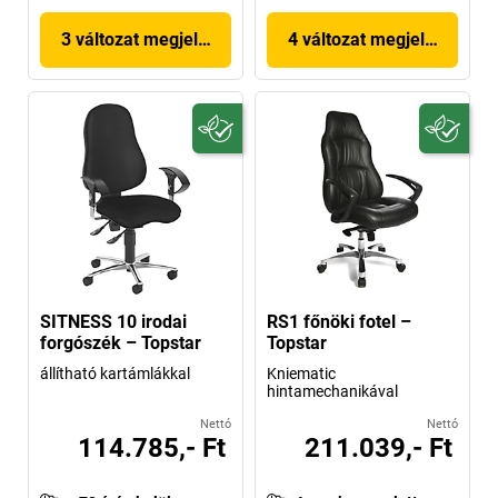
3 változat megjelenítése
4 változat megjelenítése
SITNESS 10 irodai
RS1 főnöki fotel –
forgószék – Topstar
Topstar
állítható kartámlákkal
Kniematic
hintamechanikával
Nettó
Nettó
114.785,- Ft
211.039,- Ft