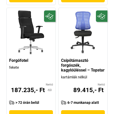
Forgófotel
Csípőtámasztó
forgószék,
fekete
kagylóüléssel – Topstar
kartámlák nélkül
Nettó
Nettó
187.235,- Ft
89.415,- Ft
-tól
> 72 órán belül
6-7 munkanap alatt