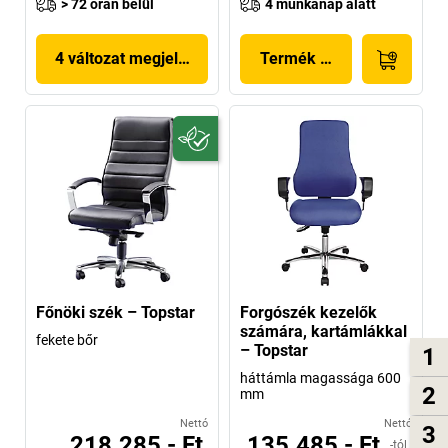
> 72 órán belül
4 munkanap alatt
4 változat megjelenítése
Termék megjelenítése
Főnöki szék – Topstar
Forgószék kezelők
számára, kartámlákkal
fekete bőr
– Topstar
1
háttámla magassága 600
2
mm
Nettó
Nettó
3
218.285,- Ft
135.485,- Ft
-tól