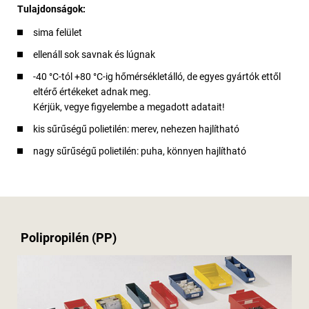
Tulajdonságok:
sima felület
ellenáll sok savnak és lúgnak
-40 °C-tól +80 °C-ig hőmérsékletálló, de egyes gyártók ettől
eltérő értékeket adnak meg.
Kérjük, vegye figyelembe a megadott adatait!
kis sűrűségű polietilén: merev, nehezen hajlítható
nagy sűrűségű polietilén: puha, könnyen hajlítható
Polipropilén (PP)