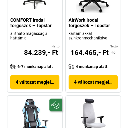
COMFORT irodai
AirWork irodai
forgószék – Topstar
forgószék – Topstar
állítható magasságú
kartámlákkal,
háttámla
szinkronmechanikával
Nettó
Nettó
84.239,- Ft
164.465,- Ft
-tól
6-7 munkanap alatt
4 munkanap alatt
4 változat megjelenítése
4 változat megjelenítése