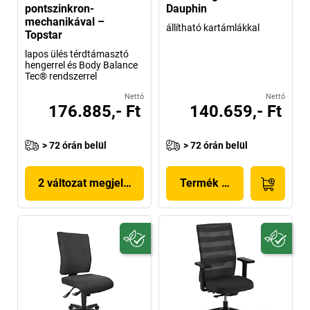
pontszinkron-
Dauphin
mechanikával –
állítható kartámlákkal
Topstar
lapos ülés térdtámasztó
hengerrel és Body Balance
Tec® rendszerrel
Nettó
Nettó
176.885,- Ft
140.659,- Ft
> 72 órán belül
> 72 órán belül
2 változat megjelenítése
Termék megjelenítése