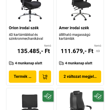
Orion irodai szék
Amer irodai szék
4D kartámlákkal és
állítható magasságú
szinkronmechanikával
kartámlák
Nettó
Nettó
135.485,- Ft
111.679,- Ft
-tól
4 munkanap alatt
4 munkanap alatt
Termék megjelenítése
2 változat megjelenítése