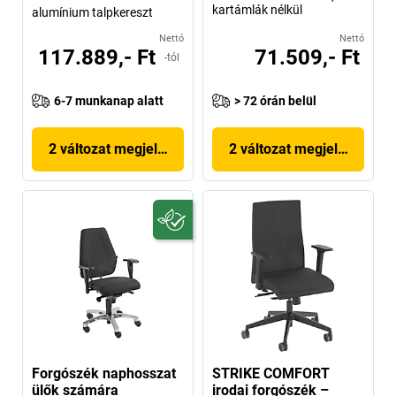
kartámlák nélkül
alumínium talpkereszt
Nettó
Nettó
117.889,- Ft
71.509,- Ft
-tól
6-7 munkanap alatt
> 72 órán belül
2 változat megjelenítése
2 változat megjelenítése
Forgószék naphosszat
STRIKE COMFORT
ülők számára
irodai forgószék –