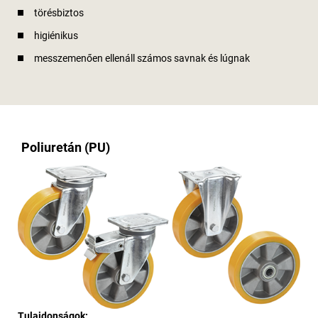
törésbiztos
higiénikus
messzemenően ellenáll számos savnak és lúgnak
Poliuretán (PU)
Tulajdonságok: