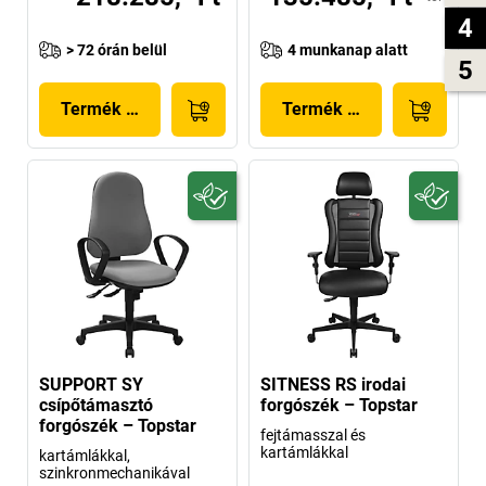
4
> 72 órán belül
4 munkanap alatt
5
Termék megjelenítése
Termék megjelenítése
SUPPORT SY
SITNESS RS irodai
csípőtámasztó
forgószék – Topstar
forgószék – Topstar
fejtámasszal és
kartámlákkal
kartámlákkal,
szinkronmechanikával