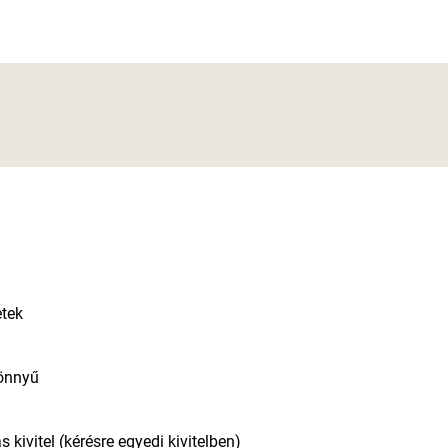
etek
könnyű
 kivitel (kérésre egyedi kivitelben)