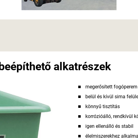
 beépíthető alkatrészek
megerősített fogóperem
belül és kívül sima felül
könnyű tisztítás
korrózióálló, rendkívül 
igen ellenálló és stabil
élelmiszerekhez alkalmas