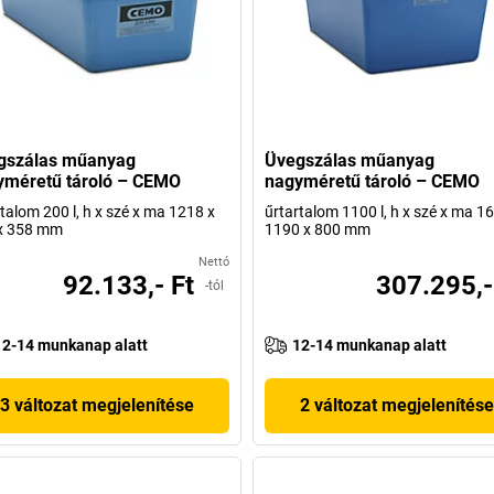
gszálas műanyag
Üvegszálas műanyag
yméretű tároló – CEMO
nagyméretű tároló – CEMO
talom 200 l, h x szé x ma 1218 x
űrtartalom 1100 l, h x szé x ma 1
x 358 mm
1190 x 800 mm
Nettó
92.133,- Ft
307.295,-
-tól
12-14 munkanap alatt
12-14 munkanap alatt
3 változat megjelenítése
2 változat megjelenítése