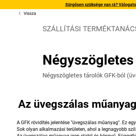
Sürgősen szüksége van rá? Válogatott
Vissza
SZÁLLÍTÁSI TERMÉKTANÁ
Négyszögletes
Négyszögletes tárolók GFK-ból (üv
Az üvegszálas műanyago
A GFK rövidítés jelentése "üvegszálas műanyag". Ez egy 
Sok olyan alkalmazási területen, ahol a legnagyobb s
Az üvegszálas műanyag igen stabil és könnyű. Független