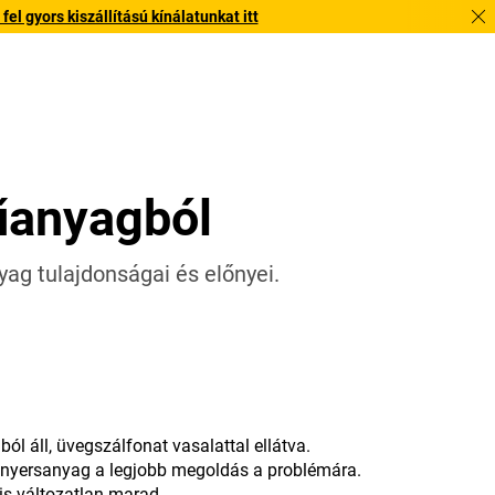
l gyors kiszállítású kínálatunkat itt
űanyagból
ag tulajdonságai és előnyei.
l áll, üvegszálfonat vasalattal ellátva.
 nyersanyag a legjobb megoldás a problémára.
is változatlan marad.