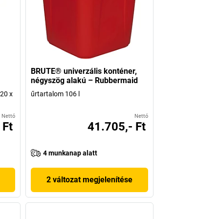
BRUTE® univerzális konténer,
négyszög alakú – Rubbermaid
620 x
űrtartalom 106 l
Nettó
Nettó
 Ft
41.705,- Ft
4 munkanap alatt
2 változat megjelenítése