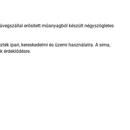
z üvegszállal erősített műanyagból készült négyszögletes
ezték ipari, kereskedelmi és üzemi használatra. A sima,
ek érdeklődésre.