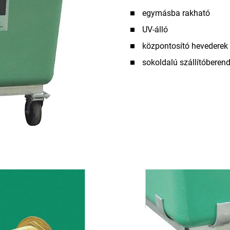
egymásba rakható
UV-álló
központosító hevederek r
sokoldalú szállítóberen