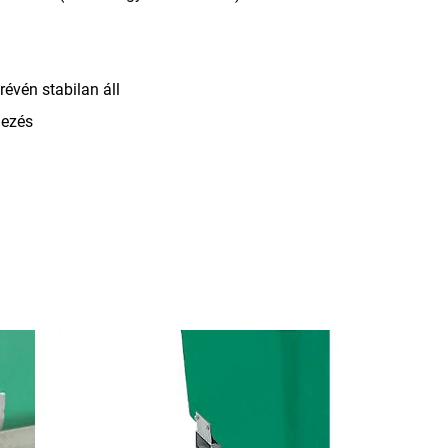
évén stabilan áll
dezés