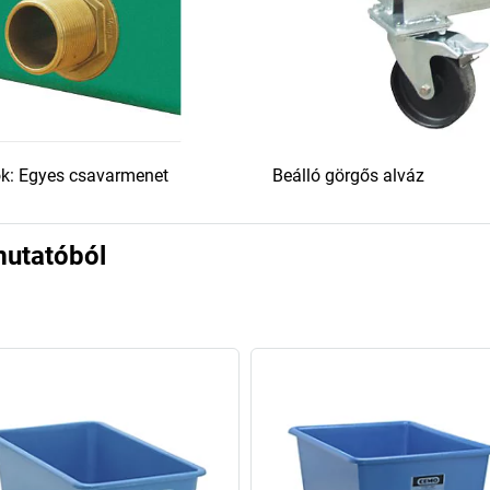
k: Egyes csavarmenet
Beálló görgős alváz
mutatóból