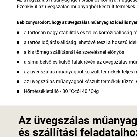
Ezenkívül az üvegszálas műanyagból készült termékek - 
Bebizonyosodott, hogy az üvegszálas műanyag az ideális nyer
a tartósan nagy stabilitás és teljes korrózióállósá
a tartós időjárás-állóság lehetővé teszi a hosszú id
a kis tömeg szállításnál és szerelésnél előnyös
a sima belső és külső falak révén az üvegszálas műa
az üvegszálas műanyagból készült termékek teljes 
az üvegszálas műanyagból készült termékek tűzzel s
Hőmérsékletálló - 30 °C-tól 40 °C-ig
Az üvegszálas műanyagg
és szállítási feladataiho