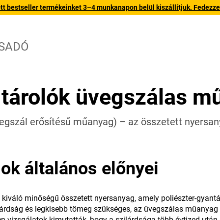
 bestseller termékeinket 3–4 munkanapon belül kiszállítjuk. Fedezze fe
CSADÓ
 tárolók üvegszálas m
egszál erősítésű műanyag) – az összetett nyersany
k általános előnyei
kiváló minőségű összetett nyersanyag, amely poliészter-gyantábó
zilárdság és legkisebb tömeg szükséges, az üvegszálas műanyag
 vizsgálatok kimutatták, hogy a szilárdsága több évtized után 