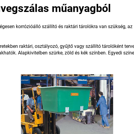
 üvegszálas műanyagból
égesen korrózióálló szállító és raktári tárolókra van szükség, a
tekben raktári, osztályozó, gyűjtő vagy szállító tárolóként terv
khatók. Alapkivitelben szürke, zöld és kék színben. Egyedi szín