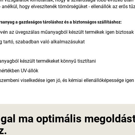
anélkül, hogy elveszítenék tömörségüket - ellenállók az erős t
sanyag a gazdaságos tároláshoz és a biztonságos szállításhoz:
g révén az üvegszálas műanyagból készült termékek igen biztosak
eig tartó, szabadban való alkalmazásukat
nyagból készült termékeket könnyű tisztítani
mértékben UV-állók
zembeni viselkedése igen jó, és kémiai ellenállóképessége ige
al ma optimális megoldást 
z.