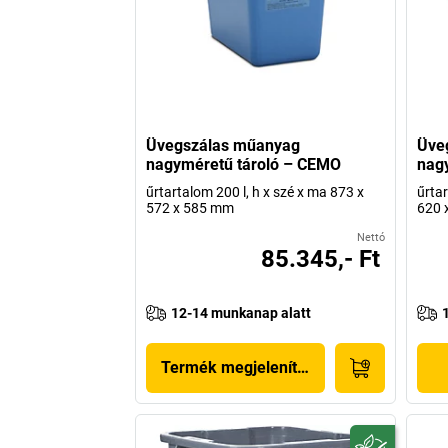
Üvegszálas műanyag
Üve
nagyméretű tároló – CEMO
nag
űrtartalom 200 l, h x szé x ma 873 x
űrtar
572 x 585 mm
620 
Nettó
85.345,- Ft
12-14 munkanap alatt
Termék megjelenítése