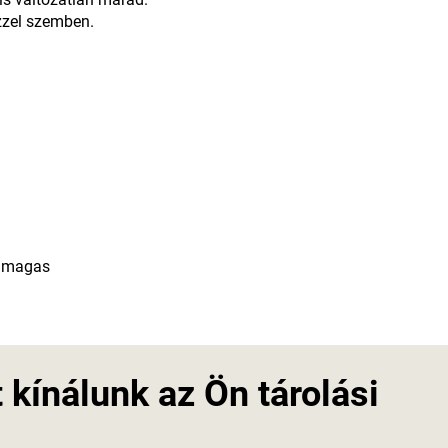
űzzel szemben.
n magas
kínálunk az Ön tárolási