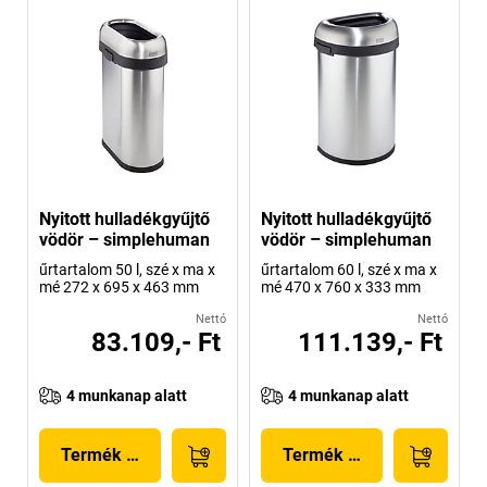
Nyitott hulladékgyűjtő
Nyitott hulladékgyűjtő
vödör – simplehuman
vödör – simplehuman
űrtartalom 50 l, szé x ma x
űrtartalom 60 l, szé x ma x
mé 272 x 695 x 463 mm
mé 470 x 760 x 333 mm
Nettó
Nettó
83.109,- Ft
111.139,- Ft
4 munkanap alatt
4 munkanap alatt
Termék megjelenítése
Termék megjelenítése