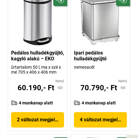
Pedálos hulladékgyűjtő,
Ipari pedálos
kagyló alakú – EKO
hulladékgyűjtő
űrtartalom 50 l, ma x szé x
nemesacél
mé 705 x 406 x 406 mm
Nettó
Nettó
60.190,- Ft
70.790,- Ft
-tól
-tól
4 munkanap alatt
4 munkanap alatt
2 változat megjelenítése
4 változat megjelenítése