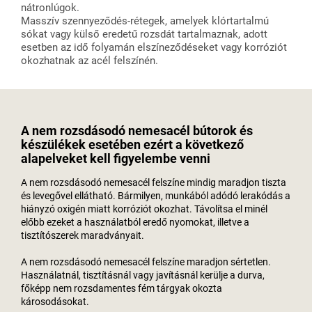
nátronlúgok.
Masszív szennyeződés-rétegek, amelyek klórtartalmú
sókat vagy külső eredetű rozsdát tartalmaznak, adott
esetben az idő folyamán elszíneződéseket vagy korróziót
okozhatnak az acél felszínén.
A nem rozsdásodó nemesacél bútorok és
készülékek esetében ezért a következő
alapelveket kell figyelembe venni
A nem rozsdásodó nemesacél felszíne mindig maradjon tiszta
és levegővel ellátható. Bármilyen, munkából adódó lerakódás a
hiányzó oxigén miatt korróziót okozhat. Távolítsa el minél
előbb ezeket a használatból eredő nyomokat, illetve a
tisztítószerek maradványait.
A nem rozsdásodó nemesacél felszíne maradjon sértetlen.
Használatnál, tisztításnál vagy javításnál kerülje a durva,
főképp nem rozsdamentes fém tárgyak okozta
károsodásokat.