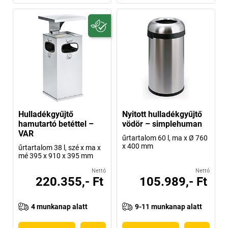
Hulladékgyűjtő
Nyitott hulladékgyűjtő
hamutartó betéttel –
vödör – simplehuman
VAR
űrtartalom 60 l, ma x Ø 760
x 400 mm
űrtartalom 38 l, szé x ma x
mé 395 x 910 x 395 mm
Nettó
Nettó
220.355,- Ft
105.989,- Ft
4 munkanap alatt
9-11 munkanap alatt