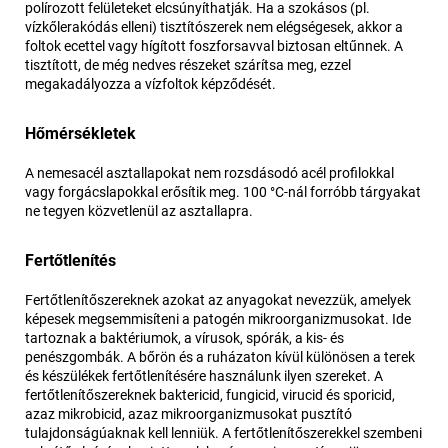
polírozott felületeket elcsúnyíthatják. Ha a szokásos (pl.
vízkőlerakódás elleni) tisztítószerek nem elégségesek, akkor a
foltok ecettel vagy hígított foszforsavval biztosan eltűnnek. A
tisztított, de még nedves részeket szárítsa meg, ezzel
megakadályozza a vízfoltok képződését.
Hőmérsékletek
A nemesacél asztallapokat nem rozsdásodó acél profilokkal
vagy forgácslapokkal erősítik meg. 100 °C-nál forróbb tárgyakat
ne tegyen közvetlenül az asztallapra.
Fertőtlenítés
Fertőtlenítőszereknek azokat az anyagokat nevezzük, amelyek
képesek megsemmisíteni a patogén mikroorganizmusokat. Ide
tartoznak a baktériumok, a vírusok, spórák, a kis- és
penészgombák. A bőrön és a ruházaton kívül különösen a terek
és készülékek fertőtlenítésére használunk ilyen szereket. A
fertőtlenítőszereknek baktericid, fungicid, virucid és sporicid,
azaz mikrobicid, azaz mikroorganizmusokat pusztító
tulajdonságúaknak kell lenniük. A fertőtlenítőszerekkel szembeni