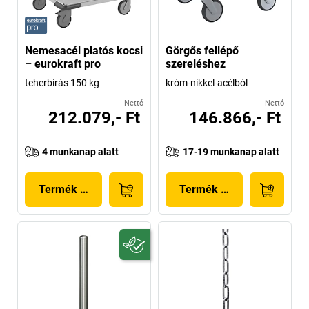
Nemesacél platós kocsi
Görgős fellépő
– eurokraft pro
szereléshez
teherbírás 150 kg
króm-nikkel-acélból
Nettó
Nettó
212.079,- Ft
146.866,- Ft
4 munkanap alatt
17-19 munkanap alatt
Termék megjelenítése
Termék megjelenítése