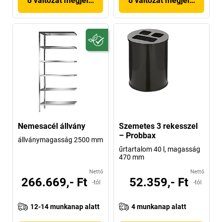
8 változat megjelenítése
8 változat megjelenítése
Nemesacél állvány
Szemetes 3 rekesszel
– Probbax
állványmagasság 2500 mm
űrtartalom 40 l, magasság
470 mm
Nettó
Nettó
266.669,- Ft
52.359,- Ft
-tól
-tól
12-14 munkanap alatt
4 munkanap alatt