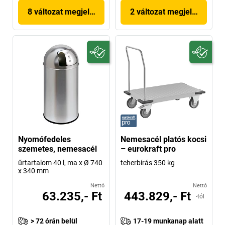
8 változat megjelenítése
2 változat megjelenítése
Nyomófedeles
Nemesacél platós kocsi
szemetes, nemesacél
– eurokraft pro
űrtartalom 40 l, ma x Ø 740
teherbírás 350 kg
x 340 mm
Nettó
Nettó
63.235,- Ft
443.829,- Ft
-tól
> 72 órán belül
17-19 munkanap alatt