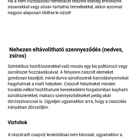
Ha a nem rozsdásodó nemesacél felszíne esetleg érintkezne
sósavakkal vagy sósav tartalmú termékekkel, akkor azonnal
nagyon alaposan öblítse le vízzel!
Nehezen eltávolítható szennyeződés (nedves,
zsíros)
Szintetikus tisztítószerekkel való mosás egy kis politúrozó vagy
súrolószer hozzáadásával. A fényesre csiszolt elemeket
gondosan kezeljük, mivel durva súrolószerek karcolásnyomokat
hagyhatnak a matt helyeken. Csiszolt felszíneket minden
további nélkül tisztíthatunk kereskedelmi forgalomban kapható
súrolószerekkel, makacs szennyeződéseket pedig akár
dörzsszivaccsal is. Ügyeljen ugyanakkor arra, hogy a csiszolás
irányában dörzsöljön.
Vízfoltok
A rászáradt csapvíz lerakódásai nem károsak, ugyanakkor a