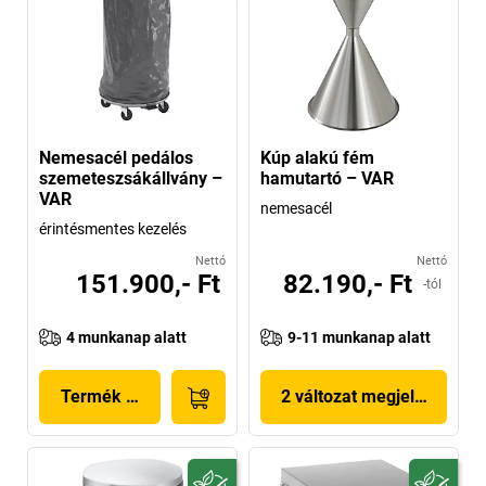
Nemesacél pedálos
Kúp alakú fém
szemeteszsákállvány –
hamutartó – VAR
VAR
nemesacél
érintésmentes kezelés
Nettó
Nettó
151.900,- Ft
82.190,- Ft
-tól
4 munkanap alatt
9-11 munkanap alatt
Termék megjelenítése
2 változat megjelenítése