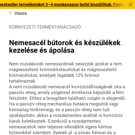
mékeinket 3–4 munkanapon belül kiszállítjuk. Fedezze fel gyors kiszáll
Vissza
KÖRNYEZETI TERMÉKTANÁCSADÓ
Nemesacél bútorok és készülékek
kezelése és ápolása
Nem rozsdásodó nemesacélnak nevezzük azokat a nem
mágnesezhető krómnikkelacélokat és mágnesezhető
krómacélokat, amelyek legalább 12% krómot
tartalmaznak.
A nem rozsdásodó nemesacél korrózióállóságának oka a
passzív réteg, amely oxigénnel érintkezve képződik a fém
felszínén. Ehhez a levegőben található oxigén is elegendő.
Ha a passzív réteg mechanikus hatásra megsérül vagy
kémiailag tönkremegy, és a passzív réteg nem tud
újraképződni, akkor a rozsdamentes acélnál is korróziós
károk keletkeznek. Ezenkívül a rozsdamentes
nemesacélok nem teljesen ellenállók egyes kémiai
kötésekkel szemben. Ilyenek pl. a sósav, kénsav és a