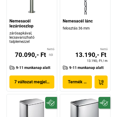
Nemesacél
Nemesacél lánc
lezáróoszlop
felosztás 36 mm
zárósapkával,
lecsavarozható
talplemezzel
Nettó
Nettó
70.090,- Ft
13.190,- Ft
-tól
13.190,- Ft
/
m
9-11 munkanap alatt
9-11 munkanap alatt
7 változat megjelenítése
Termék megjelenítése