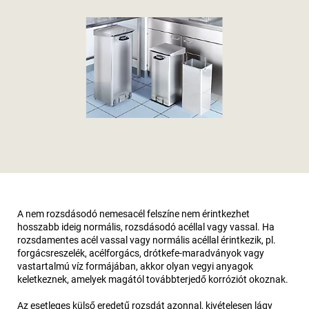
A nem rozsdásodó nemesacél felszíne nem érintkezhet
hosszabb ideig normális, rozsdásodó acéllal vagy vassal. Ha
rozsdamentes acél vassal vagy normális acéllal érintkezik, pl.
forgácsreszelék, acélforgács, drótkefe-maradványok vagy
vastartalmú víz formájában, akkor olyan vegyi anyagok
keletkeznek, amelyek magától továbbterjedő korróziót okoznak.
Az esetleges külső eredetű rozsdát azonnal, kivételesen lágy