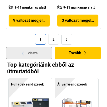
9-11 munkanap alatt
9-11 munkanap alatt
9 változat megjelenítése
3 változat megjelenítése
1
2
3
Tovább
Vissza
Top kategóriáink ebből az
útmutatóból
Hulladék rendszerek
Állványrendszerek