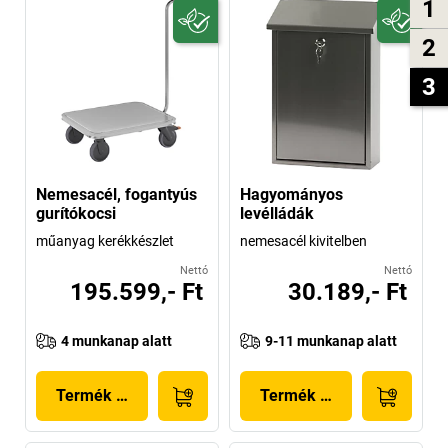
1
2
3
Nemesacél, fogantyús
Hagyományos
gurítókocsi
levélládák
műanyag kerékkészlet
nemesacél kivitelben
Nettó
Nettó
195.599,- Ft
30.189,- Ft
4 munkanap alatt
9-11 munkanap alatt
Termék megjelenítése
Termék megjelenítése