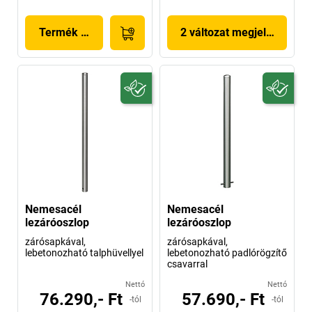
Termék megjelenítése
2 változat megjelenítése
Nemesacél
Nemesacél
lezáróoszlop
lezáróoszlop
zárósapkával,
zárósapkával,
lebetonozható talphüvellyel
lebetonozható padlórögzítő
csavarral
Nettó
Nettó
76.290,- Ft
57.690,- Ft
-tól
-tól