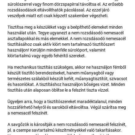
súrolószerrel vagy finom dörzspapírral távolítsa el. Az erősebb
rozsdásodások eltávolíthatók pácolással. Az ezzel járó
veszélyek miatt ezt csak képzett szakember végezheti.
Tisztítsa meg a készüléket vagy a beépíthető elemeket minden
használat után. Tegye ugyanezt a nem rozsdásodó nemesacél
asztallapokkal és más elemekkel. A nem rozsdásodó nemesacél
tisztításához csak aktív klórt nem tartalmazó tisztítószert
használjon! Kerüljön mindenféle súrolóport, valamint
klórtartalmú vagy egyéb fehérítő szereket.
Ha mechanikus tisztítás szükséges, akkor ne használjon fémből
készült tisztító berendezéseket, hanem műanyagból vagy
természetes szálakból készült kefét, műanyagtisztítót, szivacsot
és hasonlókat. A tisztításhoz használjon bőséges vizet. Minden
tisztítás után alaposan öblítse le a felszínt tiszta vízzel.
Ügyeljen arra, hogy a tisztítószereket maradéktalanul, minden
hozzáférhető helyről és sarokból eltávolítsa. Végül szárítsa meg
a nemesacél felszínét.
A savgőzök is károsítják a nem rozsdásodó nemesacél felszínét,
pl. a csempe savtartalmú készítményekkel való takarításakor.