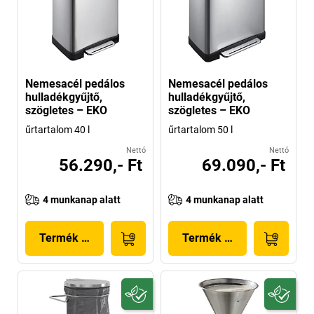
Nemesacél pedálos
Nemesacél pedálos
hulladékgyűjtő,
hulladékgyűjtő,
szögletes – EKO
szögletes – EKO
űrtartalom 40 l
űrtartalom 50 l
Nettó
Nettó
56.290,- Ft
69.090,- Ft
4 munkanap alatt
4 munkanap alatt
Termék megjelenítése
Termék megjelenítése