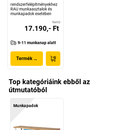
rendszerfelépítményekhez
RAU munkaasztalok és
munkapadok esetében
Nettó
17.190,- Ft
9-11 munkanap alatt
Termék megjelenítése
Top kategóriáink ebből az
útmutatóból
Munkapadok