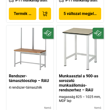
9-11 munkanap alatt
9-11 munkanap alatt
Termék megjelenítése
5 változat megjelenítése
Rendszer-
Munkaasztal a 900-as
támasztóoszlop – RAU
sorozatú
munkaállomás-
4 rendszer-támaszték
rendszerhez – RAU
magasság 825 – 1025 mm,
MDF lap
Nettó
Nettó