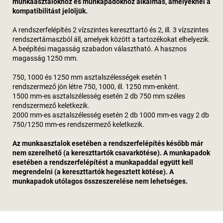
munkaasztalokhoz és munkapadokhoz alkalmas, amelyeknél a
kompatibilitást jelöljük.
A rendszerfelépítés 2 vízszintes kereszttartó és 2, ill. 3 vízszintes
rendszertámaszból áll, amelyek között a tartozékokat elhelyezik.
A beépítési magasság szabadon választható. A hasznos
magasság 1250 mm.
750, 1000 és 1250 mm asztalszélességek esetén 1
rendszermező jön létre 750, 1000, ill. 1250 mm-enként.
1500 mm-es asztalszélesség esetén 2 db 750 mm széles
rendszermező keletkezik.
2000 mm-es asztalszélesség esetén 2 db 1000 mm-es vagy 2 db
750/1250 mm-es rendszermező keletkezik.
Az munkaasztalok esetében a rendszerfelépítés később már
nem szerelhető (a kereszttartók csavarkötése). A munkapadok
esetében a rendszerfelépítést a munkapaddal együtt kell
megrendelni (a kereszttartók hegesztett kötése). A
munkapadok utólagos összeszerelése nem lehetséges.