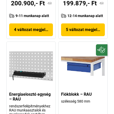
200.900,- Ft
199.879,- Ft
-tól
-tól
9-11 munkanap alatt
12-14 munkanap alatt
4 változat megjelenítése
5 változat megjelenítése
Energiaelosztó egység
Fiókblokk – RAU
– RAU
szélesség 580 mm
rendszerfelépítményekhez
RAU munkaasztalok és