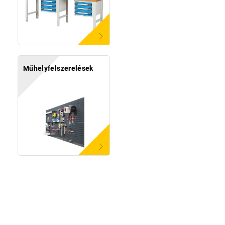
Műhelyfelszerelések