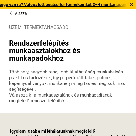
 Válogatott bestseller termékeinket 3–4 munkanapon belül kiszállítjuk.
Vissza
ÜZEMI TERMÉKTANÁCSADÓ
Rendszerfelépítés
munkaasztalokhoz és
munkapadokhoz
Több hely, nagyobb rend, jobb átláthatóság munkahelyén
praktikus tartozékok, így pl. perforált falak, polcok,
képernyőállványok, munkahelyi világítás és még sok más
segítségével.
Válassza ki a munkaasztalának és munkapadjának
megfelelő rendszerfelépítést.
Figyelem! Csak a mi kínálatunknak megfelelő