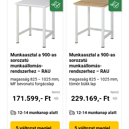
Munkaasztal a 900-as
Munkaasztal a 900-as
sorozatú
sorozatú
munkaállomás-
munkaállomás-
rendszerhez – RAU
rendszerhez – RAU
magasság 825 – 1025 mm,
magasság 825 – 1025 mm,
MF bevonatú forgácslap
tömör bükk lap
Nettó
Nettó
171.599,- Ft
229.169,- Ft
-tól
-tól
12-14 munkanap alatt
12-14 munkanap alatt
5 változat megjelenítése
5 változat megjelenítése