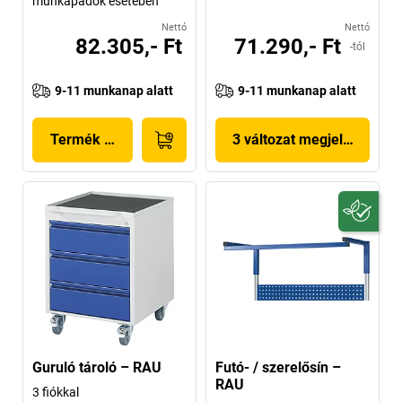
munkapadok esetében
Nettó
Nettó
82.305,- Ft
71.290,- Ft
-tól
9-11 munkanap alatt
9-11 munkanap alatt
Termék megjelenítése
3 változat megjelenítése
Guruló tároló – RAU
Futó- / szerelősín –
RAU
3 fiókkal