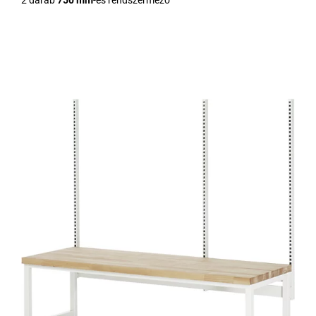
2 darab
750 mm
-es rendszermező