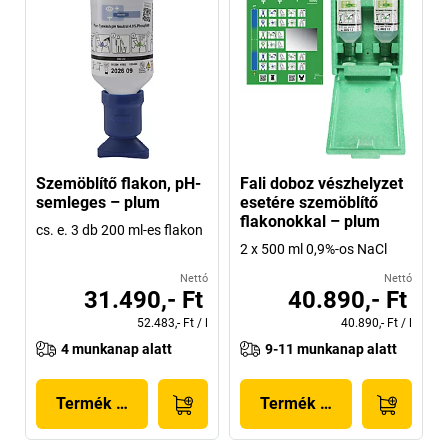
Szemöblítő flakon, pH-
Fali doboz vészhelyzet
semleges – plum
esetére szemöblítő
flakonokkal – plum
cs. e. 3 db 200 ml-es flakon
2 x 500 ml 0,9%-os NaCl
Nettó
Nettó
31.490,- Ft
40.890,- Ft
52.483,- Ft
/
l
40.890,- Ft
/
l
4 munkanap alatt
9-11 munkanap alatt
Termék megjelenítése
Termék megjelenítése