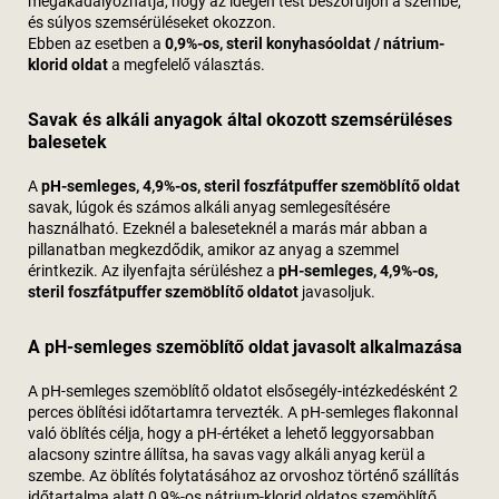
megakadályozhatja, hogy az idegen test beszoruljon a szembe,
és súlyos szemsérüléseket okozzon.
Ebben az esetben a
0,9%-os, steril konyhasóoldat / nátrium-
klorid oldat
a megfelelő választás.
Savak és alkáli anyagok által okozott szemsérüléses
balesetek
A
pH-semleges, 4,9%-os, steril foszfátpuffer szemöblítő oldat
savak, lúgok és számos alkáli anyag semlegesítésére
használható. Ezeknél a baleseteknél a marás már abban a
pillanatban megkezdődik, amikor az anyag a szemmel
érintkezik. Az ilyenfajta sérüléshez a
pH-semleges, 4,9%-os,
steril foszfátpuffer szemöblítő oldatot
javasoljuk.
A pH-semleges szemöblítő oldat javasolt alkalmazása
A pH-semleges szemöblítő oldatot elsősegély-intézkedésként 2
perces öblítési időtartamra tervezték. A pH-semleges flakonnal
való öblítés célja, hogy a pH-értéket a lehető leggyorsabban
alacsony szintre állítsa, ha savas vagy alkáli anyag kerül a
szembe. Az öblítés folytatásához az orvoshoz történő szállítás
időtartalma alatt 0,9%-os nátrium-klorid oldatos szemöblítő