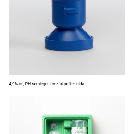
4,9%-os, PH-semleges foszfátpuffer-oldat