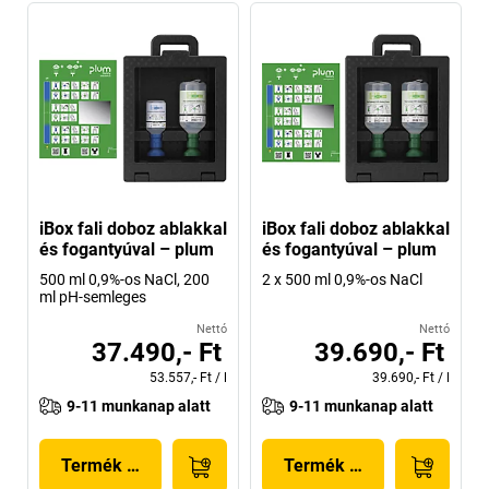
iBox fali doboz ablakkal
iBox fali doboz ablakkal
és fogantyúval – plum
és fogantyúval – plum
500 ml 0,9%-os NaCl, 200
2 x 500 ml 0,9%-os NaCl
ml pH-semleges
Nettó
Nettó
37.490,- Ft
39.690,- Ft
53.557,- Ft
/
l
39.690,- Ft
/
l
9-11 munkanap alatt
9-11 munkanap alatt
Termék megjelenítése
Termék megjelenítése