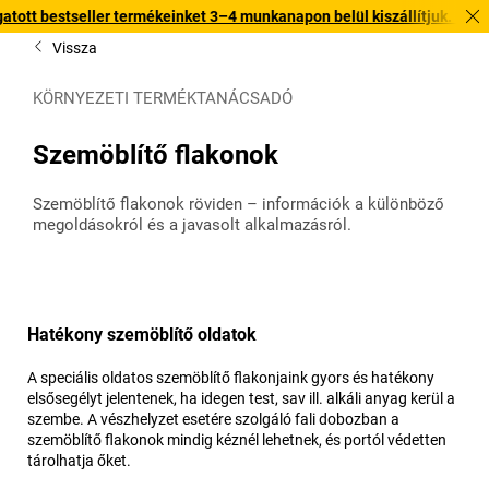
er termékeinket 3–4 munkanapon belül kiszállítjuk. Fedezze fel gyors k
Vissza
KÖRNYEZETI TERMÉKTANÁCSADÓ
Szemöblítő flakonok
Szemöblítő flakonok röviden – információk a különböző
megoldásokról és a javasolt alkalmazásról.
Hatékony szemöblítő oldatok
A speciális oldatos szemöblítő flakonjaink gyors és hatékony
elsősegélyt jelentenek, ha idegen test, sav ill. alkáli anyag kerül a
szembe. A vészhelyzet esetére szolgáló fali dobozban a
szemöblítő flakonok mindig kéznél lehetnek, és portól védetten
tárolhatja őket.