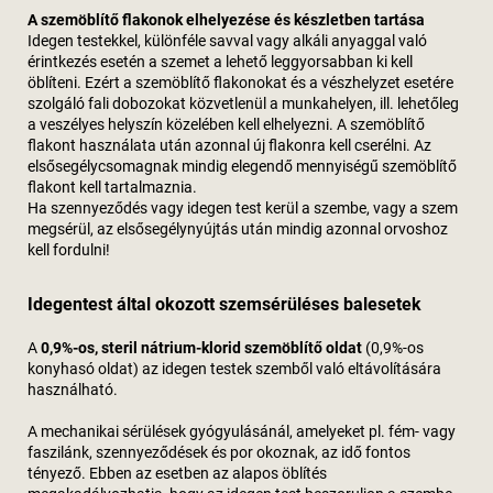
A szemöblítő flakonok elhelyezése és készletben tartása
Idegen testekkel, különféle savval vagy alkáli anyaggal való
érintkezés esetén a szemet a lehető leggyorsabban ki kell
öblíteni. Ezért a szemöblítő flakonokat és a vészhelyzet esetére
szolgáló fali dobozokat közvetlenül a munkahelyen, ill. lehetőleg
a veszélyes helyszín közelében kell elhelyezni. A szemöblítő
flakont használata után azonnal új flakonra kell cserélni. Az
elsősegélycsomagnak mindig elegendő mennyiségű szemöblítő
flakont kell tartalmaznia.
Ha szennyeződés vagy idegen test kerül a szembe, vagy a szem
megsérül, az elsősegélynyújtás után mindig azonnal orvoshoz
kell fordulni!
Idegentest által okozott szemsérüléses balesetek
A
0,9%-os, steril nátrium-klorid szemöblítő oldat
(0,9%-os
konyhasó oldat) az idegen testek szemből való eltávolítására
használható.
A mechanikai sérülések gyógyulásánál, amelyeket pl. fém- vagy
faszilánk, szennyeződések és por okoznak, az idő fontos
tényező. Ebben az esetben az alapos öblítés