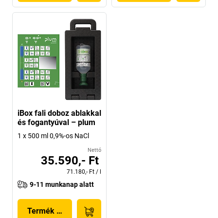
iBox fali doboz ablakkal
és fogantyúval – plum
1 x 500 ml 0,9%-os NaCl
Nettó
35.590,- Ft
71.180,- Ft
/
l
9-11 munkanap alatt
Termék megjelenítése