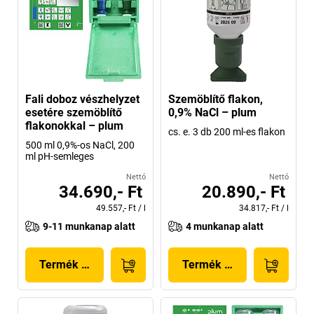
Fali doboz vészhelyzet
Szemöblítő flakon,
esetére szemöblítő
0,9% NaCl – plum
flakonokkal – plum
cs. e. 3 db 200 ml-es flakon
500 ml 0,9%-os NaCl, 200
ml pH-semleges
Nettó
Nettó
34.690,- Ft
20.890,- Ft
49.557,- Ft
/
l
34.817,- Ft
/
l
9-11 munkanap alatt
4 munkanap alatt
Termék megjelenítése
Termék megjelenítése