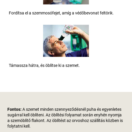
Fordítsa el a szemmosófejet, amíg a védőbevonat feltörik.
Támassza hátra, és öblítse ki a szemet.
Fontos:
A szemet minden szennyeződésnél puha és egyenletes
sugárral kell öblíteni. Az öblítési folyamat során enyhén nyomja
a szemöblítő flakont. Az öblítést az orvoshoz szállítás közben is
folytatni kell.