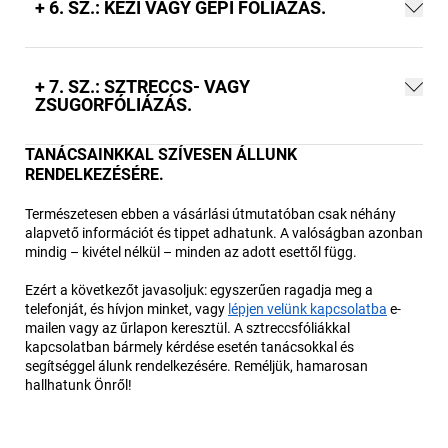
+ 6. SZ.: KÉZI VAGY GÉPI FÓLIÁZÁS.
+ 7. SZ.: SZTRECCS- VAGY
ZSUGORFÓLIÁZÁS.
TANÁCSAINKKAL SZÍVESEN ÁLLUNK
RENDELKEZÉSÉRE.
Természetesen ebben a vásárlási útmutatóban csak néhány
alapvető információt és tippet adhatunk. A valóságban azonban
mindig – kivétel nélkül – minden az adott esettől függ.
Ezért a következőt javasoljuk: egyszerűen ragadja meg a
telefonját, és hívjon minket, vagy
lépjen velünk kapcsolatba
e-
mailen vagy az űrlapon keresztül. A sztreccsfóliákkal
kapcsolatban bármely kérdése esetén tanácsokkal és
segítséggel álunk rendelkezésére. Reméljük, hamarosan
hallhatunk Önről!