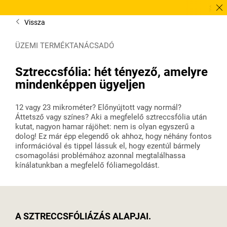
Sürgősen 
Vissza
ÜZEMI TERMÉKTANÁCSADÓ
Sztreccsfólia: hét tényező, amelyre
mindenképpen ügyeljen
12 vagy 23 mikrométer? Előnyújtott vagy normál?
Áttetsző vagy színes? Aki a megfelelő sztreccsfólia után
kutat, nagyon hamar rájöhet: nem is olyan egyszerű a
dolog! Ez már épp elegendő ok ahhoz, hogy néhány fontos
információval és tippel lássuk el, hogy ezentúl bármely
csomagolási problémához azonnal megtalálhassa
kínálatunkban a megfelelő fóliamegoldást.
A SZTRECCSFÓLIÁZÁS ALAPJAI.