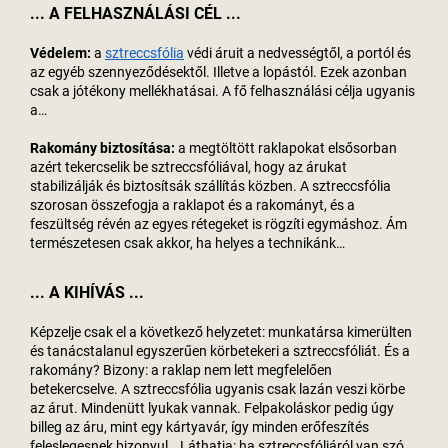
... A FELHASZNÁLÁSI CÉL ...
Védelem:
a
sztreccsfólia
védi áruit a nedvességtől, a portól és
az egyéb szennyeződésektől. Illetve a lopástól. Ezek azonban
csak a jótékony mellékhatásai. A fő felhasználási célja ugyanis
a…
Rakomány biztosítása:
a megtöltött raklapokat elsősorban
azért tekercselik be sztreccsfóliával, hogy az árukat
stabilizálják és biztosítsák szállítás közben. A sztreccsfólia
szorosan összefogja a raklapot és a rakományt, és a
feszültség révén az egyes rétegeket is rögzíti egymáshoz. Ám
természetesen csak akkor, ha helyes a technikánk…
... A KIHÍVÁS ...
Képzelje csak el a következő helyzetet: munkatársa kimerülten
és tanácstalanul egyszerűen körbetekeri a sztreccsfóliát. És a
rakomány? Bizony: a raklap nem lett megfelelően
betekercselve. A sztreccsfólia ugyanis csak lazán veszi körbe
az árut. Mindenütt lyukak vannak. Felpakoláskor pedig úgy
billeg az áru, mint egy kártyavár, így minden erőfeszítés
feleslegesnek bizonyul… Láthatja: ha sztreccsfóliáról van szó,