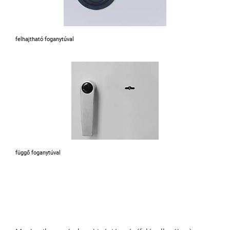
felhajtható foganytúval
függő foganytúval