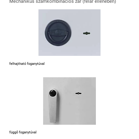
Mechanikus számkombinációs zár (felár ellenében)
felhajtható foganytúval
függő foganytúval