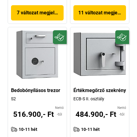
7 változat megjelenítése
11 változat megjelenítése
Bedobónyílásos trezor
Értékmegőrző szekrény
S2
ECB-S II. osztály
Nettó
Nettó
516.900,- Ft
484.900,- Ft
-tól
-tól
10-11 hét
10-11 hét