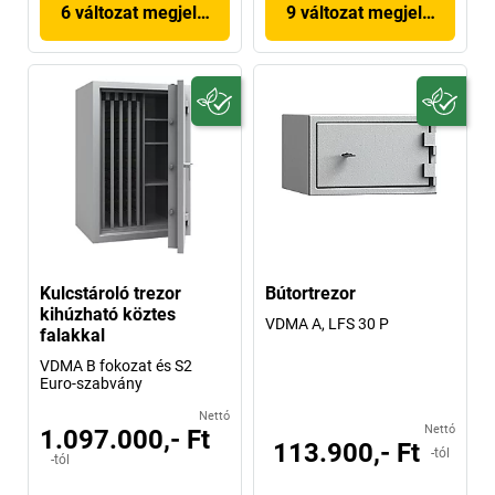
6 változat megjelenítése
9 változat megjelenítése
Kulcstároló trezor
Bútortrezor
kihúzható köztes
VDMA A, LFS 30 P
falakkal
VDMA B fokozat és S2
Euro-szabvány
Nettó
Nettó
1.097.000,- Ft
113.900,- Ft
-tól
-tól