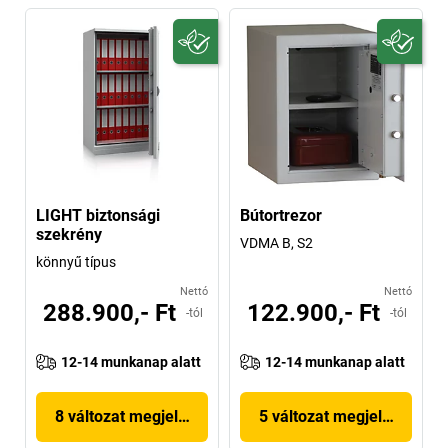
LIGHT biztonsági
Bútortrezor
szekrény
VDMA B, S2
könnyű típus
Nettó
Nettó
288.900,- Ft
122.900,- Ft
-tól
-tól
12-14 munkanap alatt
12-14 munkanap alatt
8 változat megjelenítése
5 változat megjelenítése