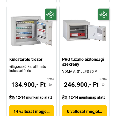
Kulcstároló trezor
PRO tűzálló biztonsági
szekrény
világosszürke, állítható
kulcstartó léc
VDMA A, S1, LFS 30 P
Nettó
Nettó
134.900,- Ft
246.900,- Ft
-tól
-tól
12-14 munkanap alatt
12-14 munkanap alatt
14 változat megjelenítése
8 változat megjelenítése