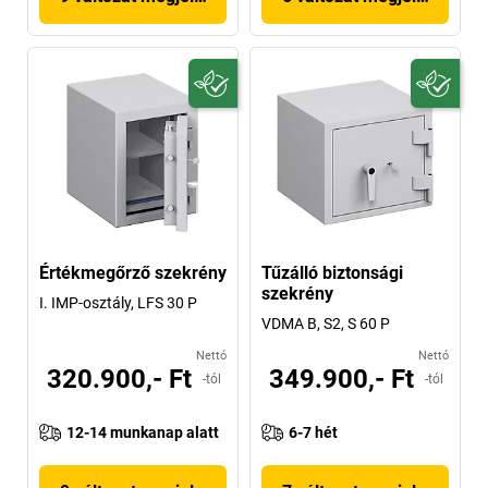
Értékmegőrző szekrény
Tűzálló biztonsági
szekrény
I. IMP-osztály, LFS 30 P
VDMA B, S2, S 60 P
Nettó
Nettó
320.900,- Ft
349.900,- Ft
-tól
-tól
12-14 munkanap alatt
6-7 hét