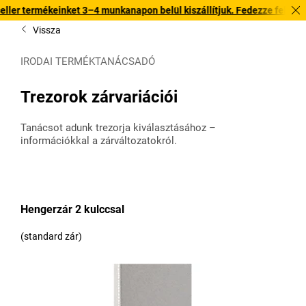
t 3–4 munkanapon belül kiszállítjuk. Fedezze fel gyors kiszállítású kí
Vissza
IRODAI TERMÉKTANÁCSADÓ
Trezorok zárvariációi
Tanácsot adunk trezorja kiválasztásához –
információkkal a zárváltozatokról.
Hengerzár 2 kulccsal
(standard zár)