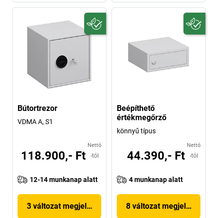
Bútortrezor
Beépíthető
értékmegőrző
VDMA A, S1
könnyű típus
Nettó
Nettó
118.900,- Ft
44.390,- Ft
-tól
-tól
12-14 munkanap alatt
4 munkanap alatt
3 változat megjelenítése
8 változat megjelenítése