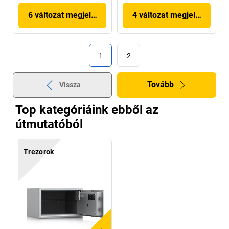
6 változat megjelenítése
4 változat megjelenítése
1
2
Tovább
Vissza
Top kategóriáink ebből az
útmutatóból
Trezorok