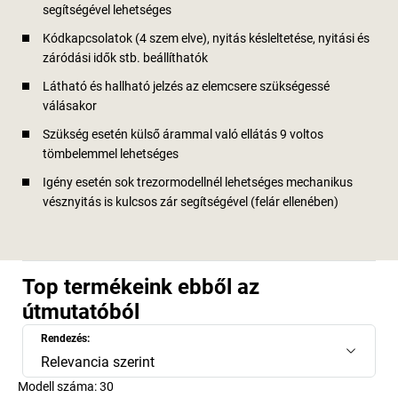
segítségével lehetséges
Kódkapcsolatok (4 szem elve), nyitás késleltetése, nyitási és
záródási idők stb. beállíthatók
Látható és hallható jelzés az elemcsere szükségessé
válásakor
Szükség esetén külső árammal való ellátás 9 voltos
tömbelemmel lehetséges
Igény esetén sok trezormodellnél lehetséges mechanikus
vésznyitás is kulcsos zár segítségével (felár ellenében)
Top termékeink ebből az
útmutatóból
Rendezés:
Relevancia szerint
Modell száma:
30