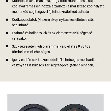
Különösen alkalmas arra, hogy több munkatárs a saját
kódjával férhessen hozzá a zárhoz - a már létező kód helyett
mesterkód segítségével új felhasználói kód adható
Kódkapcsolatok (4 szem elve), nyitás késleltetése stb.
beállítható
Látható és hallható jelzés az elemcsere szükségessé
válásakor
Szükség esetén külső árammal való ellátás 9 voltos
tömbelemmel lehetséges
Igény esetén sok trezormodellnél lehetséges mechanikus
vésznyitás is kulcsos zár segítségével (felár ellenében)