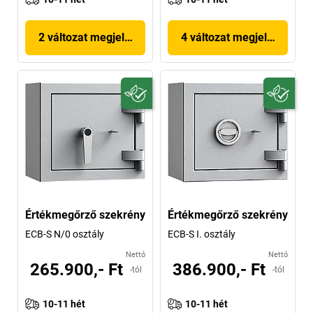
2 változat megjelenítése
4 változat megjelenítése
Értékmegőrző szekrény
Értékmegőrző szekrény
ECB-S N/0 osztály
ECB-S I. osztály
Nettó
Nettó
265.900,- Ft
386.900,- Ft
-tól
-tól
10-11 hét
10-11 hét