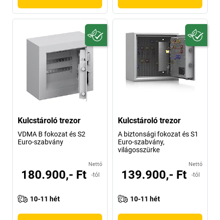
Kulcstároló trezor
Kulcstároló trezor
VDMA B fokozat és S2
A biztonsági fokozat és S1
Euro-szabvány
Euro-szabvány,
világosszürke
Nettó
Nettó
180.900,- Ft
139.900,- Ft
-tól
-tól
10-11 hét
10-11 hét