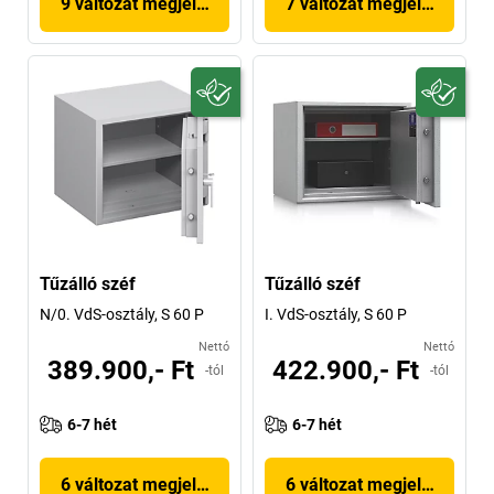
9 változat megjelenítése
7 változat megjelenítése
Tűzálló széf
Tűzálló széf
N/0. VdS-osztály, S 60 P
I. VdS-osztály, S 60 P
Nettó
Nettó
389.900,- Ft
422.900,- Ft
-tól
-tól
6-7 hét
6-7 hét
6 változat megjelenítése
6 változat megjelenítése