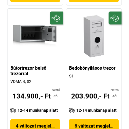
Bútortrezor belső
Bedobónyílásos trezor
trezorral
S1
VDMA B, S2
Nettó
Nettó
134.900,- Ft
203.900,- Ft
-tól
-tól
12-14 munkanap alatt
12-14 munkanap alatt
4 változat megjelenítése
6 változat megjelenítése