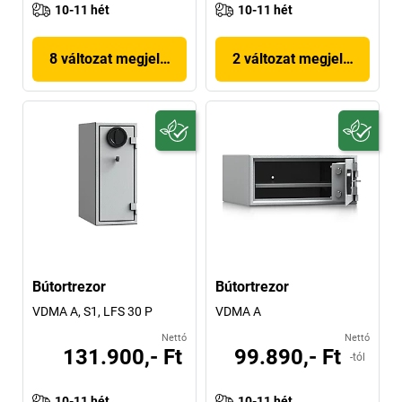
10-11 hét
10-11 hét
8 változat megjelenítése
2 változat megjelenítése
Bútortrezor
Bútortrezor
VDMA A, S1, LFS 30 P
VDMA A
Nettó
Nettó
131.900,- Ft
99.890,- Ft
-tól
10-11 hét
10-11 hét