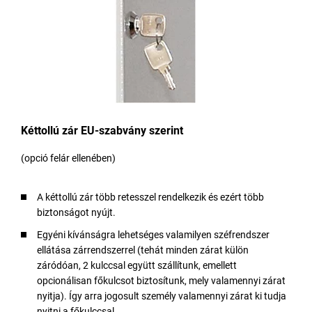
Kéttollú zár EU-szabvány szerint
(opció felár ellenében)
A kéttollú zár több retesszel rendelkezik és ezért több
biztonságot nyújt.
Egyéni kívánságra lehetséges valamilyen széfrendszer
ellátása zárrendszerrel (tehát minden zárat külön
záródóan, 2 kulccsal együtt szállítunk, emellett
opcionálisan főkulcsot biztosítunk, mely valamennyi zárat
nyitja). Így arra jogosult személy valamennyi zárat ki tudja
nyitni a főkulccsal.