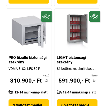
PRO tűzálló biztonsági
LIGHT biztonsági
szekrény
szekrény
VDMA B, S2, LFS 30 P
S1 betörésvédelmi fokozat
Nettó
Nettó
310.900,- Ft
591.900,- Ft
-tól
-tól
12-14 munkanap alatt
12-14 munkanap alatt
9 változat megjelenítése
6 változat megjelenítése