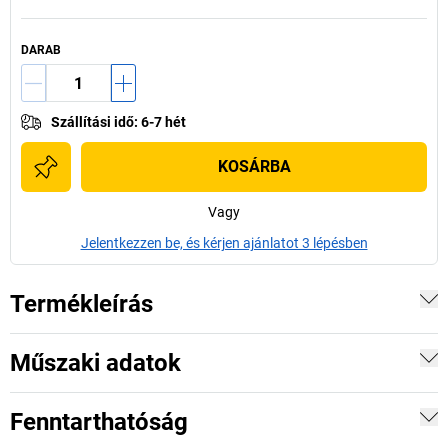
DARAB
Szállítási idő
:
6-7 hét
KOSÁRBA
Vagy
Jelentkezzen be, és kérjen ajánlatot 3 lépésben
Termékleírás
Műszaki adatok
Fenntarthatóság