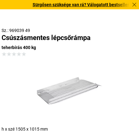
Sürgősen szüksége van rá? Válogatott bestseller termékei
Sz.: 969039 49
Csúszásmentes lépcsőrámpa
teherbírás 400 kg
h x szé 1505 x 1015 mm