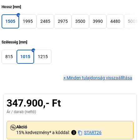
Hossz
[
mm
]
1505
1995
2485
2975
3500
3990
4480
5005
Szélesség
[
mm
]
815
1015
1215
×
Minden tulajdonság visszaállítása
347.900,- Ft
Ár /
darab
(nettó)
Akció
15% kedvezmény* a kóddal:
i
START26