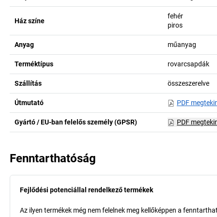
fehér
Ház színe
piros
Anyag
műanyag
Terméktípus
rovarcsapdák
Szállítás
összeszerelve
Útmutató
PDF megteki
Gyártó / EU-ban felelős személy (GPSR)
PDF megteki
Fenntarthatóság
Fejlődési potenciállal rendelkező termékek
Az ilyen termékek még nem felelnek meg kellőképpen a fenntarthat