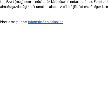
tot. Ezért (még) nem minősítettük különösen fenntarthatónak. Fenntart
almi és gazdasági kritériumokon alapul. A cél a fejlődési lehetőségek kie
öbbet is megtudhat
információs oldalunkon
.