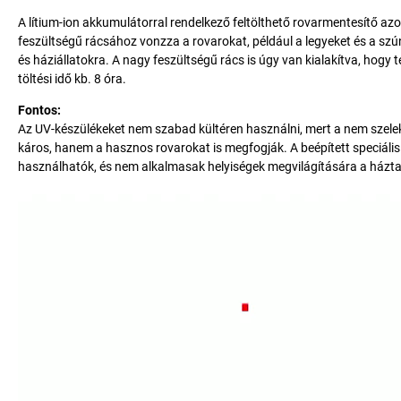
A lítium-ion akkumulátorral rendelkező feltölthető rovarmentesítő az
feszültségű rácsához vonzza a rovarokat, például a legyeket és a s
és háziállatokra. A nagy feszültségű rács is úgy van kialakítva, hogy
töltési idő kb. 8 óra.
Fontos:
Az UV-készülékeket nem szabad kültéren használni, mert a nem szele
káros, hanem a hasznos rovarokat is megfogják. A beépített speciáli
használhatók, és nem alkalmasak helyiségek megvilágítására a házta