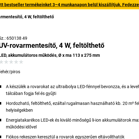
 bestseller termékeinket 3–4 munkanapon belül kiszállítjuk. Fedezze fe
rmentesítő, 4 W, feltölthető
Sz.: 650138 49
UV-rovarmentesítő, 4 W, feltölthető
LED, akkumulátoros működés, Ø x ma 113 x 275 mm
fehér/piros
A készülék a rovarokat az ultraibolya LED-fénnyel bevonzza, és a leve
tálcában fogja fel és gyűjti
Hordozható, feltölthető, ezáltal rugalmasan használható kb. 20 m² fe
helyiségekben
Energiatakarékos LED-ek és kiváló minőségű li-ion akkumulátorok max
működési idővel
Fiókos rekeszen keresztül a rovarok egyszerűen eltávolíthatók