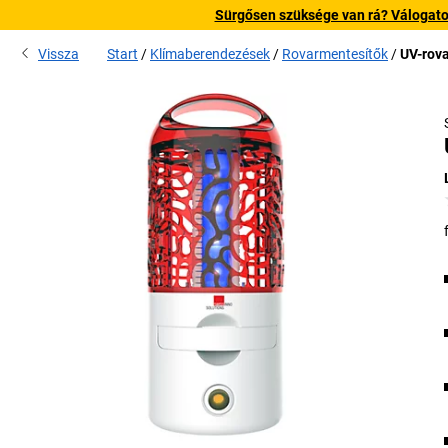
Sürgősen szüksége van rá? Válogatott
Vissza
Start
Klímaberendezések
Rovarmentesítők
UV-rova