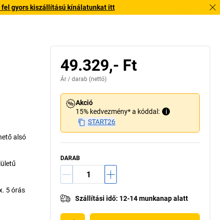
l gyors kiszállítású kínálatunkat itt
49.329,- Ft
Ár /
darab
(nettó)
Akció
15% kedvezmény* a kóddal:
i
START26
hető alsó
DARAB
lületű
. 5 órás
Szállítási idő
:
12-14 munkanap alatt