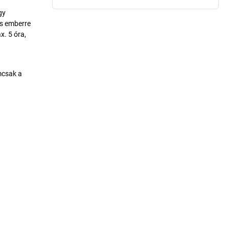
gy
es emberre
x. 5 óra,
mcsak a