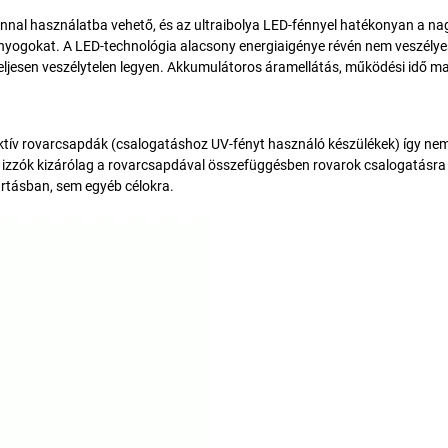
onnal használatba vehető, és az ultraibolya LED-fénnyel hatékonyan a na
zúnyogokat. A LED-technológia alacsony energiaigénye révén nem veszély
 teljesen veszélytelen legyen. Akkumulátoros áramellátás, működési idő ma
ktív rovarcsapdák (csalogatáshoz UV-fényt használó készülékek) így ne
s izzók kizárólag a rovarcsapdával összefüggésben rovarok csalogatásra
rtásban, sem egyéb célokra.