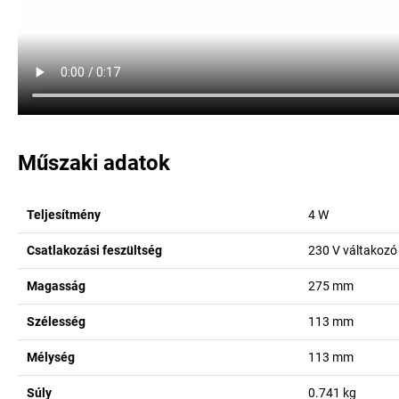
Műszaki adatok
Teljesítmény
4
W
Csatlakozási feszültség
230 V váltakozó
Magasság
275
mm
Szélesség
113
mm
Mélység
113
mm
Súly
0.741
kg