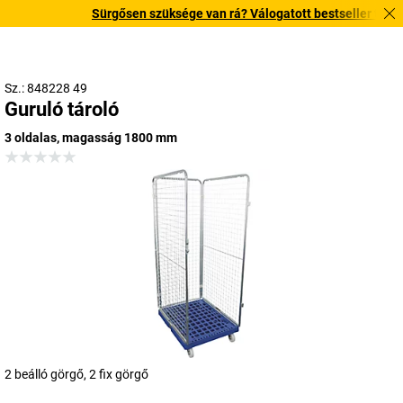
Sürgősen szüksége van rá? Válogatott bestseller termékei
Sz.: 848228 49
Guruló tároló
3 oldalas, magasság 1800 mm
2 beálló görgő, 2 fix görgő