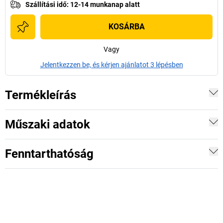
Szállítási idő
:
12-14 munkanap alatt
KOSÁRBA
Vagy
Jelentkezzen be, és kérjen ajánlatot 3 lépésben
Termékleírás
Műszaki adatok
Fenntarthatóság