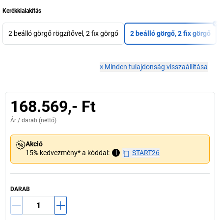
Kerékkialakítás
2 beálló görgő rögzítővel, 2 fix görgő
2 beálló görgő, 2 fix görgő
×
Minden tulajdonság visszaállítása
168.569,- Ft
Ár /
darab
(nettó)
Akció
15% kedvezmény* a kóddal:
i
START26
DARAB