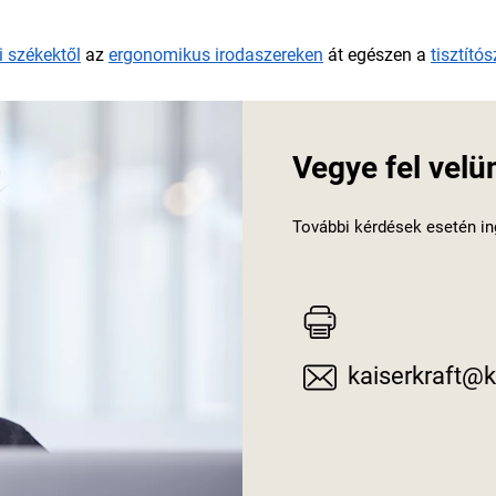
i székektől
az
ergonomikus irodaszereken
át egészen a
tisztító
Vegye fel velü
További kérdések esetén in
kaiserkraft@k