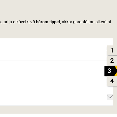
betartja a következő
három tippet
, akkor garantáltan sikerülni
1
2
3
4