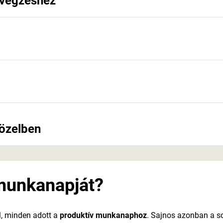
avégzéshez
közelben
munkanapját?
l, minden adott a
produktív munkanaphoz
. Sajnos azonban a 