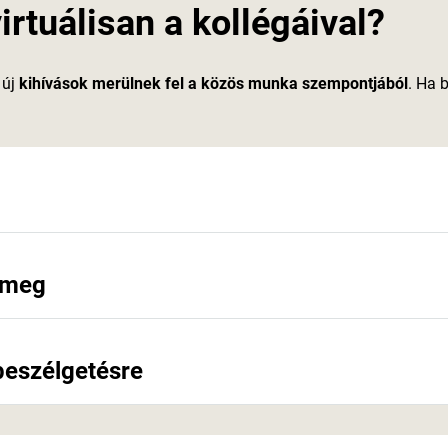
rtuálisan a kollégáival?
 új
kihívások merülnek fel a közös munka szempontjából
. Ha 
 meg
 beszélgetésre