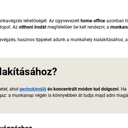
 munkavégzés lehetőségét. Az úgynevezett
home office
azonban töb
ptopot. Az
otthoni irodát
megfelelően be kell rendezni, a
munkanap
végzés, hasznos tippeket adunk a munkahely kialakításához, a
alakításához?
etet, ahol
gerinckímélő
és koncentrált módon tud dolgozni
. Ha
 igaz: a munkanap végén is könnyebben át tudja majd adni magá