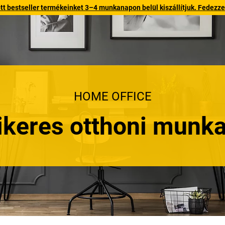
 bestseller termékeinket 3–4 munkanapon belül kiszállítjuk. Fedezze fe
HOME OFFICE
sikeres otthoni mun