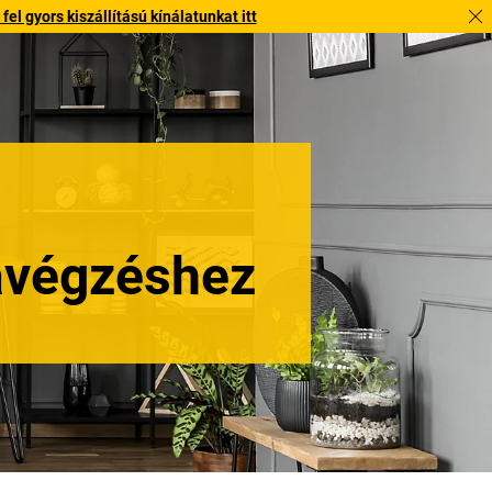
l gyors kiszállítású kínálatunkat itt
kavégzéshez