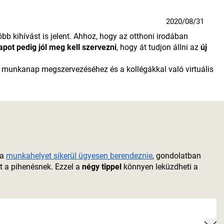
2020/08/31
b kihívást is jelent. Ahhoz, hogy az otthoni irodában
ot pedig jól meg kell szervezni
, hogy át tudjon állni az
új
 munkanap megszervezéséhez és a kollégákkal való virtuális
 a
munkahelyet sikerül ügyesen berendeznie
, gondolatban
t a pihenésnek. Ezzel a
négy tippel
könnyen leküzdheti a