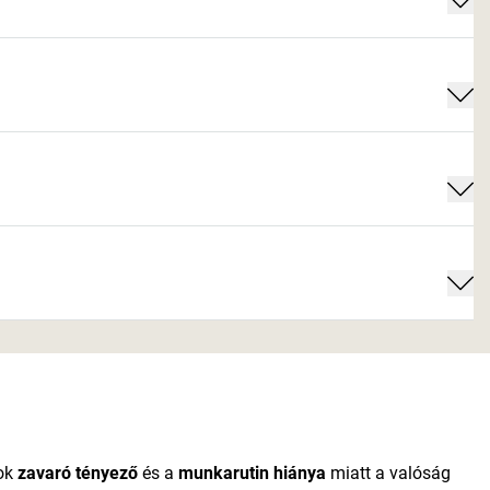
sok
zavaró tényező
és a
munkarutin hiánya
miatt a valóság