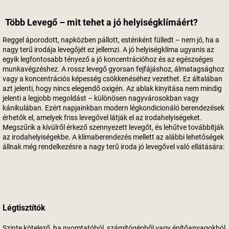
Több Levegő – mit tehet a jó helyiségklímáért?
Reggel áporodott, napközben pállott, esténként fülledt – nem jó, ha a
nagy terű irodája levegőjét ez jellemzi. A jó helyiségklíma ugyanis az
egyik legfontosabb tényező a jó koncentrációhoz és az egészséges
munkavégzéshez. A rossz levegő gyorsan fejfájáshoz, álmatagsághoz
vagy a koncentrációs képesség csökkenéséhez vezethet. Ez általában
azt jelenti, hogy nincs elegendő oxigén. Az ablak kinyitása nem mindig
jelenti a legjobb megoldást – különösen nagyvárosokban vagy
kánikulában. Ezért napjainkban modern légkondicionáló berendezések
érhetők el, amelyek friss levegővel látják el az irodahelyiségeket.
Megszűrik a kívülről érkező szennyezett levegőt, és lehűtve továbbítják
az irodahelyiségekbe. A klímaberendezés mellett az alábbi lehetőségek
állnak még rendelkezésre a nagy terű iroda jó levegővel való ellátására:
Légtisztítók
Szinte kötelező, ha nyomtatóból, számítógépből vagy építőanyagokból