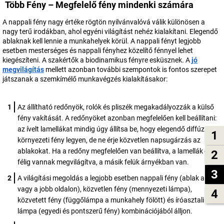
Több Fény – Megfelelő fény mindenki számára
A nappali fény nagy értéke rögtön nyilvánvalóvá válik különösen a
nagy terű irodákban, ahol egyéni világítást nehéz kialakítani. Elegendő
ablaknak kell lennie a munkahelyek körül. A nappali fényt legjobb
esetben mesterséges és nappali fényhez közelítő fénnyel lehet
kiegészíteni. A szakértők a biodinamikus fényre esküsznek. A
jó
megvilágítás
mellett azonban további szempontok is fontos szerepet
játszanak a szemkímélő munkavégzés kialakításakor:
Az állítható redőnyök, rolók és pliszék megakadályozzák a külső
fény vakítását. A redőnyöket azonban megfelelően kell beállítani:
az ívelt lamellákat mindig úgy állítsa be, hogy elegendő diffúz
1
környezeti fény legyen, de ne érje közvetlen napsugárzás az
ablakokat. Ha a redőny megfelelően van beállítva, a lamellák csak
2
félig vannak megvilágítva, a másik felük árnyékban van.
3
A világítási megoldás a legjobb esetben nappali fény (ablak a bal
vagy a jobb oldalon), közvetlen fény (mennyezeti lámpa),
4
közvetett fény (függőlámpa a munkahely fölött) és íróasztali
lámpa (egyedi és pontszerű fény) kombinációjából álljon.