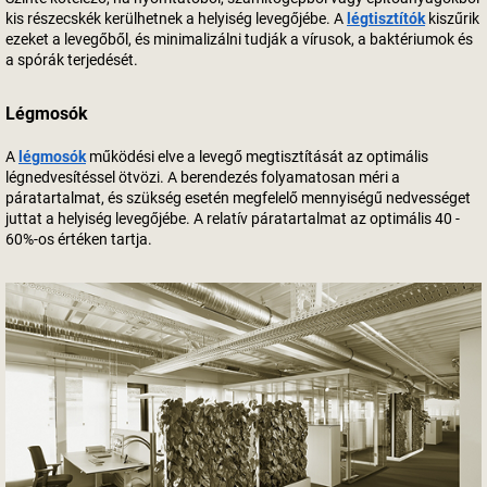
kis részecskék kerülhetnek a helyiség levegőjébe. A
légtisztítók
kiszűrik
ezeket a levegőből, és minimalizálni tudják a vírusok, a baktériumok és
a spórák terjedését.
Légmosók
A
légmosók
működési elve a levegő megtisztítását az optimális
légnedvesítéssel ötvözi. A berendezés folyamatosan méri a
páratartalmat, és szükség esetén megfelelő mennyiségű nedvességet
juttat a helyiség levegőjébe. A relatív páratartalmat az optimális 40 -
60%-os értéken tartja.