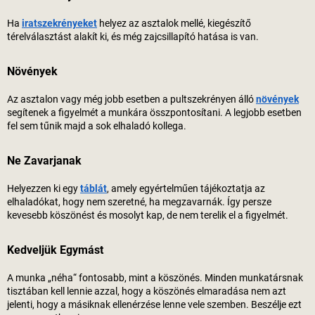
Ha
iratszekrényeket
helyez az asztalok mellé, kiegészítő
térelválasztást alakít ki, és még zajcsillapító hatása is van.
Növények
Az asztalon vagy még jobb esetben a pultszekrényen álló
növények
segítenek a figyelmét a munkára összpontosítani. A legjobb esetben
fel sem tűnik majd a sok elhaladó kollega.
Ne Zavarjanak
Helyezzen ki egy
táblát
, amely egyértelműen tájékoztatja az
elhaladókat, hogy nem szeretné, ha megzavarnák. Így persze
kevesebb köszönést és mosolyt kap, de nem terelik el a figyelmét.
Kedveljük Egymást
A munka „néha“ fontosabb, mint a köszönés. Minden munkatársnak
tisztában kell lennie azzal, hogy a köszönés elmaradása nem azt
jelenti, hogy a másiknak ellenérzése lenne vele szemben. Beszélje ezt