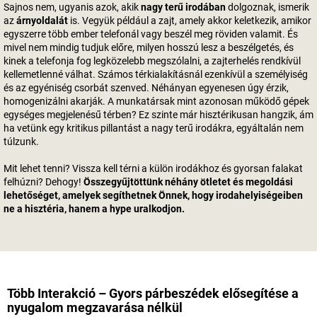
Sajnos nem, ugyanis azok, akik
nagy terű irodában
dolgoznak, ismerik
az
árnyoldalát
is. Vegyük például a zajt, amely akkor keletkezik, amikor
egyszerre több ember telefonál vagy beszél meg röviden valamit. És
mivel nem mindig tudjuk előre, milyen hosszú lesz a beszélgetés, és
kinek a telefonja fog legközelebb megszólalni, a zajterhelés rendkívül
kellemetlenné válhat. Számos térkialakításnál ezenkívül a személyiség
és az egyéniség csorbát szenved. Néhányan egyenesen úgy érzik,
homogenizálni akarják. A munkatársak mint azonosan működő gépek
egységes megjelenésű térben? Ez szinte már hisztérikusan hangzik, ám
ha vetünk egy kritikus pillantást a nagy terű irodákra, egyáltalán nem
túlzunk.
Mit lehet tenni? Vissza kell térni a külön irodákhoz és gyorsan falakat
felhúzni? Dehogy!
Összegyűjtöttünk néhány ötletet és megoldási
lehetőséget, amelyek segíthetnek Önnek, hogy irodahelyiségeiben
ne a hisztéria, hanem a hype uralkodjon.
Több Interakció – Gyors párbeszédek elősegítése a
nyugalom megzavarása nélkül