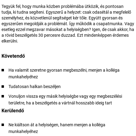
Tegyük fel, hogy munka közben problémába ütközik, és pontosan
tudja, ki tudna segíteni. Egyszerű a helyzet: csak odasétál a megfelelő
személyhez, és közvetlenül segítséget kér tőle. Együtt gyorsan és
egyszerűen megoldják a problémát. Így működik a csapatmunka. Vagy
esetleg ezzel megzavar másokat a helyiségben? Igen, de csak akkor, ha
a rövid beszélgetés 30 percesre duzzad. Ezt mindenképpen érdemes
elkerülni.
Követendő
Ha valamit szeretne gyorsan megbeszélni, menjen a kolléga
munkahelyéhez
Tudatosan halkan beszéljen
Vonuljon vissza egy másik helyiségbe vagy egy megbeszélési
területre, ha a beszélgetés a vártnál hosszabb ideig tart
Kerülendő
Ne kiáltson át a helyiségen, hanem menjen a kolléga
munkahelyéhez