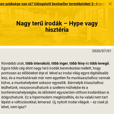
ge van rá? Válogatott bestseller termékeinket 3–4 munkanapon belül kis
Nagy terű irodák – Hype vagy
hisztéria
2020/07/01
Rövidebb utak,
több interakció
,
több inger
,
több fény
és
több levegő
.
Egyre több cég dönt nagy terű irodák berendezése mellett, hogy
pontosan az előbbieket érje el. Mivel az irodai világ egyre digitálisabb
lesz, és a munkatársak már nem egyetlen fix munkaasztalhoz vannak
kötve, a munkahelyeket sokszor egyesítik. Bármelyik íróasztalhoz
leülhetünk, visszavonulhatunk a szellemi műhelybe és a
konferenciahelyiségbe, és időnként egyszerűen otthoni irodánkban is
dolgozhatunk. Ez a hipermodern megközelítés, és ha valaki nem tart
lépést a változásokkal, lemarad. Új, nyitott irodai világok – ez csak jó
lehet, nem igaz?