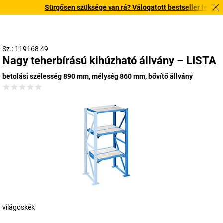
Sürgősen szüksége van rá? Válogatott bestseller termékeink
Sz.: 119168 49
Nagy teherbírású kihúzható állvány – LISTA
betolási szélesség 890 mm, mélység 860 mm, bővítő állvány
világoskék