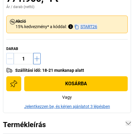
Ár /
darab
(nettó)
Akció
15% kedvezmény* a kóddal:
i
START26
DARAB
Szállítási idő
:
18-21 munkanap alatt
KOSÁRBA
Vagy
Jelentkezzen be, és kérjen ajánlatot 3 lépésben
Termékleírás