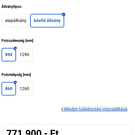
Állványtípus
alapállvány
bővítő állvány
Polcszélesség
[
mm
]
890
1290
Polcmélység
[
mm
]
860
1260
×
Minden tulajdonság visszaállítása
771.900,- Ft