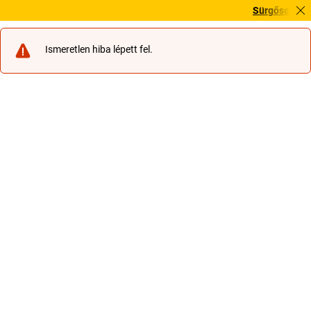
Sürgősen szüksé
Ismeretlen hiba lépett fel.