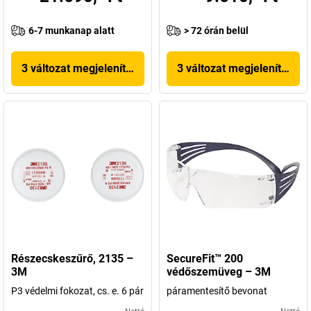
6-7 munkanap alatt
> 72 órán belül
3 változat megjelenítése
3 változat megjelenítése
Részecskeszűrő, 2135 –
SecureFit™ 200
3M
védőszemüveg – 3M
P3 védelmi fokozat, cs. e. 6 pár
páramentesítő bevonat