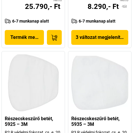
Nettó
Nettó
25.790,- Ft
8.290,- Ft
-tól
6-7 munkanap alatt
6-7 munkanap alatt
Termék megjelenítése
3 változat megjelenítése
Részecskeszűrő betét,
Részecskeszűrő betét,
5925 – 3M
5935 – 3M
P2 R védelmi fokozat, cs. e. 20
P3 R védelmi fokozat, cs. e. 20