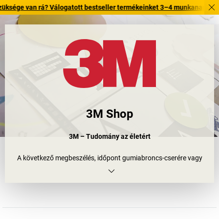
van rá? Válogatott bestseller termékeinket 3–4 munkanapon belül kiszáll
3M Shop
3M – Tudomány az életért
A következő megbeszélés, időpont gumiabroncs-cserére vagy
szókincsgyakorlás nyelvtanulásnál. Mennyi mindent elfelejtenénk,
ha nem létezne a 3M egyik legismertebb terméke: a színes,
öntapadó post-it cetli. Néhányan mégis hajlandóak voltak
egészen a Holdig fellőni a globálisan működő vállalatcsoport
innovációit. Miért? Természetesen nem azért, amiért először