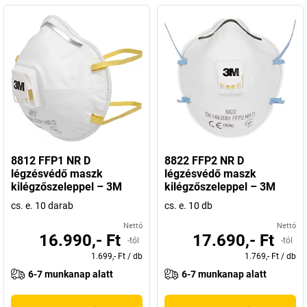
8812 FFP1 NR D
8822 FFP2 NR D
légzésvédő maszk
légzésvédő maszk
kilégzőszeleppel – 3M
kilégzőszeleppel – 3M
cs. e. 10 darab
cs. e. 10 db
Nettó
Nettó
16.990,- Ft
17.690,- Ft
-tól
-tól
1.699,- Ft
/
db
1.769,- Ft
/
db
6-7 munkanap alatt
6-7 munkanap alatt