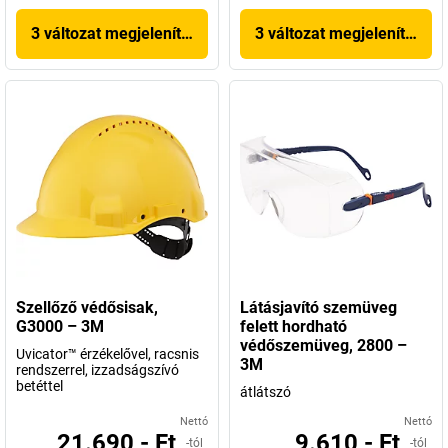
3 változat megjelenítése
3 változat megjelenítése
Szellőző védősisak,
Látásjavító szemüveg
G3000 – 3M
felett hordható
védőszemüveg, 2800 –
Uvicator™ érzékelővel, racsnis
3M
rendszerrel, izzadságszívó
betéttel
átlátszó
Nettó
Nettó
21.690,- Ft
9.610,- Ft
-tól
-tól