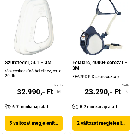
Szűrőfedél, 501 – 3M
Félálarc, 4000+ sorozat –
3M
részecskeszűrő betéthez, cs. e.
20 db
FFA2P3 R D szűrőosztály
Nettó
Nettó
32.990,- Ft
23.290,- Ft
-tól
-tól
6-7 munkanap alatt
6-7 munkanap alatt
3 változat megjelenítése
2 változat megjelenítése