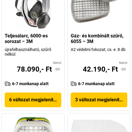
Teljesálarc, 6000-es
Gáz- és kombinált szűrő,
sorozat – 3M
6055 – 3M
újrafelhasználható, szűrő
A2 védelmi fokozat, cs. e. 8 db
nélkül
Nettó
Nettó
78.090,- Ft
42.190,- Ft
-tól
-tól
6-7 munkanap alatt
6-7 munkanap alatt
6 változat megjelenítése
3 változat megjelenítése