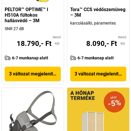
Készletünkben nagy választékból szemezgethet. Jó szórakozást
PELTOR™ OPTIME™ I
Tora™ CCS védőszemüveg
a felfedezéshez!
H510A fültokos
– 3M
hallásvédő – 3M
karcolásálló, páramentes
SNR 27 dB
Nettó
Nettó
18.790,- Ft
8.090,- Ft
-tól
-tól
6-7 munkanap alatt
6-7 munkanap alatt
3 változat megjelenítése
3 változat megjelenítése