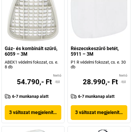
Gáz- és kombinált szűrő,
Részecskeszűrő betét,
6059 – 3M
5911 – 3M
ABEK1 védelmi fokozat, cs. e.
P1 R védelmi fokozat, cs. e. 30
8 db
db
Nettó
Nettó
54.790,- Ft
28.990,- Ft
-tól
-tól
6-7 munkanap alatt
6-7 munkanap alatt
3 változat megjelenítése
3 változat megjelenítése