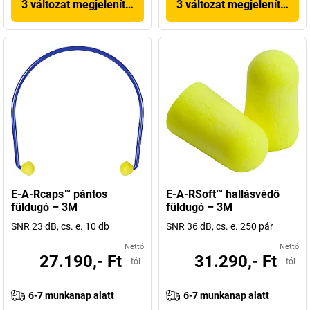
3 változat megjelenítése
3 változat megjelenítése
E-A-Rcaps™ pántos
E-A-RSoft™ hallásvédő
füldugó – 3M
füldugó – 3M
SNR 23 dB, cs. e. 10 db
SNR 36 dB, cs. e. 250 pár
Nettó
Nettó
27.190,- Ft
31.290,- Ft
-tól
-tól
6-7 munkanap alatt
6-7 munkanap alatt