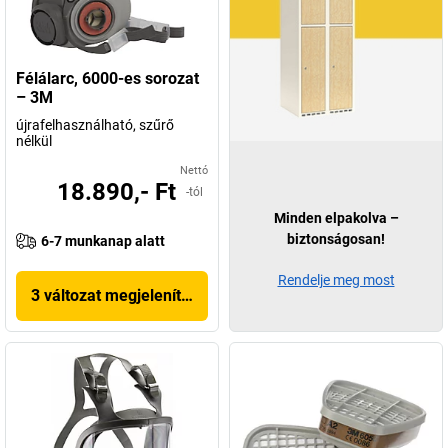
Félálarc, 6000-es sorozat
– 3M
újrafelhasználható, szűrő
nélkül
Nettó
18.890,- Ft
-tól
Minden elpakolva –
biztonságosan!
6-7 munkanap alatt
Rendelje meg most
3 változat megjelenítése