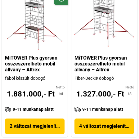
MiTOWER Plus gyorsan
MiTOWER Plus gyorsan
összeszerelhető mobil
összeszerelhető mobil
állvány – Altrex
állvány – Altrex
fából készült dobogó
Fiber-Deck® dobogó
Nettó
Nettó
1.881.000,- Ft
1.327.000,- Ft
-tól
-tól
9-11 munkanap alatt
9-11 munkanap alatt
2 változat megjelenítése
4 változat megjelenítése