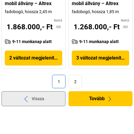
mobil állvány – Altrex
mobil állvány – Altrex
fadobogó, hossza 2,45 m
fadobogó, hossza 1,85 m
Nettó
Nettó
1.868.000,- Ft
1.268.000,- Ft
-tól
-tól
9-11 munkanap alatt
9-11 munkanap alatt
2 változat megjelenítése
3 változat megjelenítése
1
2
Tovább
Vissza