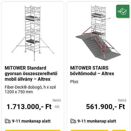
MiTOWER Standard
MiTOWER STAIRS
gyorsan összeszerelhető
bővítőmodul – Altrex
mobil állvány – Altrex
Plus
Fiber-Deck® dobogó, h x szé
1200 x 750 mm
Nettó
Nettó
1.713.000,- Ft
561.900,- Ft
-tól
9-11 munkanap alatt
9-11 munkanap alatt