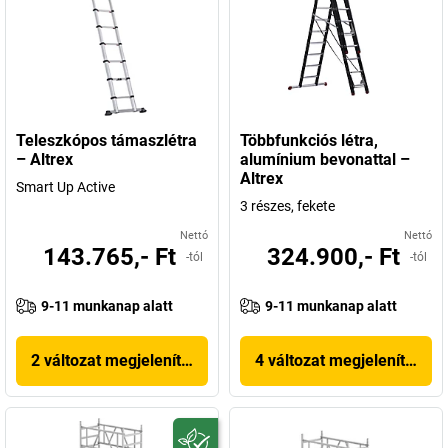
Teleszkópos támaszlétra
Többfunkciós létra,
– Altrex
alumínium bevonattal –
Altrex
Smart Up Active
3 részes, fekete
Nettó
Nettó
143.765,- Ft
324.900,- Ft
-tól
-tól
9-11 munkanap alatt
9-11 munkanap alatt
2 változat megjelenítése
4 változat megjelenítése