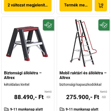
2 változat megjelenítése
Termék megjelenítése
Biztonsági állólétra –
Mobil raktári és állólétra –
Altrex
Altrex
kétoldalas kivitel
biztonsági kapaszkodókkal
Nettó
Nettó
88.490,- Ft
275.900,- Ft
-tól
-tól
9-11 munkanap alatt
9-11 munkanap alatt