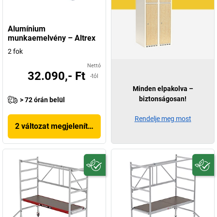
Alumínium
munkaemelvény – Altrex
2 fok
Nettó
32.090,- Ft
-tól
Minden elpakolva –
biztonságosan!
> 72 órán belül
Rendelje meg most
2 változat megjelenítése