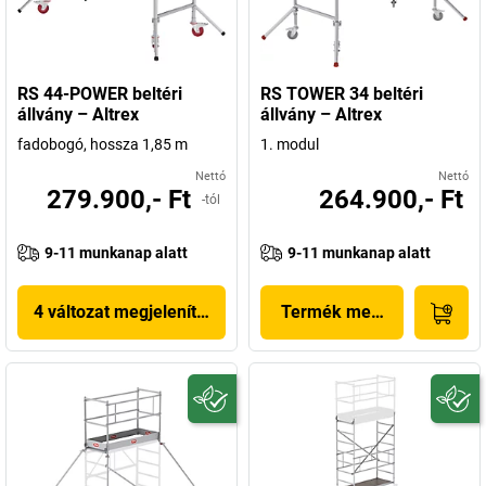
RS 44-POWER beltéri
RS TOWER 34 beltéri
állvány – Altrex
állvány – Altrex
fadobogó, hossza 1,85 m
1. modul
Nettó
Nettó
279.900,- Ft
264.900,- Ft
-tól
9-11 munkanap alatt
9-11 munkanap alatt
4 változat megjelenítése
Termék megjelenítése