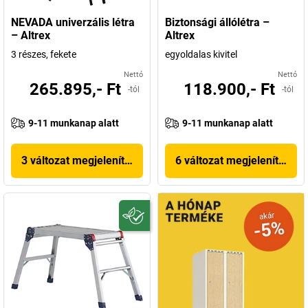
NEVADA univerzális létra
Biztonsági állólétra –
– Altrex
Altrex
3 részes, fekete
egyoldalas kivitel
Nettó
Nettó
265.895,- Ft
118.900,- Ft
-tól
-tól
9-11 munkanap alatt
9-11 munkanap alatt
3 változat megjelenítése
6 változat megjelenítése