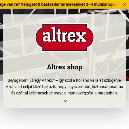
? Válogatott bestseller termékeinket 3–4 munkanapon belül kiszállítjuk
Altrex shop
„Nyugalom. Ez egy Altrex.” – így szól a holland vállalat szlogenje.
A vállalat céljai közé tartozik, hogy egyszerűbbé, biztonságosabbá
és ezáltal kellemesebbé tegye a munkavégzést a magasban.
Az Altrex 65 éve állít fel újabb és újabb mércéket a
létramegoldások területén, és folyamatosan továbbfejleszti a
termékportfólióját. A felépítés és a technológia mellett az
anyagminőségre is nagy hangsúlyt fektetnek. Masszív és stabil