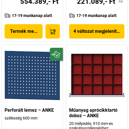
554.389,- Ft
221.089,- Ft
-tól
17-19 munkanap alatt
17-19 munkanap alatt
Termék megjelenítése
4 változat megjelenítése
Perforált lemez – ANKE
Műanyag aprócikktartó
doboz – ANKE
szélesség 600 mm
20 mélyedés, 910 mm-es
szekrényszélességhez