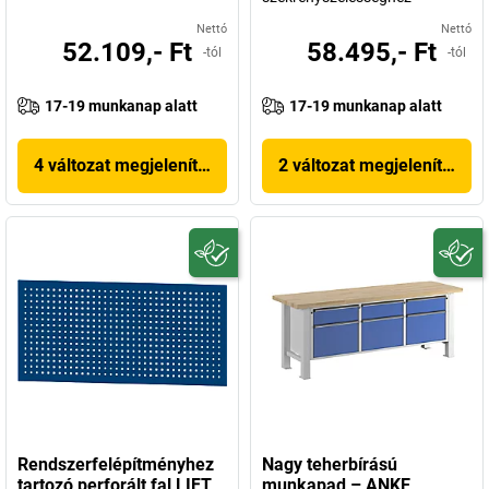
Nettó
Nettó
52.109,- Ft
58.495,- Ft
-tól
-tól
17-19 munkanap alatt
17-19 munkanap alatt
4 változat megjelenítése
2 változat megjelenítése
Rendszerfelépítményhez
Nagy teherbírású
tartozó perforált fal LIFT
munkapad – ANKE