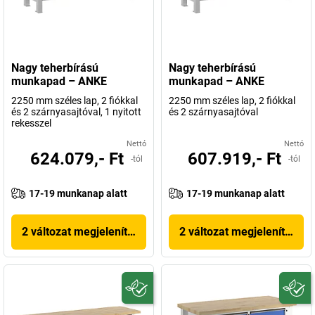
Nagy teherbírású
Nagy teherbírású
munkapad – ANKE
munkapad – ANKE
2250 mm széles lap, 2 fiókkal
2250 mm széles lap, 2 fiókkal
és 2 szárnyasajtóval, 1 nyitott
és 2 szárnyasajtóval
rekesszel
Nettó
Nettó
624.079,- Ft
607.919,- Ft
-tól
-tól
17-19 munkanap alatt
17-19 munkanap alatt
2 változat megjelenítése
2 változat megjelenítése