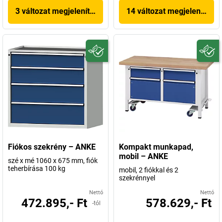
3 változat megjelenítése
14 változat megjelenítése
Fiókos szekrény – ANKE
Kompakt munkapad,
mobil – ANKE
szé x mé 1060 x 675 mm, fiók
teherbírása 100 kg
mobil, 2 fiókkal és 2
szekrénnyel
Nettó
Nettó
472.895,- Ft
578.629,- Ft
-tól