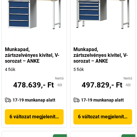
Munkapad,
Munkapad,
zártszelvényes kivitel, V-
zártszelvényes kivitel, V-
sorozat – ANKE
sorozat – ANKE
4 fiók
5 fiók
Nettó
Nettó
478.639,- Ft
497.829,- Ft
-tól
-tól
17-19 munkanap alatt
17-19 munkanap alatt
6 változat megjelenítése
6 változat megjelenítése