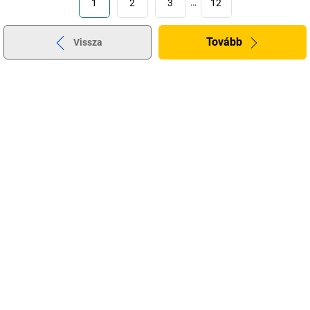
1
2
3
…
12
Tovább
Vissza