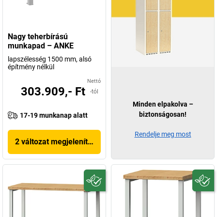
Nagy teherbírású
munkapad – ANKE
lapszélesség 1500 mm, alsó
építmény nélkül
Nettó
303.909,- Ft
-tól
Minden elpakolva –
biztonságosan!
17-19 munkanap alatt
Rendelje meg most
2 változat megjelenítése