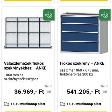
Válaszlemezek fiókos
Fiókos szekrény – ANKE
szekrényekhez – ANKE
szé x mé 1060 x 675 mm,
fiókteherbírás 200 kg
1060 mm-es
szekrényszélességhez
Nettó
Nettó
36.969,- Ft
541.205,- Ft
-tól
-tól
17-19 munkanap alatt
17-19 munkanap alatt