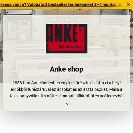
n rá? Válogatott bestseller termékeinket 3–4 munkanapon belül kiszállí
Anke shop
1888-ban Andelfingenben egy kis fűrésztelep látta el a helyi
erdőkből fűrészáruval az ácsokat és az asztalosokat. Mára a
telep nagyvállalattá nőtte ki magát, bükkfából és acéllemezből
készült innovatív termékek gyártásával foglalkozik. A felhasznált
fa kizárólag tanúsított erdőgazdálkodásokból és – ahogy a régi
időkben is – a vállalat közvetlen környezetéből származik. Ennek
eredményeként kiváló minőségű és hosszú élettartamú
munkaasztalok és munkapadok készülnek náluk. Természetesen