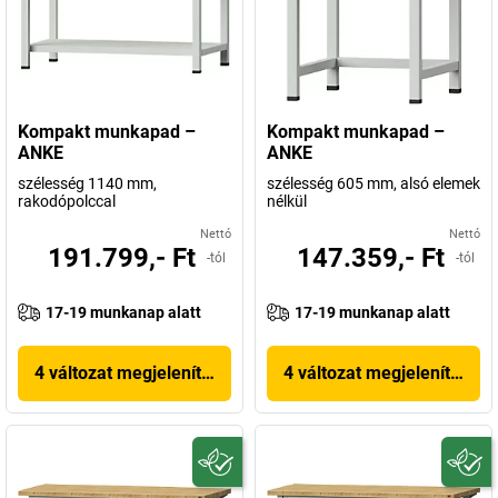
Kompakt munkapad –
Kompakt munkapad –
ANKE
ANKE
szélesség 1140 mm,
szélesség 605 mm, alsó elemek
rakodópolccal
nélkül
Nettó
Nettó
191.799,- Ft
147.359,- Ft
-tól
-tól
17-19 munkanap alatt
17-19 munkanap alatt
4 változat megjelenítése
4 változat megjelenítése