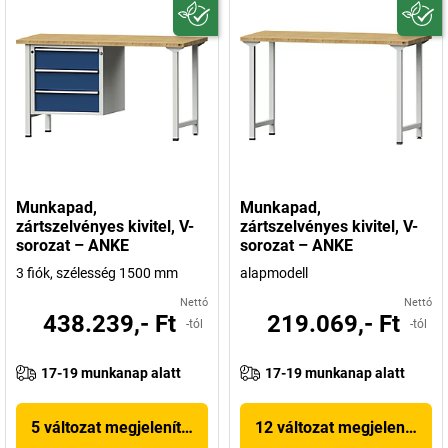
Munkapad,
Munkapad,
zártszelvényes kivitel, V-
zártszelvényes kivitel, V-
sorozat – ANKE
sorozat – ANKE
3 fiók, szélesség 1500 mm
alapmodell
Nettó
Nettó
438.239,- Ft
219.069,- Ft
-tól
-tól
17-19 munkanap alatt
17-19 munkanap alatt
5 változat megjelenítése
12 változat megjelenítése