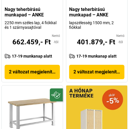
Nagy teherbírású
Nagy teherbírású
munkapad – ANKE
munkapad – ANKE
2250 mm széles lap, 4 fiókkal
lapszélesség 1500 mm, 2
és 1 szárnyasajtóval
fiókkal
Nettó
Nettó
662.459,- Ft
401.879,- Ft
-tól
-tól
17-19 munkanap alatt
17-19 munkanap alatt
2 változat megjelenítése
2 változat megjelenítése