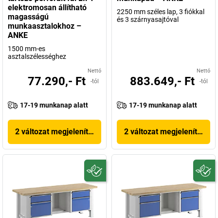
elektromosan állítható
2250 mm széles lap, 3 fiókkal
magasságú
és 3 szárnyasajtóval
munkaasztalokhoz –
ANKE
1500 mm-es
asztalszélességhez
Nettó
Nettó
77.290,- Ft
883.649,- Ft
-tól
-tól
17-19 munkanap alatt
17-19 munkanap alatt
2 változat megjelenítése
2 változat megjelenítése