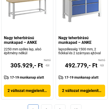
Nagy teherbírású
Nagy teherbírású
munkapad – ANKE
munkapad – ANKE
2250 mm széles lap, alsó
lapszélesség 1500 mm, 2
építmény nélkül
fiókkal és 2 szárnyas ajtóval
Nettó
Nettó
305.929,- Ft
492.779,- Ft
-tól
-tól
17-19 munkanap alatt
17-19 munkanap alatt
2 változat megjelenítése
2 változat megjelenítése