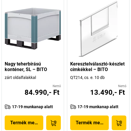
Nagy teherbírású
Keresztelválasztó-készlet
konténer, SL – BITO
címkékkel – BITO
zárt oldalfalakkal
QT214, cs. e. 10 db
Nettó
Nettó
84.990,- Ft
13.490,- Ft
17-19 munkanap alatt
17-19 munkanap alatt
Termék megjelenítése
Termék megjelenítése