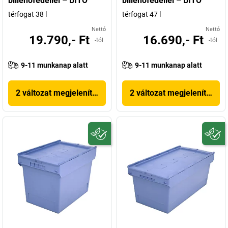
billenőfedéllel – BITO
billenőfedéllel – BITO
térfogat 38 l
térfogat 47 l
Nettó
Nettó
19.790,- Ft
16.690,- Ft
-tól
-tól
9-11 munkanap alatt
9-11 munkanap alatt
2 változat megjelenítése
2 változat megjelenítése