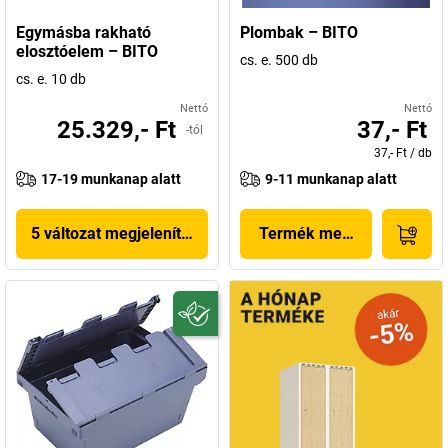
megoldásorientált cselekvést jelent, már Lengyelországban is
Egymásba rakható
Plombak – BITO
működik egy gyártóüzem.
elosztóelem – BITO
cs. e. 500 db
cs. e. 10 db
Nettó
Nettó
25.329,- Ft
37,- Ft
-tól
37,- Ft
/
db
17-19 munkanap alatt
9-11 munkanap alatt
5 változat megjelenítése
Termék megjelenítése