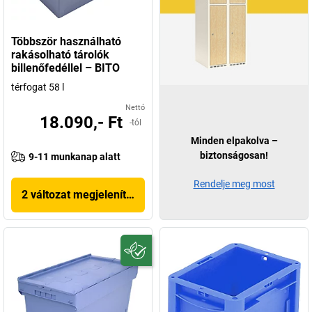
Többször használható
rakásolható tárolók
billenőfedéllel – BITO
térfogat 58 l
Nettó
18.090,- Ft
-tól
Minden elpakolva –
biztonságosan!
9-11 munkanap alatt
Rendelje meg most
2 változat megjelenítése