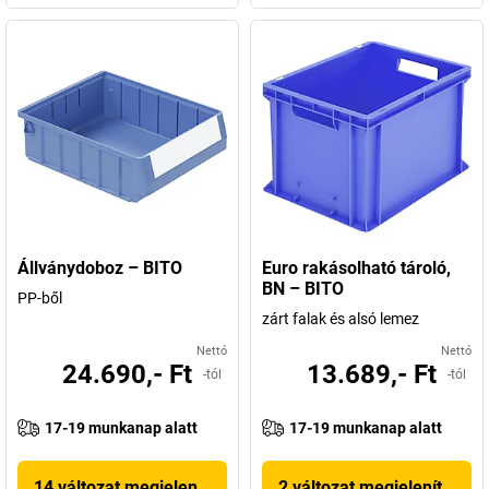
Állványdoboz – BITO
Euro rakásolható tároló,
BN – BITO
PP-ből
zárt falak és alsó lemez
Nettó
Nettó
24.690,- Ft
13.689,- Ft
-tól
-tól
17-19 munkanap alatt
17-19 munkanap alatt
14 változat megjelenítése
2 változat megjelenítése