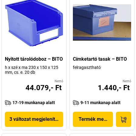
Nyitott tárolódoboz – BITO
Címketartó tasak – BITO
h x szé x ma 230 x 150 x 125
felragasztható
mm, cs. e. 20 db
Nettó
Nettó
44.079,- Ft
1.440,- Ft
17-19 munkanap alatt
9-11 munkanap alatt
3 változat megjelenítése
Termék megjelenítése