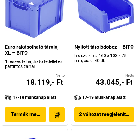
Euro rakásolható tároló,
Nyitott tárolódoboz – BITO
XL – BITO
h x szé x ma 160 x 103 x 75
mm, cs. e. 40 db
1 részes felhajtható fedéllel és
pattintós zárral
Nettó
Nettó
18.119,- Ft
43.045,- Ft
17-19 munkanap alatt
17-19 munkanap alatt
Termék megjelenítése
2 változat megjelenítése