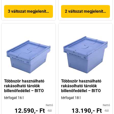
3 változat megjelenítése
2 változat megjelenítése
Többször használható
Többször használható
rakásolható tárolók
rakásolható tárolók
billenőfedéllel – BITO
billenőfedéllel – BITO
térfogat 16 l
térfogat 18 l
Nettó
Nettó
12.590,- Ft
13.190,- Ft
-tól
-tól