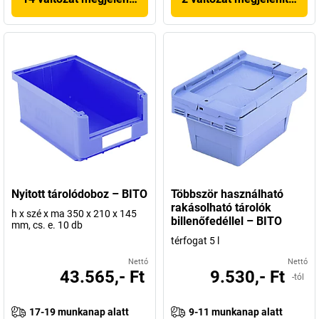
Nyitott tárolódoboz – BITO
Többször használható
rakásolható tárolók
h x szé x ma 350 x 210 x 145
billenőfedéllel – BITO
mm, cs. e. 10 db
térfogat 5 l
Nettó
Nettó
43.565,- Ft
9.530,- Ft
-tól
17-19 munkanap alatt
9-11 munkanap alatt