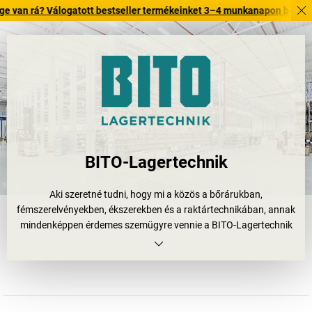
Válogatott bestseller termékeinket 3–4 munkanapon belül kiszállítjuk. 
BITO-Lagertechnik
Aki szeretné tudni, hogy mi a közös a bőrárukban,
fémszerelvényekben, ékszerekben és a raktártechnikában, annak
mindenképpen érdemes szemügyre vennie a BITO-Lagertechnik
Bittmann GmbH szokatlan és sikeres történetét. A meisenheimi
(Rajna-vidék-Pfalz) székhellyel rendelkező, nemzetközileg aktív
ipari vállalat a raktártechnika összes elképzelhető szegmensének
vezető gyártója és beszállítója; a céget Leopold Bittmann
alapította családi vállalkozásként még 1845-ben.