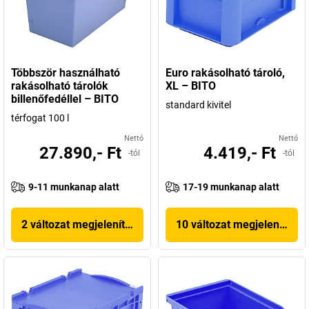
Többször használható
Euro rakásolható tároló,
rakásolható tárolók
XL – BITO
billenőfedéllel – BITO
standard kivitel
térfogat 100 l
Nettó
Nettó
27.890,- Ft
4.419,- Ft
-tól
-tól
9-11 munkanap alatt
17-19 munkanap alatt
2 változat megjelenítése
10 változat megjelenítése