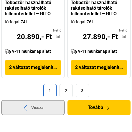
Többször használható
Többször használható
rakásolható tárolók
rakásolható tárolók
billenőfedéllel – BITO
billenőfedéllel – BITO
térfogat 74 l
térfogat 76 l
Nettó
Nettó
20.890,- Ft
27.890,- Ft
-tól
-tól
9-11 munkanap alatt
9-11 munkanap alatt
2 változat megjelenítése
2 változat megjelenítése
1
2
3
Tovább
Vissza