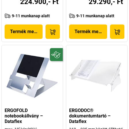
224.900,- Ft
29.290,- Ft
9-11 munkanap alatt
9-11 munkanap alatt
Termék megjelenítése
Termék megjelenítése
ERGOFOLD
ERGODOC®
notebookállvány –
dokumentumtartó –
Dataflex
Dataflex