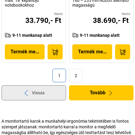
max. 18'' képátlójú
160 – 235 mm között állítható
notebookokhoz
magasságú
Nettó
Nettó
33.790,- Ft
38.690,- Ft
9-11 munkanap alatt
9-11 munkanap alatt
Termék megjelenítése
Termék megjelenítése
1
2
Tovább
Vissza
A monitortartó karok a munkahelyi ergonómia tekintetében is fontos
szerepet játszanak: monitortartó karral a monitor a megfelelő
magasságba állítható be, így egészséges ülő testtartást tesz lehetővé.