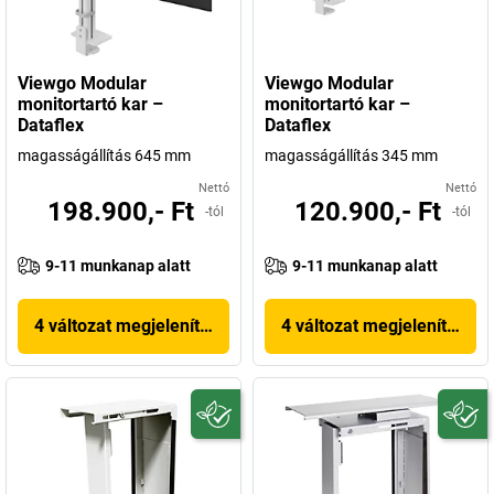
Viewgo Modular
Viewgo Modular
monitortartó kar –
monitortartó kar –
Dataflex
Dataflex
magasságállítás 645 mm
magasságállítás 345 mm
Nettó
Nettó
198.900,- Ft
120.900,- Ft
-tól
-tól
9-11 munkanap alatt
9-11 munkanap alatt
4 változat megjelenítése
4 változat megjelenítése