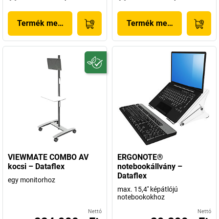
Termék megjelenítése
Termék megjelenítése
VIEWMATE COMBO AV
ERGONOTE®
kocsi – Dataflex
notebookállvány –
Dataflex
egy monitorhoz
max. 15,4'' képátlójú
notebookokhoz
Nettó
Nettó