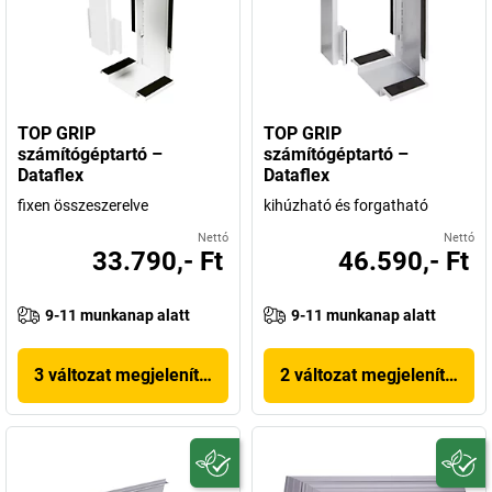
TOP GRIP
TOP GRIP
számítógéptartó –
számítógéptartó –
Dataflex
Dataflex
fixen összeszerelve
kihúzható és forgatható
Nettó
Nettó
33.790,- Ft
46.590,- Ft
9-11 munkanap alatt
9-11 munkanap alatt
3 változat megjelenítése
2 változat megjelenítése