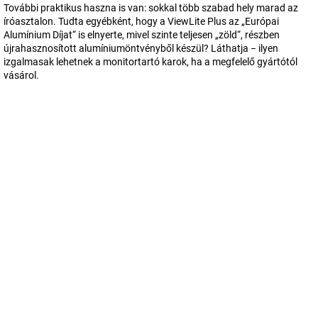
További praktikus haszna is van: sokkal több szabad hely marad az
íróasztalon. Tudta egyébként, hogy a ViewLite Plus az „Európai
Alumínium Díjat“ is elnyerte, mivel szinte teljesen „zöld“, részben
újrahasznosított alumíniumöntvényből készül? Láthatja − ilyen
izgalmasak lehetnek a monitortartó karok, ha a megfelelő gyártótól
vásárol.