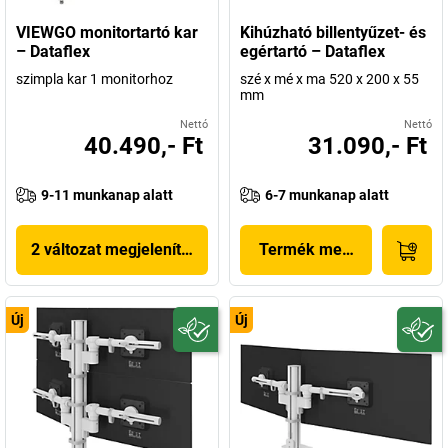
VIEWGO monitortartó kar
Kihúzható billentyűzet- és
– Dataflex
egértartó – Dataflex
szimpla kar 1 monitorhoz
szé x mé x ma 520 x 200 x 55
mm
Nettó
Nettó
40.490,- Ft
31.090,- Ft
9-11 munkanap alatt
6-7 munkanap alatt
2 változat megjelenítése
Termék megjelenítése
Új
Új