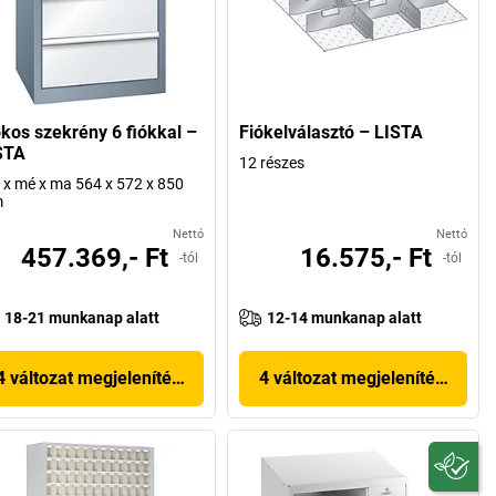
ókos szekrény 6 fiókkal –
Fiókelválasztó – LISTA
STA
12 részes
 x mé x ma 564 x 572 x 850
m
Nettó
Nettó
457.369,- Ft
16.575,- Ft
-tól
-tól
18-21 munkanap alatt
12-14 munkanap alatt
4 változat megjelenítése
4 változat megjelenítése