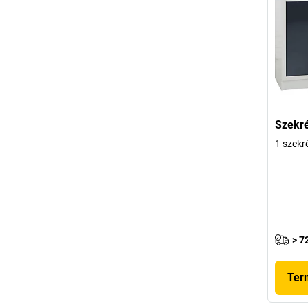
Szekr
1 szekré
> 7
Ter