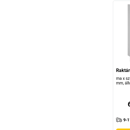
Raktá
ma x sz
mm, ál
9-1