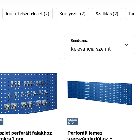
ékonyságnak és struktúrált munkavégzésnek.
Irodai felszerelések (2)
Környezet (2)
Szállítás (2)
Tartoz
Rendezés:
Relevancia szerint
szlet perforált falakhoz –
Perforált lemez
rokraft pro
szerszámtartóhoz –