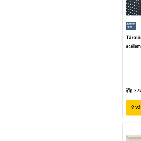
Tároló
acéllem
> 7
2 vá