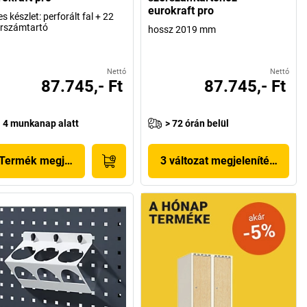
eurokraft pro
jes készlet: perforált fal + 22
rszámtartó
hossz 2019 mm
Nettó
Nettó
87.745,- Ft
87.745,- Ft
4 munkanap alatt
> 72 órán belül
Termék megjelenítése
3 változat megjelenítése