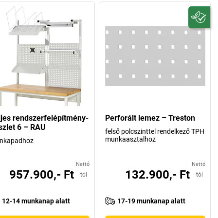
ljes rendszerfelépítmény-
Perforált lemez – Treston
szlet 6 – RAU
felső polcszinttel rendelkező TPH
munkaasztalhoz
nkapadhoz
Nettó
Nettó
957.900,- Ft
132.900,- Ft
-tól
-tól
12-14 munkanap alatt
17-19 munkanap alatt