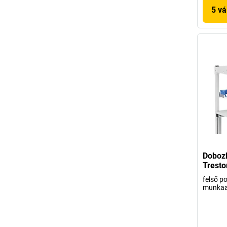
5 vá
Dobozb
Tresto
felső p
munkaa