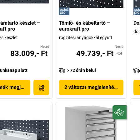
ámtartó készlet –
Tömlő- és kábeltartó –
Do
aft pro
eurokraft pro
do
es készlet
rögzítési anyagokkal együtt
Nettó
Nettó
83.009,- Ft
49.739,- Ft
-tól
unkanap alatt
> 72 órán belül
mék megjelenítése
2 változat megjelenítése