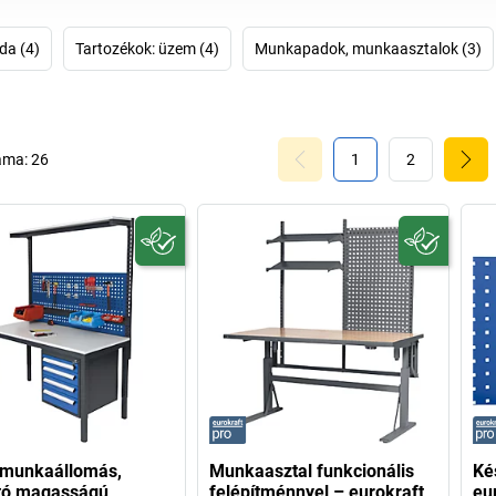
hat
da (4)
Tartozékok: üzem (4)
Munkapadok, munkaasztalok (3)
áma:
26
1
2
 munkaállomás,
Munkaasztal funkcionális
Ké
ató magasságú
felépítménnyel – eurokraft
eu