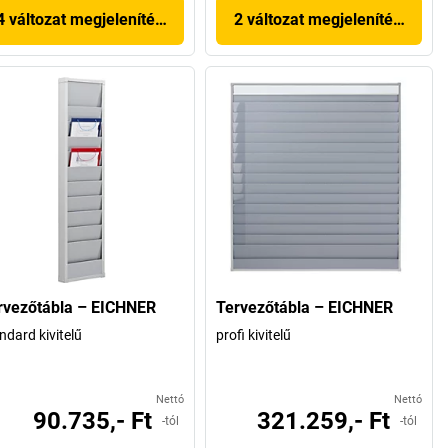
4 változat megjelenítése
2 változat megjelenítése
rvezőtábla – EICHNER
Tervezőtábla – EICHNER
ndard kivitelű
profi kivitelű
Nettó
Nettó
90.735,- Ft
321.259,- Ft
-tól
-tól