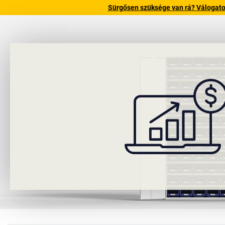
Sürgősen szüksége van rá? Válogatott