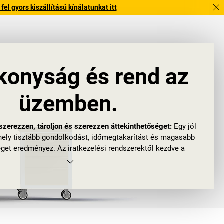
l gyors kiszállítású kínálatunkat itt
konyság és rend az
üzemben.
zerezzen, tároljon és szerezzen áttekinthetőséget:
Egy jól
ely tisztább gondolkodást, időmegtakarítást és magasabb
get eredményez. Az iratkezelési rendszerektől kezdve a
kig, okos megoldásaink segítenek mindent a helyére tenni,
tosítják, hogy minden megtalálja a maga helyét.
endezéseink lehetővé teszik a zökkenőmentes és hatékony
hozzájárulva a LEAN-módszerek sikeres alkalmazásához
vállalatánál.
osolja a szervezési problémákat, és helyet ad a nagyobb