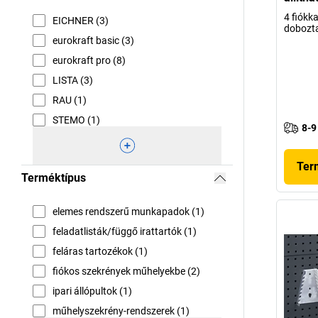
4 fiókka
EICHNER (3)
dobozta
eurokraft basic (3)
eurokraft pro (8)
LISTA (3)
RAU (1)
STEMO (1)
8-9
Ter
Terméktípus
elemes rendszerű munkapadok (1)
feladatlisták/függő irattartók (1)
feláras tartozékok (1)
fiókos szekrények műhelyekbe (2)
ipari állópultok (1)
műhelyszekrény-rendszerek (1)