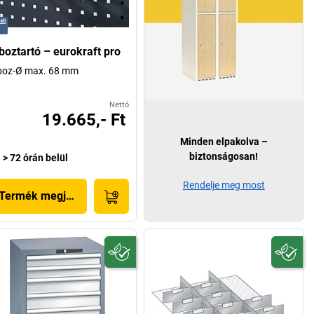
boztartó – eurokraft pro
boz-Ø max. 68 mm
Nettó
19.665,- Ft
Minden elpakolva –
biztonságosan!
> 72 órán belül
Rendelje meg most
Termék megjelenítése