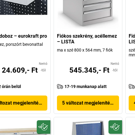
doboz – eurokraft pro
Fiókos szekrény, acéllemez
Fi
– LISTA
LI
ez, porszórt bevonattal
ma x szé 800 x 564 mm, 7 fiók
szé
m
Nettó
Nettó
24.609,- Ft
545.345,- Ft
-tól
-tól
2 órán belül
17-19 munkanap alatt
ltozat megjelenítése
5 változat megjelenítése