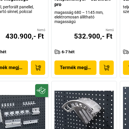
pro
l, perforált panellel,
tel
rtó sínnel, polccal
sze
magasság 680 – 1145 mm,
elektromosan állítható
magasságú
Nettó
Nettó
430.900,- Ft
532.900,- Ft
 hét
6-7 hét
mék megjelenítése
Termék megjelenítése