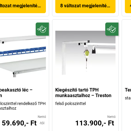
ltozat megjelenítése
8 változat megjelenítése
eakasztó léc –
Kiegészítő tartó TPH
Te
n
munkaasztalhoz – Treston
sta
olcszinttel rendelkező TPH
felső polcszinttel
sztalhoz
Nettó
Nettó
59.690,- Ft
113.900,- Ft
-tól