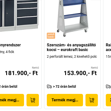
ényrendszer
Szerszám- és anyagszállító
Ra
kocsi – eurokraft basic
ac
ny, 4 fiók
2 perforált lemez, 2 kivehető polc
154
Nettó
Nettó
181.900,- Ft
153.900,- Ft
2 órán belül
> 72 órán belül
mék megjelenítése
Termék megjelenítése