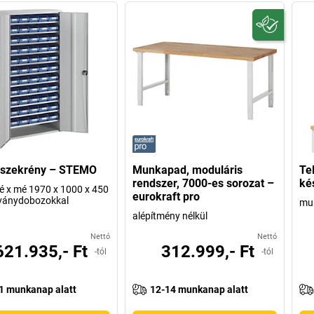
rszekrény – STEMO
Munkapad, moduláris
Te
rendszer, 7000-es sorozat –
ké
é x mé 1970 x 1000 x 450
eurokraft pro
lványdobozokkal
mu
alépítmény nélkül
Nettó
Nettó
621.935,- Ft
312.999,- Ft
-tól
-tól
1 munkanap alatt
12-14 munkanap alatt