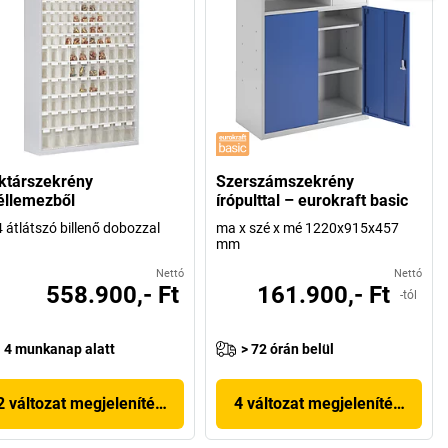
ktárszekrény
Szerszámszekrény
éllemezből
írópulttal – eurokraft basic
 átlátszó billenő dobozzal
ma x szé x mé 1220x915x457
mm
Nettó
Nettó
558.900,- Ft
161.900,- Ft
-tól
4 munkanap alatt
> 72 órán belül
2 változat megjelenítése
4 változat megjelenítése