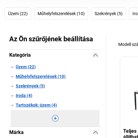
Üzem (22)
Műhelyfelszerelések (10)
Szekrények (5)
Iro
Az Ön szűrőjének beállítása
Modell sz
Kategória
Üzem (22)
Műhelyfelszerelések (10)
Szekrények (5)
Iroda (4)
Tartozékok: üzem (4)
Teljes
Márka
állíth