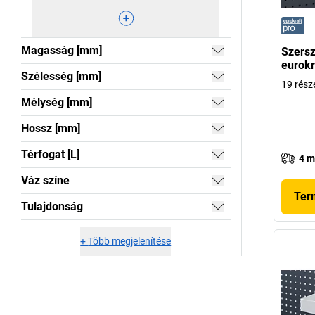
Magasság [mm]
Szersz
eurokr
Szélesség [mm]
19 rész
Mélység [mm]
Hossz [mm]
Térfogat [L]
4 m
Váz színe
Ter
Tulajdonság
+
Több megjelenítése