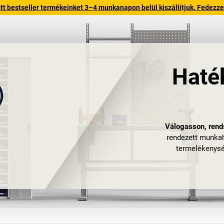
 bestseller termékeinket 3–4 munkanapon belül kiszállítjuk. Fedezze fe
Haté
Válogasson, rends
rendezett munkah
termelékenysé
szerszámos kocsi
és biz
Munkaállomás-ber
munkavégzést, 
Ez gyorsan orv