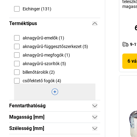
teleszkó
magas
Eichinger (131)
Terméktípus
aknagyűrű-emelők (1)
9-1
aknagyűrű-függesztőszerkezet (5)
aknagyűrű-megfogók (1)
6 vá
aknagyűrű-szorítók (5)
billenőtárolók (2)
csőfektető fogók (4)
Fenntarthatóság
Magasság [mm]
Szélesség [mm]