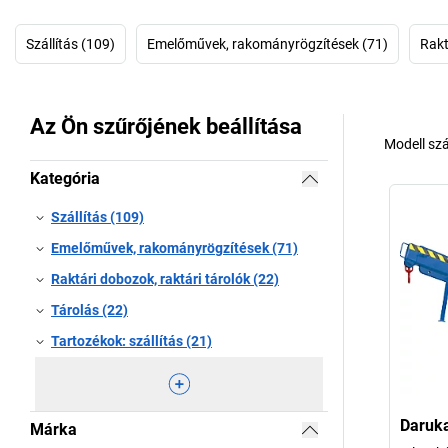
Szállítás (109)
Emelőművek, rakományrögzítések (71)
Rakt
Az Ön szűrőjének beállítása
Modell sz
Kategória
Szállítás (109)
Emelőművek, rakományrögzítések (71)
Raktári dobozok, raktári tárolók (22)
Tárolás (22)
Tartozékok: szállítás (21)
Daruka
Márka