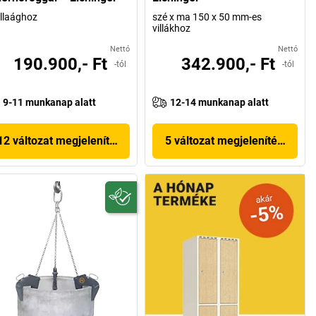
illaághoz
szé x ma 150 x 50 mm-es
villákhoz
Nettó
Nettó
190.900,- Ft
342.900,- Ft
-tól
-tól
9-11 munkanap alatt
12-14 munkanap alatt
12 változat megjelenítése
5 változat megjelenítése