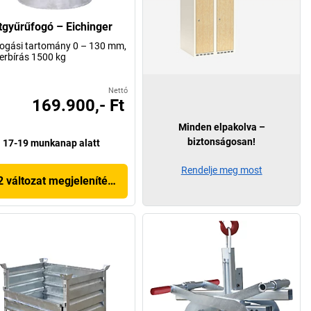
tgyűrűfogó – Eichinger
ogási tartomány 0 – 130 mm,
erbírás 1500 kg
Nettó
169.900,- Ft
Minden elpakolva –
biztonságosan!
17-19 munkanap alatt
Rendelje meg most
2 változat megjelenítése