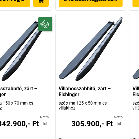
osszabbító, zárt –
Villahosszabbító, zárt –
Vil
ger
Eichinger
Ei
a 150 x 70 mm-es
szé x ma 125 x 50 mm-es
szé
z
villákhoz
vil
Nettó
Nettó
342.900,- Ft
305.900,- Ft
-tól
-tól