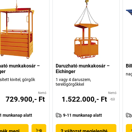
ható munkakosár –
Daruzható munkakosár –
Bil
ger
Eichinger
nag
tett kivitel, görgők
1 vagy 4 daruszem,
terelőgörgőkkel
Nettó
Nettó
729.900,- Ft
1.522.000,- Ft
-tól
1 munkanap alatt
9-11 munkanap alatt
mék megjelenítése
2 változat megjelenítése