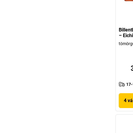
Billen
– Eich
tömörg
17-
4 vá