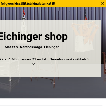
l gyors kiszállítású kínálatunkat itt
Eichinger shop
Masszív. Narancssárga. Eichinger.
kála. A Mühlhausen (Oberpfalz, Németország) székhelyű
 GmbH vállalatnál korábban sem volt ez másként. A vállalat
utartozékok, fogók, egymásra rakható keretek és raklapok,
ési tartozékok, építkezésekre környezetvédelmi kellékek és
kocsik széles választékát kínálja. Mindig az első helyen:
nőség. Az Eichinger termékcsalád masszív acélból komoly
észül, és természetesen a márkára jellemző narancssárga
ató. Emellett a termékek nemcsak a DIN ISO 9001:2015
tási rendszer előírásainak felelnek meg, hanem minden