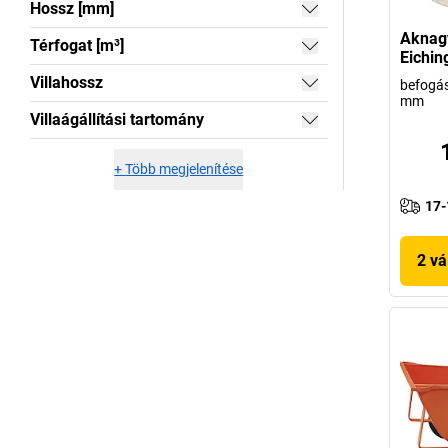
Hossz [mm]
Aknagy
Térfogat [m³]
Eichin
Villahossz
befogás
mm
Villaágállítási tartomány
+
Több megjelenítése
17-
2 vá