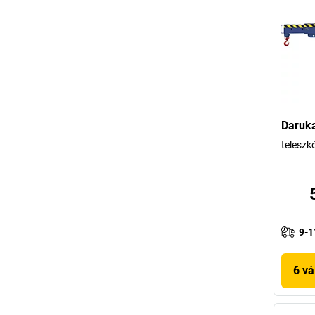
Daruka
teleszk
9-1
6 vá