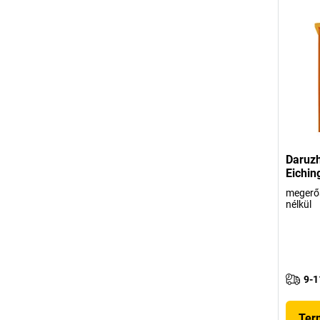
Daruz
Eichin
megerősí
nélkül
9-1
Ter