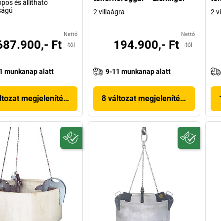
pos és állítható
ságú
2 villaágra
2 v
Nettó
Nettó
687.900,- Ft
194.900,- Ft
-tól
-tól
1 munkanap alatt
9-11 munkanap alatt
ltozat megjelenítése
8 változat megjelenítése