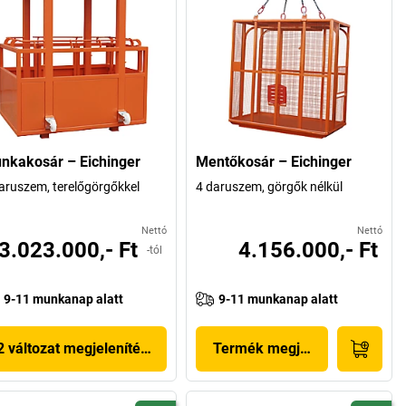
nkakosár – Eichinger
Mentőkosár – Eichinger
aruszem, terelőgörgőkkel
4 daruszem, görgők nélkül
Nettó
Nettó
3.023.000,- Ft
4.156.000,- Ft
-tól
9-11 munkanap alatt
9-11 munkanap alatt
2 változat megjelenítése
Termék megjelenítése