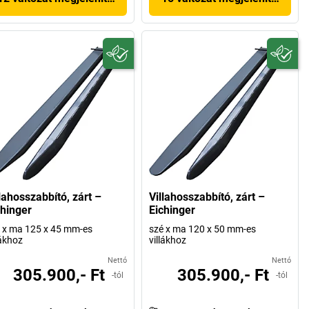
lahosszabbító, zárt –
Villahosszabbító, zárt –
chinger
Eichinger
 x ma 125 x 45 mm-es
szé x ma 120 x 50 mm-es
lákhoz
villákhoz
Nettó
Nettó
305.900,- Ft
305.900,- Ft
-tól
-tól