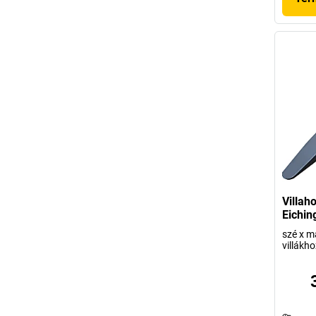
Villah
Eichin
szé x m
villákho