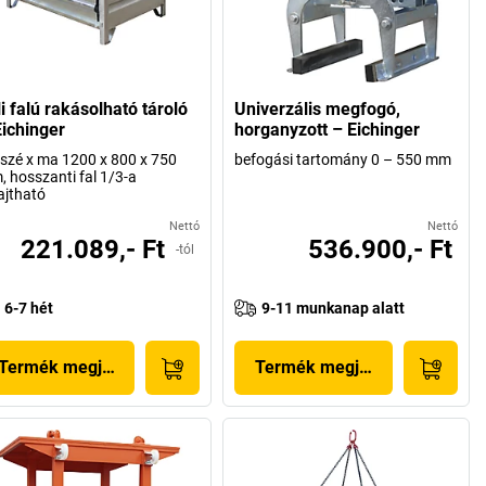
i falú rakásolható tároló
Univerzális megfogó,
Eichinger
horganyzott – Eichinger
 szé x ma 1200 x 800 x 750
befogási tartomány 0 – 550 mm
 hosszanti fal 1/3-a
ajtható
Nettó
Nettó
221.089,- Ft
536.900,- Ft
-tól
6-7 hét
9-11 munkanap alatt
Termék megjelenítése
Termék megjelenítése