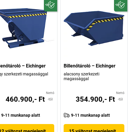
lenőtároló – Eichinger
Billenőtároló – Eichinger
y szerkezeti magassággal
alacsony szerkezeti
magassággal
Nettó
Nettó
460.900,- Ft
354.900,- Ft
-tól
-tól
9-11 munkanap alatt
9-11 munkanap alatt
12 változat megjelenítése
15 változat megjelenítése