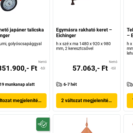
thető japáner talicska
Egymásra rakható keret –
Tel
inger
Eichinger
– 
umi, golyóscsapággyal
h x szé x ma 1480 x 920 x 980
h x
mm, 2 keresztcsővel
mm,
leh
Nettó
Nettó
351.900,- Ft
57.063,- Ft
-tól
-tól
19 munkanap alatt
6-7 hét
ltozat megjelenítése
2 változat megjelenítése