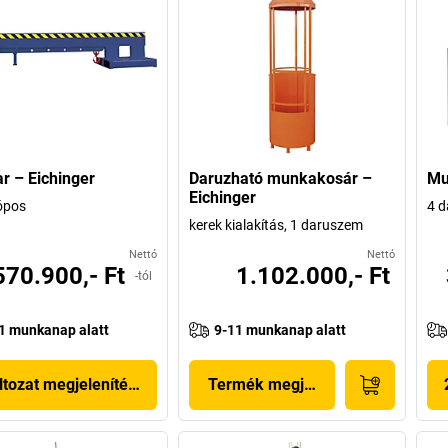
r – Eichinger
Daruzható munkakosár –
Mu
Eichinger
ópos
4 d
kerek kialakítás, 1 daruszem
Nettó
Nettó
570.900,- Ft
1.102.000,- Ft
-tól
1 munkanap alatt
9-11 munkanap alatt
ltozat megjelenítése
Termék megjelenítése