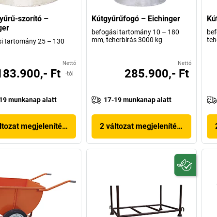
űrű-szorító –
Kútgyűrűfogó – Eichinger
Kú
ger
befogási tartomány 10 – 180
bef
mm, teherbírás 3000 kg
teh
i tartomány 25 – 130
Nettó
Nettó
183.900,- Ft
285.900,- Ft
-tól
19 munkanap alatt
17-19 munkanap alatt
ltozat megjelenítése
2 változat megjelenítése