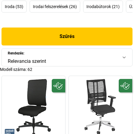
irodában, magában foglalja az otthoni irodát is. Megmutatjuk,
Iroda (53)
Irodai felszerelések (26)
Irodabútorok (21)
Üz
hogyan támogathatja termékeinkkel az alkalmazottak egészségét
és elégedettségét, mindezt természetesen a már jól megszokott
kaiserkraft
minőségben.
Szűrés
Rendezés:
Relevancia szerint
Modell száma:
62