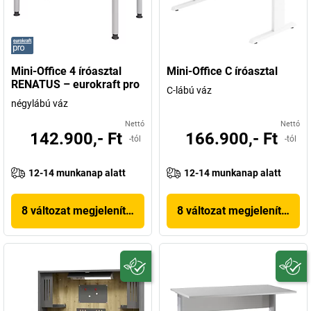
Mini-Office 4 íróasztal
Mini-Office C íróasztal
RENATUS – eurokraft pro
C-lábú váz
négylábú váz
Nettó
Nettó
142.900,- Ft
166.900,- Ft
-tól
-tól
12-14 munkanap alatt
12-14 munkanap alatt
8 változat megjelenítése
8 változat megjelenítése