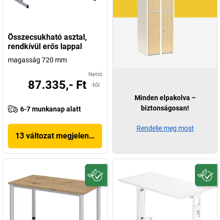
Összecsukható asztal,
rendkívül erős lappal
magasság 720 mm
Nettó
87.335,- Ft
-tól
Minden elpakolva –
biztonságosan!
6-7 munkanap alatt
Rendelje meg most
13 változat megjelenítése