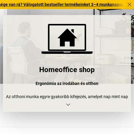
á? Válogatott bestseller termékeinket 3–4 munkanapon belül kiszállítju
Homeoffice shop
Ergonómia az irodában és otthon
Az otthoni munka egyre gyakoribb kifejezés, amelyet nap mint nap
hallhatunk. Egyelőre kevesen tudják csak, de az otthoni munkával
(home office) nem csak a munkavállaló, hanem a munkáltató is
nyerhet. Tudományos tanulmányok támasztják alá, hogy az
otthoni munka növeli a munkavállalók elégedettségét.
Az alkalmazottak ergonómiai felszerelése nem ér véget az