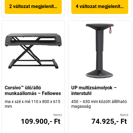
2 változat megjelenítése
4 változat megjelenítése
Corsivo™ ülő/álló
UP multizsámolyok –
munkaállomás – Fellowes
interstuhl
ma x szé x mé 110 x 800 x 615
450 – 630 mm között állítható
mm
magasság
Nettó
Nettó
109.900,- Ft
74.925,- Ft