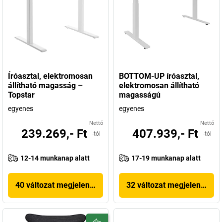
Íróasztal, elektromosan
BOTTOM-UP íróasztal,
állítható magasság –
elektromosan állítható
Topstar
magasságú
egyenes
egyenes
Nettó
Nettó
239.269,- Ft
407.939,- Ft
-tól
-tól
12-14 munkanap alatt
17-19 munkanap alatt
40 változat megjelenítése
32 változat megjelenítése