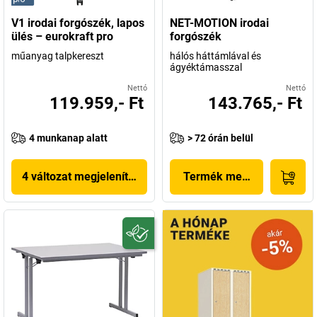
V1 irodai forgószék, lapos
NET-MOTION irodai
ülés – eurokraft pro
forgószék
műanyag talpkereszt
hálós háttámlával és
ágyéktámasszal
Nettó
Nettó
119.959,- Ft
143.765,- Ft
4 munkanap alatt
> 72 órán belül
4 változat megjelenítése
Termék megjelenítése