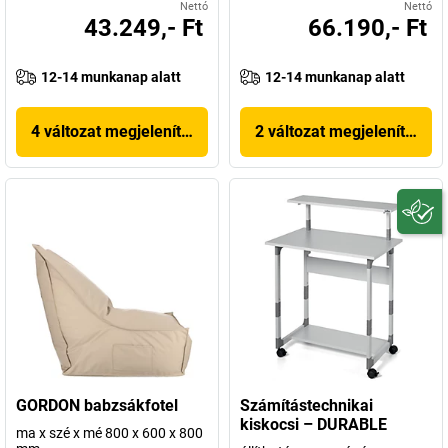
Nettó
Nettó
43.249,- Ft
66.190,- Ft
12-14 munkanap alatt
12-14 munkanap alatt
4 változat megjelenítése
2 változat megjelenítése
GORDON babzsákfotel
Számítástechnikai
kiskocsi – DURABLE
ma x szé x mé 800 x 600 x 800