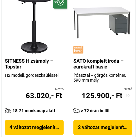
SITNESS H zsámoly –
SATO komplett iroda –
Topstar
eurokraft basic
H2 modell, gördeszkaüléssel
íróasztal + görgős konténer,
590 mm mély
Nettó
Nettó
63.020,- Ft
125.900,- Ft
-tól
18-21 munkanap alatt
> 72 órán belül
4 változat megjelenítése
2 változat megjelenítése