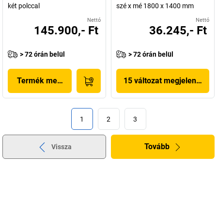
két polccal
szé x mé 1800 x 1400 mm
Nettó
Nettó
145.900,- Ft
36.245,- Ft
> 72 órán belül
> 72 órán belül
Termék megjelenítése
15 változat megjelenítése
1
2
3
Tovább
Vissza