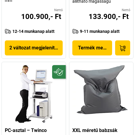
mm
állítható magasságú
Nettó
Nettó
100.900,- Ft
133.900,- Ft
12-14 munkanap alatt
9-11 munkanap alatt
2 változat megjelenítése
Termék megjelenítése
PC-asztal – Twinco
XXL méretű babzsák