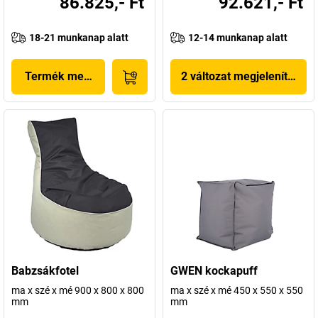
86.825,- Ft
92.621,- Ft
18-21 munkanap alatt
12-14 munkanap alatt
Termék megjelenítése
2 változat megjelenítése
Babzsákfotel
GWEN kockapuff
ma x szé x mé 900 x 800 x 800
ma x szé x mé 450 x 550 x 550
mm
mm