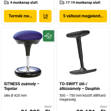
4 munkanap alatt
17-19 munkanap alatt
Termék megjelenítése
5 változat megjelenítése
SITNESS zsámoly –
TO-SWIFT ülő-/
Topstar
állózsámoly – Dauphin
ülés Ø 420 mm
500 – 750 mm között állítható
magasság
Nettó
Nettó