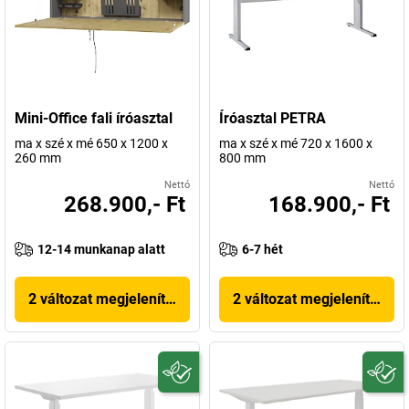
Mini-Office fali íróasztal
Íróasztal PETRA
ma x szé x mé 650 x 1200 x
ma x szé x mé 720 x 1600 x
260 mm
800 mm
Nettó
Nettó
268.900,- Ft
168.900,- Ft
12-14 munkanap alatt
6-7 hét
2 változat megjelenítése
2 változat megjelenítése