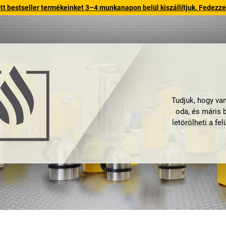
 bestseller termékeinket 3–4 munkanapon belül kiszállítjuk. Fedezze fe
Tudjuk, hogy van
oda, és máris b
letörölheti a fe
veszélyes anyag. 
kifejlesztett t
folyadékoka
má
Egyik helyen gyor
agresszív és k
vállalatok mind
kisebb alkatré