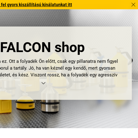
l gyors kiszállítású kínálatunkat itt
FALCON shop
 ez. Ott a folyadék Ön előtt, csak egy pillanatra nem figyel
orul a tartály. Jó, ha van kéznél egy kendő, mert gyorsan
lületet, és kész. Viszont rossz, ha a folyadék egy agresszív
Ezért a mindennapi munka során biztonságos és speciálisan
ermékekre és megoldásokra van szükség, hogy a veszélyes
t mindig ellenőrzés alatt lehessen tartani. A FALCON
rkatermékei pedig pontosan ezért felelősek.
s áttöltés és adagolás, másik helyen lefejtés és tárolás. Az
önnyen gyúlékony közegek kezelése és szállítása az ipari
ennapi munkájának része. Például amikor készülékeket és
szeket kell tisztítani. Ez a feladat a munkavállaló teljes