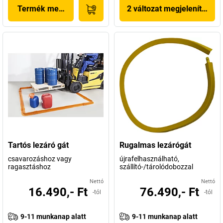
Termék megjelenítése
2 változat megjelenítése
Tartós lezáró gát
Rugalmas lezárógát
csavarozáshoz vagy
újrafelhasználható,
ragasztáshoz
szállító-/tárolódobozzal
Nettó
Nettó
16.490,- Ft
76.490,- Ft
-tól
-tól
9-11 munkanap alatt
9-11 munkanap alatt