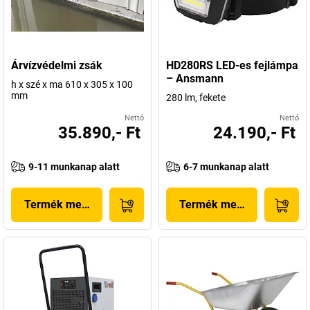
Árvízvédelmi zsák
HD280RS LED-es fejlámpa
– Ansmann
h x szé x ma 610 x 305 x 100
mm
280 lm, fekete
Nettó
Nettó
35.890,- Ft
24.190,- Ft
9-11 munkanap alatt
6-7 munkanap alatt
Termék megjelenítése
Termék megjelenítése