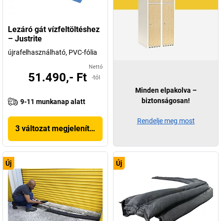
Lezáró gát vízfeltöltéshez
– Justrite
újrafelhasználható, PVC-fólia
Nettó
51.490,- Ft
-tól
Minden elpakolva –
biztonságosan!
9-11 munkanap alatt
Rendelje meg most
3 változat megjelenítése
Új
Új