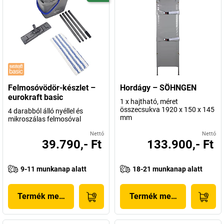
Felmosóvödör-készlet –
Hordágy – SÖHNGEN
eurokraft basic
1 x hajtható, méret
összecsukva 1920 x 150 x 145
4 darabból álló nyéllel és
mm
mikroszálas felmosóval
Nettó
Nettó
39.790,- Ft
133.900,- Ft
9-11 munkanap alatt
18-21 munkanap alatt
Termék megjelenítése
Termék megjelenítése