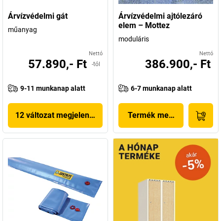
Árvízvédelmi gát
Árvízvédelmi ajtólezáró
elem – Mottez
műanyag
moduláris
Nettó
Nettó
57.890,- Ft
386.900,- Ft
-tól
9-11 munkanap alatt
6-7 munkanap alatt
12 változat megjelenítése
Termék megjelenítése