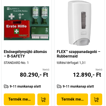
Elsősegélynyújtó állomás
FLEX™ szappanadagoló –
– B-SAFETY
Rubbermaid
STANDARD No. 1
töltési térfogat 1,3 l
Nettó
Nettó
80.290,- Ft
12.890,- Ft
9-11 munkanap alatt
9-11 munkanap alatt
Termék megjelenítése
Termék megjelenítése