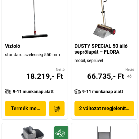
Víztoló
DUSTY SPECIAL 50 álló
seprőlapát – FLORA
standard, szélesség 550 mm
mobil, seprűvel
Nettó
Nettó
18.219,- Ft
66.735,- Ft
-tól
9-11 munkanap alatt
9-11 munkanap alatt
Termék megjelenítése
2 változat megjelenítése