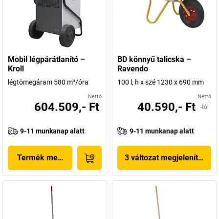
Mobil légpárátlanító –
BD könnyű talicska –
Kroll
Ravendo
légtömegáram 580 m³/óra
100 l, h x szé 1230 x 690 mm
Nettó
Nettó
604.509,- Ft
40.590,- Ft
-tól
9-11 munkanap alatt
9-11 munkanap alatt
Termék megjelenítése
3 változat megjelenítése