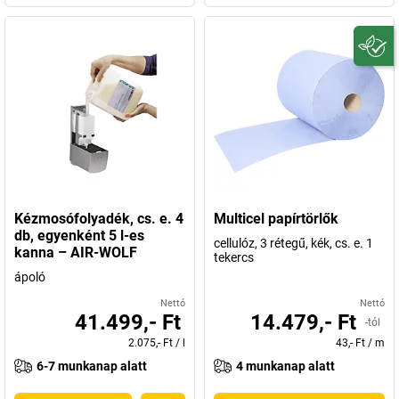
Kézmosófolyadék, cs. e. 4
Multicel papírtörlők
db, egyenként 5 l-es
cellulóz, 3 rétegű, kék, cs. e. 1
kanna – AIR-WOLF
tekercs
ápoló
Nettó
Nettó
41.499,- Ft
14.479,- Ft
-tól
2.075,- Ft
/
l
43,- Ft
/
m
6-7 munkanap alatt
4 munkanap alatt