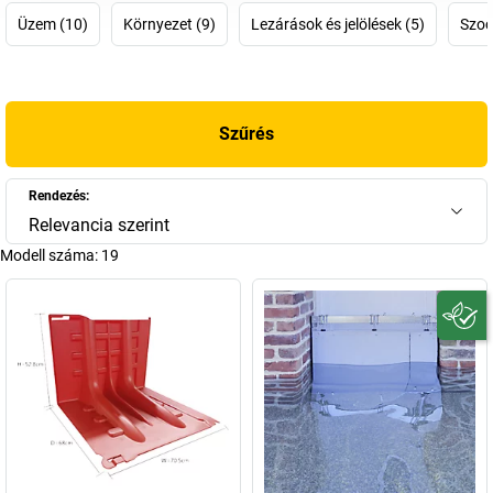
Üzem (10)
Környezet (9)
Lezárások és jelölések (5)
Szoci
Szűrés
Rendezés:
Relevancia szerint
Modell száma:
19