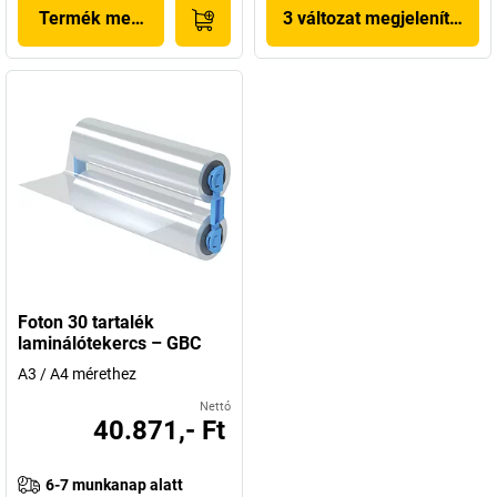
Termék megjelenítése
3 változat megjelenítése
Foton 30 tartalék
laminálótekercs – GBC
A3 / A4 mérethez
Nettó
40.871,- Ft
6-7 munkanap alatt