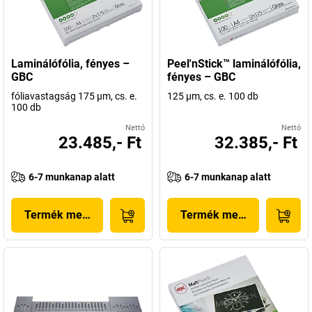
Laminálófólia, fényes –
Peel'nStick™ laminálófólia,
GBC
fényes – GBC
fóliavastagság 175 µm, cs. e.
125 µm, cs. e. 100 db
100 db
Nettó
Nettó
23.485,- Ft
32.385,- Ft
6-7 munkanap alatt
6-7 munkanap alatt
Termék megjelenítése
Termék megjelenítése