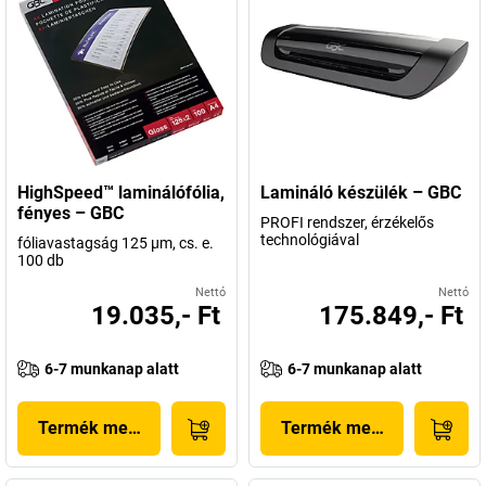
HighSpeed™ laminálófólia,
Lamináló készülék – GBC
fényes – GBC
PROFI rendszer, érzékelős
technológiával
fóliavastagság 125 µm, cs. e.
100 db
Nettó
Nettó
19.035,- Ft
175.849,- Ft
6-7 munkanap alatt
6-7 munkanap alatt
Termék megjelenítése
Termék megjelenítése