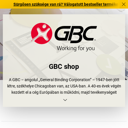
Sürgősen szüksége van rá? Válogatott bestseller termékeinket 3–4 munk
GBC shop
A GBC – angolul „General Binding Corporation” – 1947-ben jött
létre, székhelye Chicagoban van, az USA-ban. A 40-es évek végén
kezdett el a cég Európában is működni, majd tevékenységeit
tovább bővítette. Ma a GBC multinacionális vállalatként a
laminálás és összefűzés területének piacvezetője. 2005-ben a
GBC összeolvadt az ACCO Brands céggel, hogy a világ
legnagyobb gyártójaként alapozza meg jövőjét.