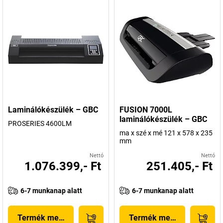
Laminálókészülék – GBC
FUSION 7000L
laminálókészülék – GBC
PROSERIES 4600LM
ma x szé x mé 121 x 578 x 235
mm
Nettó
Nettó
1.076.399,- Ft
251.405,- Ft
6-7 munkanap alatt
6-7 munkanap alatt
Termék megjelenítése
Termék megjelenítése