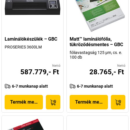
Laminálókészülék – GBC
Matt™ laminálófólia,
tükröződésmentes – GBC
PROSERIES 3600LM
fóliavastagság 125 µm, cs. e.
100 db
Nettó
Nettó
587.779,- Ft
28.765,- Ft
6-7 munkanap alatt
6-7 munkanap alatt
Termék megjelenítése
Termék megjelenítése