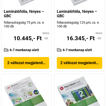
Laminálófólia, fényes –
Laminálófólia, fényes –
GBC
GBC
fóliavastagság 75 µm, cs. e.
fóliavastagság 125 µm, cs. e.
100 db
100 db
Nettó
Nettó
10.445,- Ft
16.345,- Ft
-tól
-tól
6-7 munkanap alatt
6-7 munkanap alatt
2 változat megjelenítése
2 változat megjelenítése