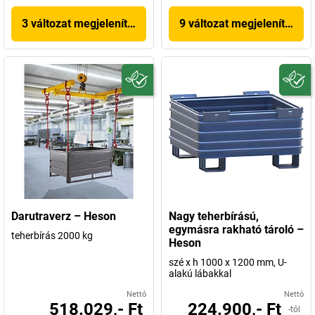
3 változat megjelenítése
9 változat megjelenítése
Darutraverz – Heson
Nagy teherbírású,
egymásra rakható tároló –
teherbírás 2000 kg
Heson
szé x h 1000 x 1200 mm, U-
alakú lábakkal
Nettó
Nettó
518.029,- Ft
224.900,- Ft
-tól