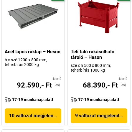
Acél lapos raklap – Heson
Teli falú rakásolható
tároló – Heson
h x szé 1200 x 800 mm,
teherbírás 2000 kg
szé x h 500 x 800 mm,
teherbírás 1000 kg
Nettó
Nettó
92.590,- Ft
68.390,- Ft
-tól
-tól
17-19 munkanap alatt
17-19 munkanap alatt
10 változat megjelenítése
9 változat megjelenítése