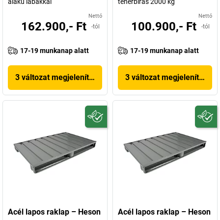
alakú lábakkal
teherbírás 2000 kg
Nettó
Nettó
162.900,- Ft
100.900,- Ft
-tól
-tól
17-19 munkanap alatt
17-19 munkanap alatt
3 változat megjelenítése
3 változat megjelenítése
Acél lapos raklap – Heson
Acél lapos raklap – Heson