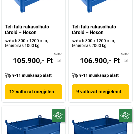
Teli falú rakásolható
Teli falú rakásolható
tároló – Heson
tároló – Heson
szé x h 800 x 1200 mm,
szé x h 800 x 1200 mm,
teherbírás 1000 kg
teherbírás 2000 kg
Nettó
Nettó
105.900,- Ft
106.900,- Ft
-tól
-tól
9-11 munkanap alatt
9-11 munkanap alatt
12 változat megjelenítése
9 változat megjelenítése