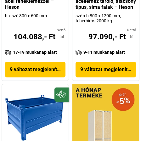
acél fenéklemezzel –
acéllemez tároló, alacsony
Heson
típus, sima falak – Heson
h x szé 800 x 600 mm
szé x h 800 x 1200 mm,
teherbírás 2000 kg
Nettó
Nettó
104.088,- Ft
97.090,- Ft
-tól
-tól
17-19 munkanap alatt
9-11 munkanap alatt
9 változat megjelenítése
9 változat megjelenítése