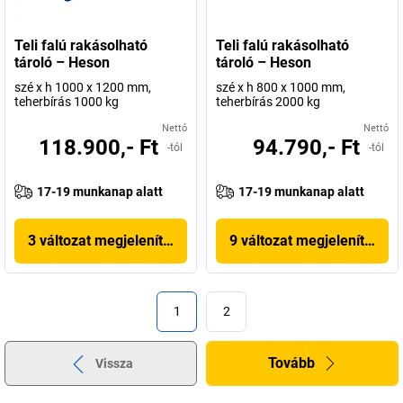
Teli falú rakásolható
Teli falú rakásolható
tároló – Heson
tároló – Heson
szé x h 1000 x 1200 mm,
szé x h 800 x 1000 mm,
teherbírás 1000 kg
teherbírás 2000 kg
Nettó
Nettó
118.900,- Ft
94.790,- Ft
-tól
-tól
17-19 munkanap alatt
17-19 munkanap alatt
3 változat megjelenítése
9 változat megjelenítése
1
2
Tovább
Vissza