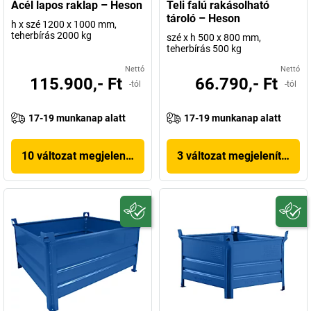
Acél lapos raklap – Heson
Teli falú rakásolható
tároló – Heson
h x szé 1200 x 1000 mm,
teherbírás 2000 kg
szé x h 500 x 800 mm,
teherbírás 500 kg
Nettó
Nettó
115.900,- Ft
66.790,- Ft
-tól
-tól
17-19 munkanap alatt
17-19 munkanap alatt
10 változat megjelenítése
3 változat megjelenítése