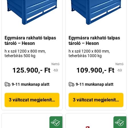
Egymásra rakható talpas
Egymásra rakható talpas
tároló – Heson
tároló – Heson
h x szé 1200 x 800 mm,
h x szé 1200 x 800 mm,
teherbírás 500 kg
teherbírás 1000 kg
Nettó
Nettó
125.900,- Ft
109.900,- Ft
-tól
-tól
9-11 munkanap alatt
9-11 munkanap alatt
3 változat megjelenítése
3 változat megjelenítése