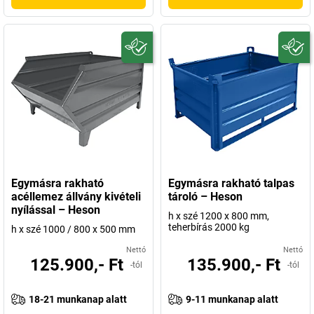
Egymásra rakható
Egymásra rakható talpas
acéllemez állvány kivételi
tároló – Heson
nyílással – Heson
h x szé 1200 x 800 mm,
teherbírás 2000 kg
h x szé 1000 / 800 x 500 mm
Nettó
Nettó
125.900,- Ft
135.900,- Ft
-tól
-tól
18-21 munkanap alatt
9-11 munkanap alatt