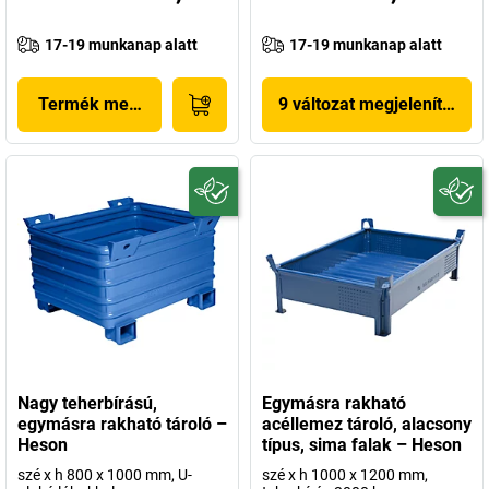
17-19 munkanap alatt
17-19 munkanap alatt
Termék megjelenítése
9 változat megjelenítése
Nagy teherbírású,
Egymásra rakható
egymásra rakható tároló –
acéllemez tároló, alacsony
Heson
típus, sima falak – Heson
szé x h 800 x 1000 mm, U-
szé x h 1000 x 1200 mm,