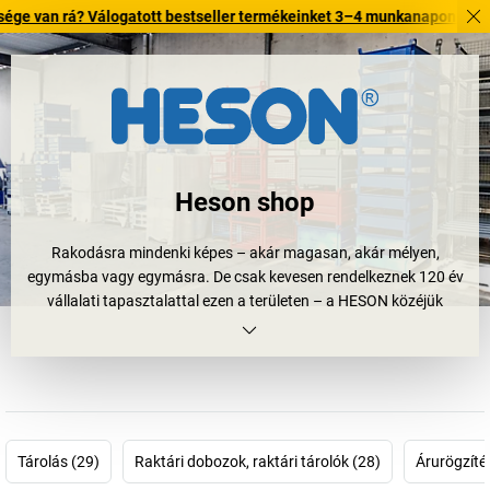
? Válogatott bestseller termékeinket 3–4 munkanapon belül kiszállítjuk
Heson shop
Rakodásra mindenki képes – akár magasan, akár mélyen,
egymásba vagy egymásra. De csak kevesen rendelkeznek 120 év
vállalati tapasztalattal ezen a területen – a HESON közéjük
tartozik. A nagy hagyománnyal rendelkező cég megbízható
partner mindenben, ami a professzionális rakodáshoz szükséges.
Fedezze fel például az acéllemezből készült
egymásra rakható
tárolókat
, melyek talpakkal rendelkeznek. Vagy a
nagy
teherbírású egymásra rakható tárolókat
u-alakú lábakkal. Vagy a
kivevő nyílással rendelkező, ill. alacsony szerkezeti magasságú
Tárolás (29)
Raktári dobozok, raktári tárolók (28)
Árurögzíté
tárolókat. És ne felejtkezzünk el a zárt falú tárolókról sem. HESON