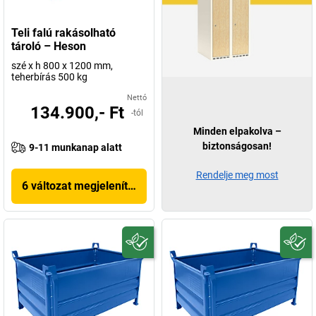
Teli falú rakásolható
tároló – Heson
szé x h 800 x 1200 mm,
teherbírás 500 kg
Nettó
134.900,- Ft
-tól
Minden elpakolva –
biztonságosan!
9-11 munkanap alatt
Rendelje meg most
6 változat megjelenítése