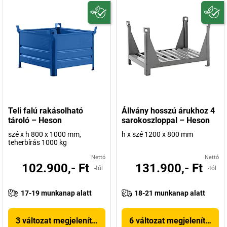
Teli falú rakásolható
Állvány hosszú árukhoz 4
tároló – Heson
sarokoszloppal – Heson
szé x h 800 x 1000 mm,
h x szé 1200 x 800 mm
teherbírás 1000 kg
Nettó
Nettó
102.900,- Ft
131.900,- Ft
-tól
-tól
17-19 munkanap alatt
18-21 munkanap alatt
3 változat megjelenítése
6 változat megjelenítése