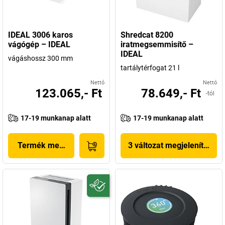
IDEAL 3006 karos
Shredcat 8200
vágógép – IDEAL
iratmegsemmisítő –
IDEAL
vágáshossz 300 mm
tartálytérfogat 21 l
Nettó
Nettó
123.065,- Ft
78.649,- Ft
-tól
17-19 munkanap alatt
17-19 munkanap alatt
Termék megjelenítése
3 változat megjelenítése