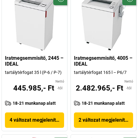
Iratmegsemmisítő, 2445 –
Iratmegsemmisítő, 4005 –
IDEAL
IDEAL
tartálytérfogat 35 l (P-6 / P-7)
tartálytérfogat 165 l – P6/7
Nettó
Nettó
445.985,- Ft
2.482.965,- Ft
-tól
-tól
18-21 munkanap alatt
18-21 munkanap alatt
4 változat megjelenítése
2 változat megjelenítése