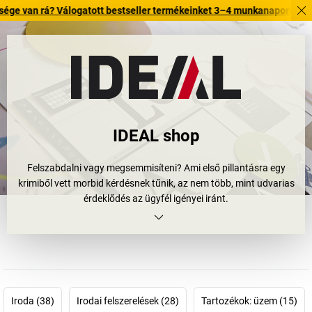
á? Válogatott bestseller termékeinket 3–4 munkanapon belül kiszállítju
IDEAL shop
Felszabdalni vagy megsemmisíteni? Ami első pillantásra egy
krimiből vett morbid kérdésnek tűnik, az nem több, mint udvarias
érdeklődés az ügyfél igényei iránt.
Mert az IDEAL mindkettőre képes: felszabdalja, vagy
megsemmisíti a kívánt dokumentumokat. Az
IDEAL
iratmegsemmisítőt
nagyfokú üzemi biztonság, funkcionalitás, jó
teljesítmény és hosszú élettartam jellemzi. A személyes adatairól
mindenkinek magának tanácsos gondoskodnia, ezért az IDEAL
business iratmegsemmisítők edzett acélból készült vágóhengerrel
Iroda (38)
Irodai felszerelések (28)
Tartozékok: üzem (15)
védik az Ön iratait. És ott gondoskodnak a diszkrécióról és az