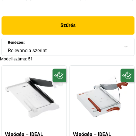
adatvédelemről ott, ahol bizalmas iratok a leggyakrabban
előfordulnak: az íróasztalnál. Kedveltek az
IDEAL vágógépek
is:
ahol gyorsan és pontosan kell papírt vágni, ott gyakran
Szűrés
találkozhatunk hengeres vágógépekkel, karos vágógépekkel és
kötegvágókkal. És ezek nem csak papírhoz használhatók. Ez
valószínűleg azért lehetséges, mert a vágókések a legjobb
Rendezés:
solingeni acélból készültek. Élesen vágják a fóliákat, terveket,
Relevancia szerint
fotókat és plakátokat, kartonokat, hullámpapírt, vékony
Modell száma:
51
lemezeket, gumiszőnyegeket, műanyag- és fémfóliákat.
Hogy sose legyen állott a levegő az irodában, 2015-től
újdonságként megtalálható a kínálatunkban az IDEAL légtisztító.
„Levegőmosónak” is nevezik, mert nemcsak tisztít, hanem párásít
is. Használata különösen ajánlott fűtéskor, hiszen annak
köszönhetően a belső terek levegője egész éven át friss és
egészséges marad.” Mi következik ebből? Egyszerűen IDEAL:
Akarom, elteszem, megveszem!
Vágógép – IDEAL
Vágógép – IDEAL