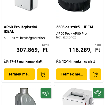
AP60 Pro légtisztító –
360°-os szűrő – IDEAL
IDEAL
AP60 Pro / AP80 Pro
légtisztítóhoz
50 – 70 m² helyiségmérethez
Nettó
Nettó
307.869,- Ft
116.289,- Ft
17-19 munkanap alatt
12-14 munkanap alatt
Termék megjelenítése
Termék megjelenítése