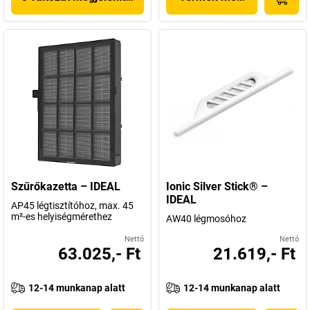
Szűrőkazetta – IDEAL
Ionic Silver Stick® –
IDEAL
AP45 légtisztítóhoz, max. 45
m²-es helyiségmérethez
AW40 légmosóhoz
Nettó
Nettó
63.025,- Ft
21.619,- Ft
12-14 munkanap alatt
12-14 munkanap alatt