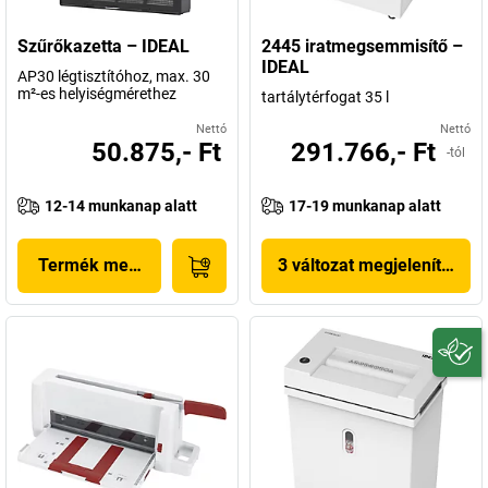
Szűrőkazetta – IDEAL
2445 iratmegsemmisítő –
IDEAL
AP30 légtisztítóhoz, max. 30
m²-es helyiségmérethez
tartálytérfogat 35 l
Nettó
Nettó
50.875,- Ft
291.766,- Ft
-tól
12-14 munkanap alatt
17-19 munkanap alatt
Termék megjelenítése
3 változat megjelenítése