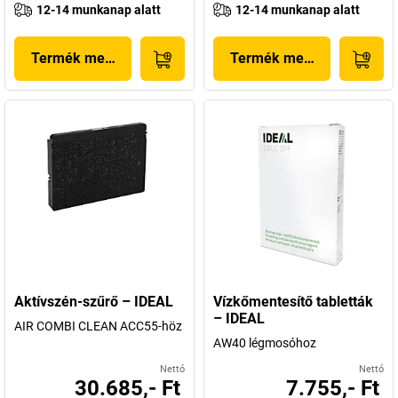
12-14 munkanap alatt
12-14 munkanap alatt
Termék megjelenítése
Termék megjelenítése
Aktívszén-szűrő – IDEAL
Vízkőmentesítő tabletták
– IDEAL
AIR COMBI CLEAN ACC55-höz
AW40 légmosóhoz
Nettó
Nettó
30.685,- Ft
7.755,- Ft