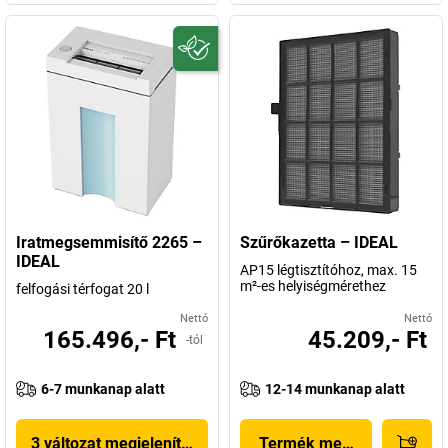
Iratmegsemmisítő 2265 –
Szűrőkazetta – IDEAL
IDEAL
AP15 légtisztítóhoz, max. 15
m²-es helyiségmérethez
felfogási térfogat 20 l
Nettó
Nettó
165.496,- Ft
45.209,- Ft
-tól
6-7 munkanap alatt
12-14 munkanap alatt
3 változat megjelenítése
Termék megjelenítése