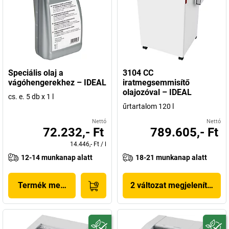
Speciális olaj a
3104 CC
vágóhengerekhez – IDEAL
iratmegsemmisítő
olajozóval – IDEAL
cs. e. 5 db x 1 l
űrtartalom 120 l
Nettó
Nettó
72.232,- Ft
789.605,- Ft
14.446,- Ft
/
l
12-14 munkanap alatt
18-21 munkanap alatt
Termék megjelenítése
2 változat megjelenítése