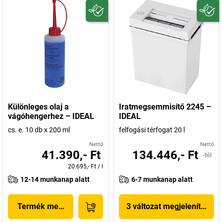
Különleges olaj a
Iratmegsemmisítő 2245 –
vágóhengerhez – IDEAL
IDEAL
cs. e. 10 db x 200 ml
felfogási térfogat 20 l
Nettó
Nettó
41.390,- Ft
134.446,- Ft
-tól
20.695,- Ft
/
l
12-14 munkanap alatt
6-7 munkanap alatt
Termék megjelenítése
3 változat megjelenítése