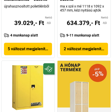
újrahasznosított polietilénből
ma x szé x mé 1118 x 1092 x
457 mm, kézi nyitású ajtók
Nettó
Nettó
39.029,- Ft
634.379,- Ft
-tól
-tól
4 munkanap alatt
9-11 munkanap alatt
5 változat megjelenítése
2 változat megjelenítése