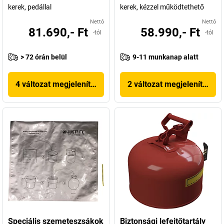
kerek, pedállal
kerek, kézzel működtethető
Nettó
Nettó
81.690,- Ft
58.990,- Ft
-tól
-tól
> 72 órán belül
9-11 munkanap alatt
4 változat megjelenítése
2 változat megjelenítése
Speciális szemeteszsákok
Biztonsági lefejtőtartály