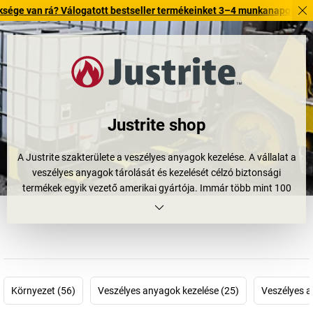
á? Válogatott bestseller termékeinket 3–4 munkanapon belül kiszállítju
Justrite shop
A Justrite szakterülete a veszélyes anyagok kezelése. A vállalat a
veszélyes anyagok tárolását és kezelését célzó biztonsági
termékek egyik vezető amerikai gyártója. Immár több mint 100
éve tisztelik meg bizalmukkal az ügyfelek az egyesült államokbeli
cég termékeit. A Justrite termékei abban támogatják a
vállalatokat, hogy a veszélyes anyagokkal történő munka során a
környezet és a munkatársak a lehető leghatékonyabb védelemben
részesüljenek: a biztonsági tárolók, a veszélyesanyag-tároló
szekrények, a felfogótálcák, a hulladéktárolók, a biztonsági
Környezet (56)
Veszélyes anyagok kezelése (25)
Veszélyes a
hamutartók és társaik megakadályozzák, hogy az éghető és a
vizekre veszélyes folyadékok szivárogjanak, és ezáltal