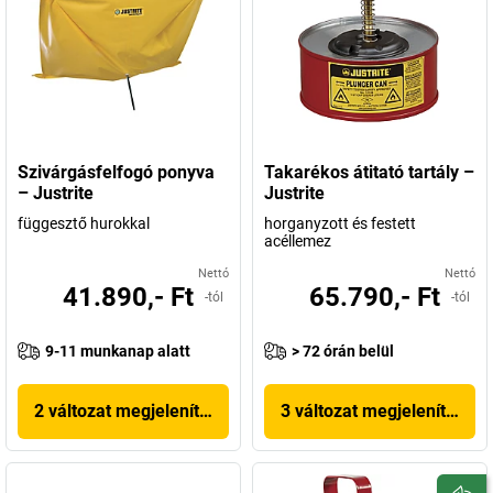
Szivárgásfelfogó ponyva
Takarékos átitató tartály –
– Justrite
Justrite
függesztő hurokkal
horganyzott és festett
acéllemez
Nettó
Nettó
41.890,- Ft
65.790,- Ft
-tól
-tól
9-11 munkanap alatt
> 72 órán belül
2 változat megjelenítése
3 változat megjelenítése