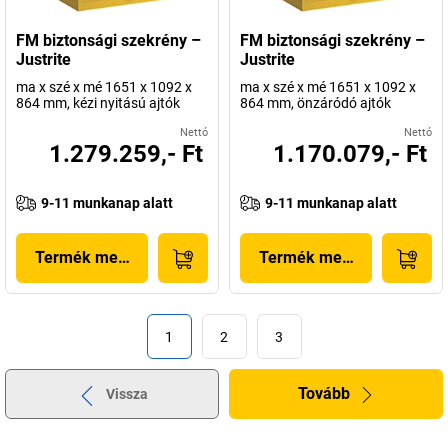
FM biztonsági szekrény –
FM biztonsági szekrény –
Justrite
Justrite
ma x szé x mé 1651 x 1092 x
ma x szé x mé 1651 x 1092 x
864 mm, kézi nyitású ajtók
864 mm, önzáródó ajtók
Nettó
Nettó
1.279.259,- Ft
1.170.079,- Ft
9-11 munkanap alatt
9-11 munkanap alatt
Termék megjelenítése
Termék megjelenítése
1
2
3
Tovább
Vissza