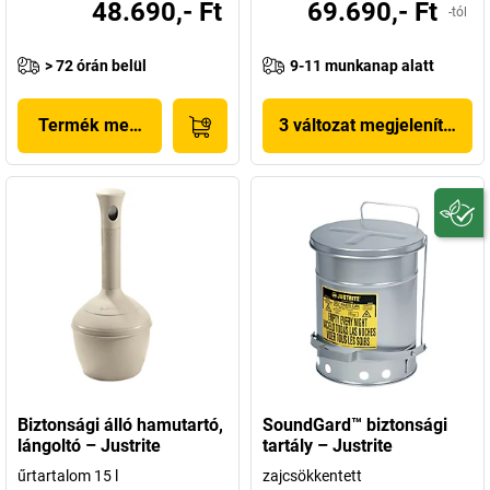
48.690,- Ft
69.690,- Ft
-tól
> 72 órán belül
9-11 munkanap alatt
Termék megjelenítése
3 változat megjelenítése
Biztonsági álló hamutartó,
SoundGard™ biztonsági
lángoltó – Justrite
tartály – Justrite
űrtartalom 15 l
zajcsökkentett