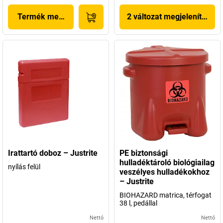
Termék megjelenítése
2 változat megjelenítése
Irattartó doboz – Justrite
PE biztonsági
hulladéktároló biológiailag
nyílás felül
veszélyes hulladékokhoz
– Justrite
BIOHAZARD matrica, térfogat
38 l, pedállal
Nettó
Nettó