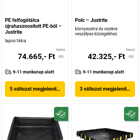
PE felfogótálca
Polc – Justrite
újrahasznosított PE-ből –
környezetre és vizekre
Justrite
veszélyes közegekhez
lapos tálca
Nettó
Nettó
74.665,- Ft
42.325,- Ft
-tól
-tól
9-11 munkanap alatt
9-11 munkanap alatt
5 változat megjelenítése
3 változat megjelenítése