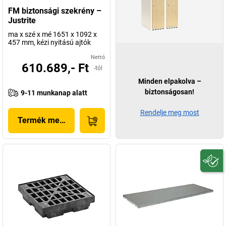
FM biztonsági szekrény –
Justrite
ma x szé x mé 1651 x 1092 x
457 mm, kézi nyitású ajtók
Nettó
610.689,- Ft
-tól
Minden elpakolva –
biztonságosan!
9-11 munkanap alatt
Rendelje meg most
Termék megjelenítése