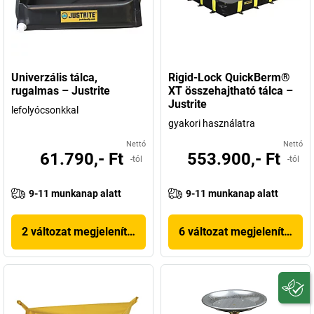
Univerzális tálca,
Rigid-Lock QuickBerm®
rugalmas – Justrite
XT összehajtható tálca –
Justrite
lefolyócsonkkal
gyakori használatra
Nettó
Nettó
61.790,- Ft
553.900,- Ft
-tól
-tól
9-11 munkanap alatt
9-11 munkanap alatt
2 változat megjelenítése
6 változat megjelenítése