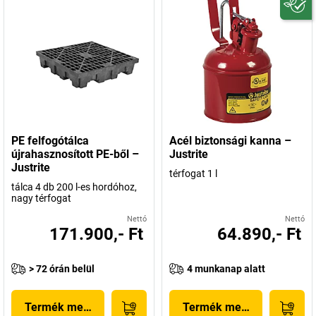
PE felfogótálca
Acél biztonsági kanna –
újrahasznosított PE-ből –
Justrite
Justrite
térfogat 1 l
tálca 4 db 200 l-es hordóhoz,
nagy térfogat
Nettó
Nettó
171.900,- Ft
64.890,- Ft
> 72 órán belül
4 munkanap alatt
Termék megjelenítése
Termék megjelenítése