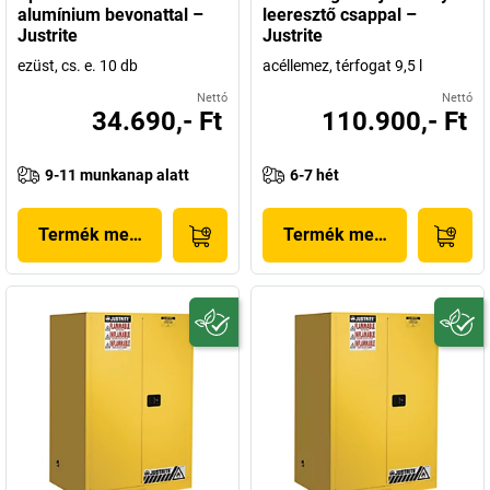
alumínium bevonattal –
leeresztő csappal –
Justrite
Justrite
ezüst, cs. e. 10 db
acéllemez, térfogat 9,5 l
Nettó
Nettó
34.690,- Ft
110.900,- Ft
9-11 munkanap alatt
6-7 hét
Termék megjelenítése
Termék megjelenítése