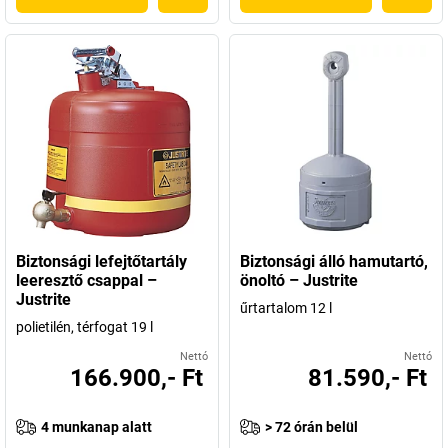
Biztonsági lefejtőtartály
Biztonsági álló hamutartó,
leeresztő csappal –
önoltó – Justrite
Justrite
űrtartalom 12 l
polietilén, térfogat 19 l
Nettó
Nettó
166.900,- Ft
81.590,- Ft
4 munkanap alatt
> 72 órán belül