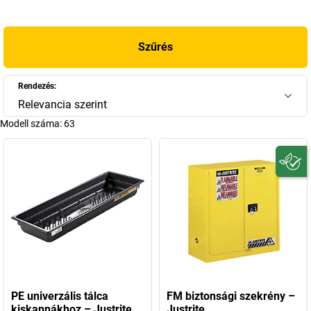
veszélyeztessék az embert és a környezetet.
Szűrés
Rendezés:
Relevancia szerint
Modell száma:
63
PE univerzális tálca
FM biztonsági szekrény –
kiskannákhoz – Justrite
Justrite