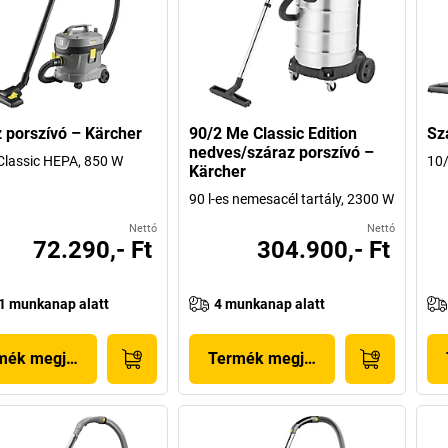
 porszívó – Kärcher
90/2 Me Classic Edition
Sz
nedves/száraz porszívó –
Classic HEPA, 850 W
10
Kärcher
90 l-es nemesacél tartály, 2300 W
Nettó
Nettó
72.290,- Ft
304.900,- Ft
1 munkanap alatt
4 munkanap alatt
mék megjelenítése
Termék megjelenítése