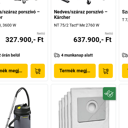
/száraz porszívó –
Nedves/száraz porszívó –
Sz
er
Kärcher
T 7
3, 3600 W
NT 75/2 Tact² Me 2760 W
Nettó
Nettó
327.900,- Ft
637.900,- Ft
2 órán belül
4 munkanap alatt
mék megjelenítése
Termék megjelenítése