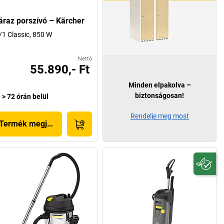
áraz porszívó – Kärcher
/1 Classic, 850 W
Nettó
55.890,- Ft
Minden elpakolva –
biztonságosan!
> 72 órán belül
Rendelje meg most
Termék megjelenítése