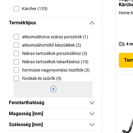
Kärch
Kärcher (133)
Home Kit
Terméktípus
akkumulátoros száraz porszívók (1)
4 m
akkumulátortöltő készülékek (2)
feláras tartozékok porszívókhoz (3)
Ter
feláras tartozékok takarításhoz (10)
forróvizes nagynyomású tisztítók (3)
fúvókák és szűrők (5)
Fenntarthatóság
Magasság [mm]
Szélesség [mm]