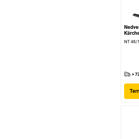
Nedves
Kärch
NT 48/
> 7
Ter