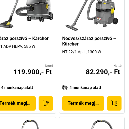
áraz porszívó – Kärcher
Nedves/száraz porszívó –
Kärcher
/1 ADV HEPA, 585 W
NT 22/1 Ap L, 1300 W
Nettó
Nettó
119.900,- Ft
82.290,- Ft
4 munkanap alatt
4 munkanap alatt
Termék megjelenítése
Termék megjelenítése