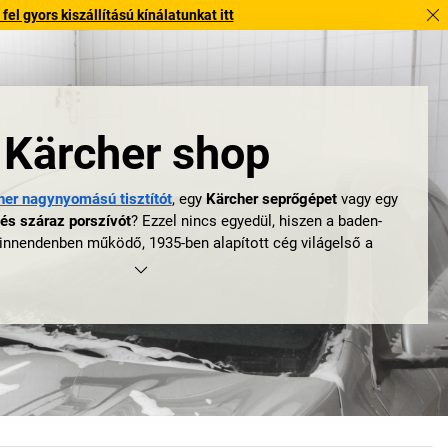
l gyors kiszállítású kínálatunkat itt
Kärcher shop
her nagynyomású tisztítót
, egy
Kärcher seprőgépet
vagy egy
és száraz porszívót
? Ezzel nincs egyedül, hiszen a baden-
nnendenben működő, 1935-ben alapított cég világelső a
forráskímélő takarítógépek és -rendszerek gyártásában. A
n főként elektromos ipari kemencéket gyártott, de azután,
jlesztette az első európai forróvizes nagynyomású tisztítót,
kereskedelmi és privát használatú tisztítógépek felé tolódott
el.
pés volt, mint hamarosan kiderült – mert ma a Kärcher
tisztító világhírű és mindenhol ismerik, sőt, a német
onosodott a „kärchern” (kärcherezni) kifejezés is. Nem is