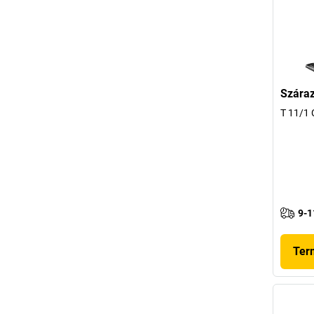
Száraz
T 11/1 
9-1
Ter