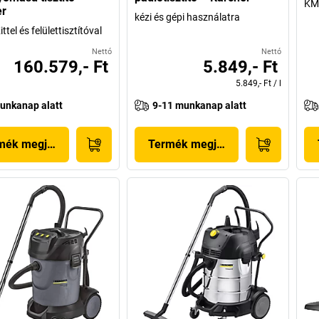
KM
er
kézi és gépi használatra
tel és felülettisztítóval
Nettó
Nettó
160.579,- Ft
5.849,- Ft
5.849,- Ft
/
l
unkanap alatt
9-11 munkanap alatt
mék megjelenítése
Termék megjelenítése