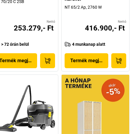
 70/20 C 2SB
NT 65/2 Ap, 2760 W
Nettó
Nettó
253.279,- Ft
416.900,- Ft
> 72 órán belül
4 munkanap alatt
Termék megjelenítése
Termék megjelenítése