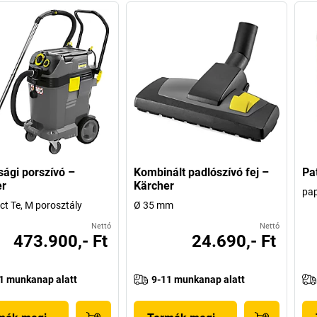
sági porszívó –
Kombinált padlószívó fej –
Pa
er
Kärcher
pap
ct Te, M porosztály
Ø 35 mm
Nettó
Nettó
473.900,- Ft
24.690,- Ft
1 munkanap alatt
9-11 munkanap alatt