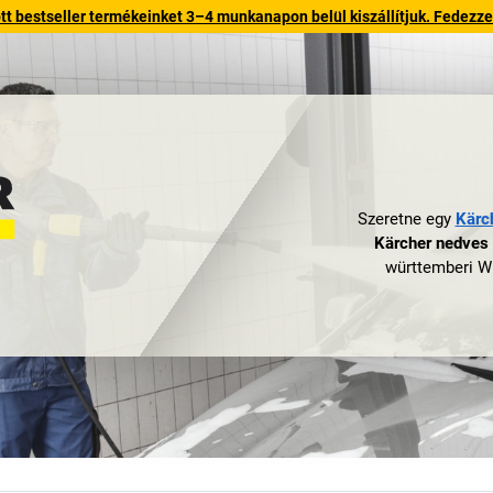
 bestseller termékeinket 3–4 munkanapon belül kiszállítjuk. Fedezze fe
Szeretne egy
Kärc
Kärcher nedves 
württemberi Wi
hatékony és erő
Kärcher kezdetbe
hogy 1950-ben kife
a cég profilja a 
Ez helyes lé
nagynyomású 
köznyelvben megh