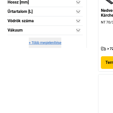
Hossz [mm]
Nedves
Űrtartalom [L]
Kärch
Vödrök száma
NT 70/
Vákuum
+
Több megjelenítése
> 7
Ter