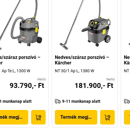
/száraz porszívó –
Nedves/száraz porszívó –
Ne
er
Kärcher
Kä
 Ap Te L, 1300 W
NT 30/1 Ap L, 1380 W
NT 
Nettó
Nettó
93.790,- Ft
181.900,- Ft
1 munkanap alatt
9-11 munkanap alatt
mék megjelenítése
Termék megjelenítése