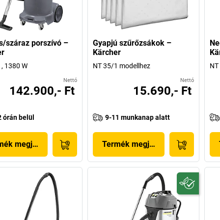
/száraz porszívó –
Gyapjú szűrőzsákok –
Ne
er
Kärcher
Kä
1, 1380 W
NT 35/1 modellhez
NT 
Nettó
Nettó
142.900,- Ft
15.690,- Ft
2 órán belül
9-11 munkanap alatt
mék megjelenítése
Termék megjelenítése