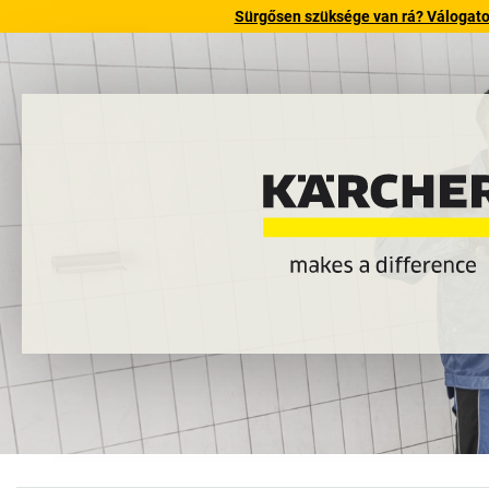
Sürgősen szüksége van rá? Válogatott