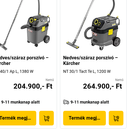
dves/száraz porszívó –
Nedves/száraz porszívó –
rcher
Kärcher
40/1 Ap L, 1380 W
NT 30/1 Tact Te L, 1200 W
Nettó
Nettó
204.900,- Ft
264.900,- Ft
9-11 munkanap alatt
9-11 munkanap alatt
Termék megjelenítése
Termék megjelenítése