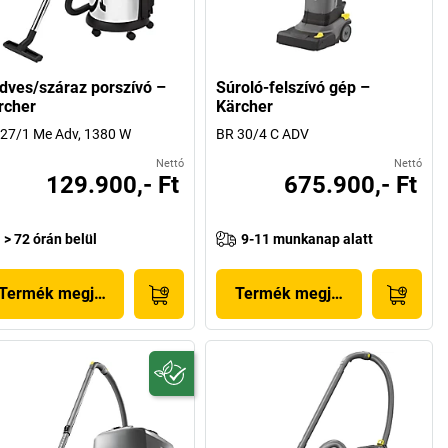
dves/száraz porszívó –
Súroló-felszívó gép –
rcher
Kärcher
27/1 Me Adv, 1380 W
BR 30/4 C ADV
Nettó
Nettó
129.900,- Ft
675.900,- Ft
> 72 órán belül
9-11 munkanap alatt
Termék megjelenítése
Termék megjelenítése