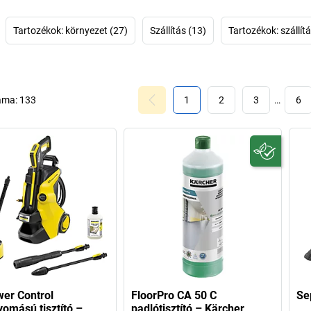
kétséges tehát,
Fedezze fel 
porszívókat, a K
Tartozékok: környezet (27)
Szállítás (13)
Tartozékok: szállít
áma:
133
1
2
3
…
6
er Control
FloorPro CA 50 C
Se
omású tisztító –
padlótisztító – Kärcher