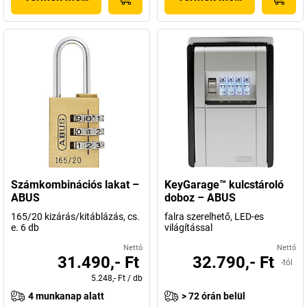
Számkombinációs lakat –
KeyGarage™ kulcstároló
ABUS
doboz – ABUS
165/20 kizárás/kitáblázás, cs.
falra szerelhető, LED-es
e. 6 db
világítással
Nettó
Nettó
31.490,- Ft
32.790,- Ft
-tól
5.248,- Ft
/
db
4 munkanap alatt
> 72 órán belül