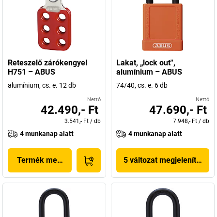
Reteszelő zárókengyel
Lakat, „lock out'',
H751 – ABUS
alumínium – ABUS
alumínium, cs. e. 12 db
74/40, cs. e. 6 db
Nettó
Nettó
42.490,- Ft
47.690,- Ft
3.541,- Ft
/
db
7.948,- Ft
/
db
4 munkanap alatt
4 munkanap alatt
Termék megjelenítése
5 változat megjelenítése