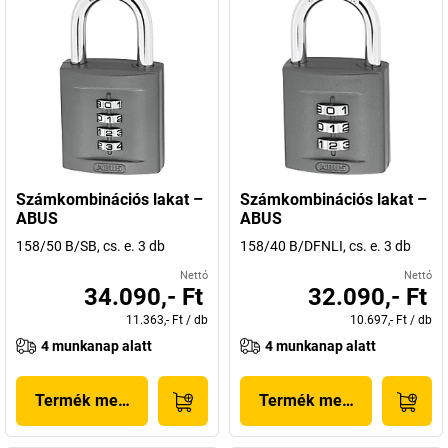
Számkombinációs lakat –
Számkombinációs lakat –
ABUS
ABUS
158/50 B/SB, cs. e. 3 db
158/40 B/DFNLI, cs. e. 3 db
Nettó
Nettó
34.090,- Ft
32.090,- Ft
11.363,- Ft
/
db
10.697,- Ft
/
db
4 munkanap alatt
4 munkanap alatt
Termék megjelenítése
Termék megjelenítése