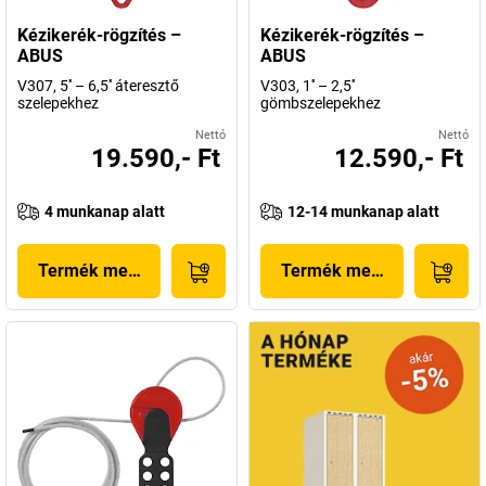
váljon.
Kézikerék-rögzítés –
Kézikerék-rögzítés –
ABUS
ABUS
Szerintünk mindez elég ok arra, hogy mostantól ajánlataink között
V307, 5'' – 6,5'' áteresztő
V303, 1'' – 2,5''
az ABUS legjobb termékeit kínáljuk Önnek. Az ABUS termékeivel
szelepekhez
gömbszelepekhez
mindig jól jár. Ebben biztos lehet.
Nettó
Nettó
19.590,- Ft
12.590,- Ft
4 munkanap alatt
12-14 munkanap alatt
Termék megjelenítése
Termék megjelenítése