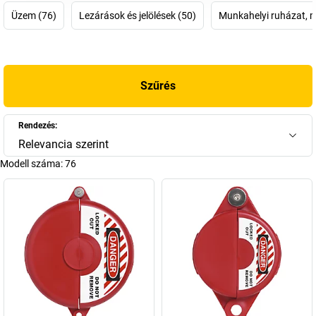
Üzem (76)
Lezárások és jelölések (50)
Munkahelyi ruházat, 
A siker kulcsa? Lakatok fejlesztése és gyártása. A közel 100 éves
vállalati múltra visszatekintő ABUS, amelyet ma már a negyedik és
ötödik generáció vezet, azonban ennél sokkal többet kínál. Átfogó
biztonsági megoldások – otthon, a mindennapi életben, útközben
Szűrés
vagy ipari létesítmények számára. Az elemlámpáktól,
kerékpársisakoktól, kerékpárzáraktól, ablak- és ajtóbiztonságtól
kezdve a videómegfigyelő rendszerekig, a munkavédelemig vagy
Rendezés:
teljes digitális rendszermegoldásokig. A „biztonságos,
Relevancia szerint
megbízható, stabil” mottóval az ABUS szakértő és globálisan aktív
Modell száma:
76
partner az élet minden területén. És bár a fontosabb termelési
helyszínek még mindig Németországban vannak, már nem kell az
észak-rajna-vesztfáliai Wetterbe költöznie ahhoz, hogy
biztonságban érezze magát.
Az ABUS csoport jelenleg több mint 3500 embert foglalkoztat öt
németországi telephelyén és mintegy 25 nemzetközi
leányvállalatánál, többek között az Egyesült Államokban, Latin-
Amerikában és Ázsiában, és biztosítja, hogy világszerte sok ember
élete egy kicsit biztonságosabbá, bizalomteljesebbé és könnyebbé