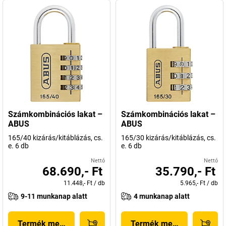
Számkombinációs lakat –
Számkombinációs lakat –
ABUS
ABUS
165/40 kizárás/kitáblázás, cs.
165/30 kizárás/kitáblázás, cs.
e. 6 db
e. 6 db
Nettó
Nettó
68.690,- Ft
35.790,- Ft
11.448,- Ft
/
db
5.965,- Ft
/
db
9-11 munkanap alatt
4 munkanap alatt
Termék megjelenítése
Termék megjelenítése