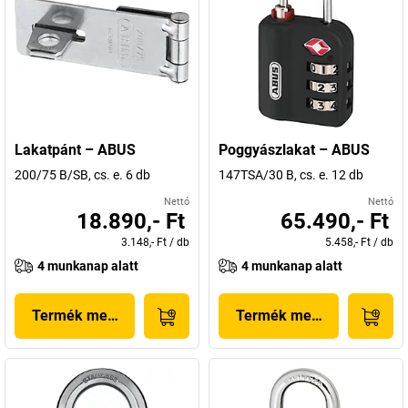
Lakatpánt – ABUS
Poggyászlakat – ABUS
200/75 B/SB, cs. e. 6 db
147TSA/30 B, cs. e. 12 db
Nettó
Nettó
18.890,- Ft
65.490,- Ft
3.148,- Ft
/
db
5.458,- Ft
/
db
4 munkanap alatt
4 munkanap alatt
Termék megjelenítése
Termék megjelenítése