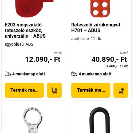
E203 megszakító-
Reteszelő zárókengyel
reteszelő eszköz,
H701 – ABUS
univerzális – ABUS
acél, cs. e. 12 db
egypólusú, ABS
Nettó
Nettó
12.090,- Ft
40.890,- Ft
3.408,- Ft
/
db
4 munkanap alatt
4 munkanap alatt
Termék megjelenítése
Termék megjelenítése