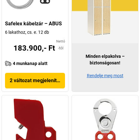
Safelex kábelzár – ABUS
6 lakathoz, cs. e. 12 db
Nettó
183.900,- Ft
-tól
Minden elpakolva –
biztonságosan!
4 munkanap alatt
Rendelje meg most
2 változat megjelenítése