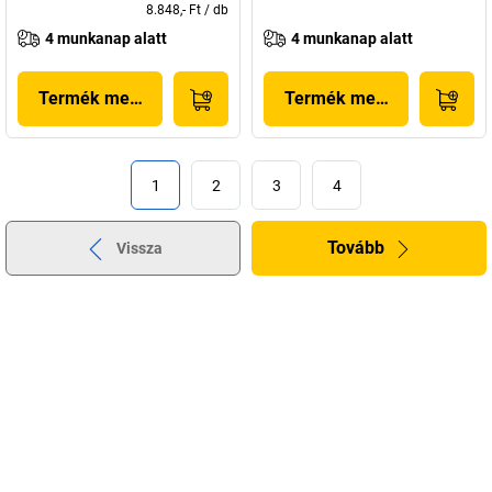
8.848,- Ft
/
db
4 munkanap alatt
4 munkanap alatt
Termék megjelenítése
Termék megjelenítése
1
2
3
4
Tovább
Vissza