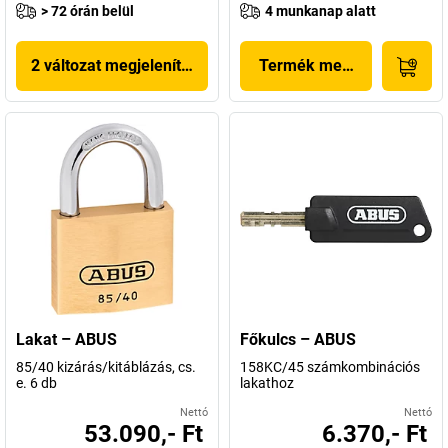
> 72 órán belül
4 munkanap alatt
2 változat megjelenítése
Termék megjelenítése
Lakat – ABUS
Főkulcs – ABUS
85/40 kizárás/kitáblázás, cs.
158KC/45 számkombinációs
e. 6 db
lakathoz
Nettó
Nettó
53.090,- Ft
6.370,- Ft