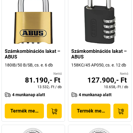
Számkombinációs lakat –
Számkombinációs lakat –
ABUS
ABUS
180IB/50 B/SB, cs. e. 6 db
158KC/45 AP050, cs. e. 12 db
Nettó
Nettó
81.190,- Ft
127.900,- Ft
13.532,- Ft
/
db
10.658,- Ft
/
db
4 munkanap alatt
4 munkanap alatt
Termék megjelenítése
Termék megjelenítése