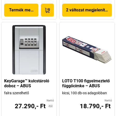
Termék megjelenítése
2 változat megjelenítése
KeyGarage™ kulcstároló
LOTO T100 figyelmeztető
doboz – ABUS
függőcímke – ABUS
falra szerelhető
kicsi, 100 db-os adagolóban
Nettó
Nettó
27.290,- Ft
18.790,- Ft
-tól