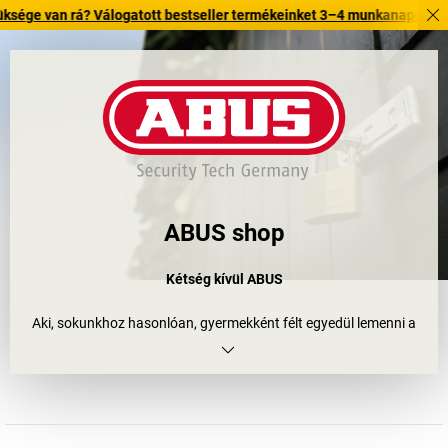
 rá? Válogatott bestseller termékeinket 3–4 munkanapon belül kiszállít
ABUS shop
Kétség kívül ABUS
Aki, sokunkhoz hasonlóan, gyermekként félt egyedül lemenni a
pincébe, valószínűleg szívesen nőtt volna fel August Bremicker
házában. Bremicker fiaival együtt már 1924-ben, saját pincéjében
kialakított kovácsműhelyében megalapozta a világ egyik
legsikeresebb mechanikai és elektronikus biztonságtechnikai
vállalatát, az ABUS-t.