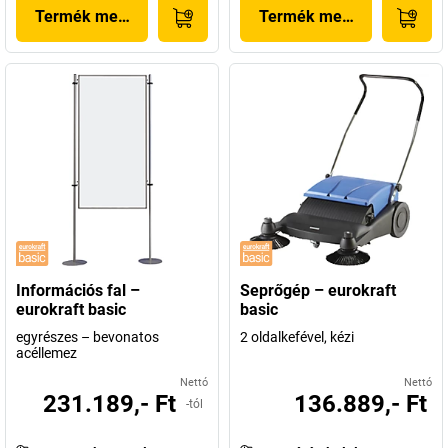
Termék megjelenítése
Termék megjelenítése
Információs fal –
Seprőgép – eurokraft
eurokraft basic
basic
egyrészes – bevonatos
2 oldalkefével, kézi
acéllemez
Nettó
Nettó
231.189,- Ft
136.889,- Ft
-tól