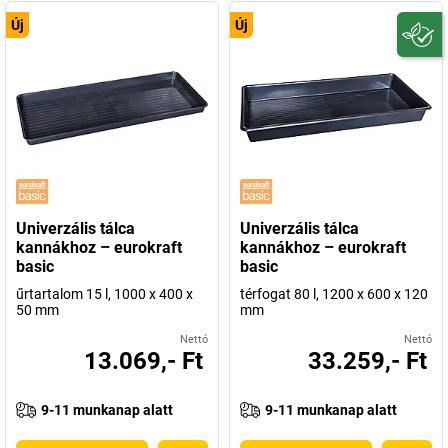
Új
Új
Univerzális tálca
Univerzális tálca
kannákhoz – eurokraft
kannákhoz – eurokraft
basic
basic
űrtartalom 15 l, 1000 x 400 x
térfogat 80 l, 1200 x 600 x 120
50 mm
mm
Nettó
Nettó
13.069,- Ft
33.259,- Ft
9-11 munkanap alatt
9-11 munkanap alatt