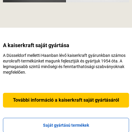
A
kaiserkraft
saját gyártása
A Düsseldorf melletti Haanban lévő
kaiserkraft
gyárunkban számos
eurokraft-termékünket magunk fejlesztjük és gyártjuk 1954 óta. A
legmagasabb szintű minőségi és fenntarthatósági szabványoknak
megfelelően.
További információ a
kaiserkraft
saját gyártásáról
Saját gyártású termékek