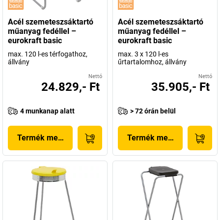
Acél szemeteszsáktartó
Acél szemeteszsáktartó
műanyag fedéllel –
műanyag fedéllel –
eurokraft basic
eurokraft basic
max. 120 l-es térfogathoz,
max. 3 x 120 l-es
állvány
űrtartalomhoz, állvány
Nettó
Nettó
24.829,- Ft
35.905,- Ft
4 munkanap alatt
> 72 órán belül
Termék megjelenítése
Termék megjelenítése