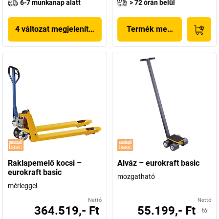
6-7 munkanap alatt
> 72 órán belül
4 változat megjelenítése
Termék megjelenítése
Raklapemelő kocsi –
Alváz – eurokraft basic
eurokraft basic
mozgatható
mérleggel
Nettó
Nettó
364.519,- Ft
55.199,- Ft
-tól