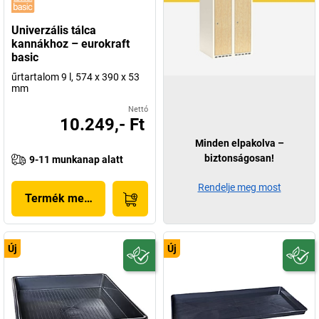
Univerzális tálca
kannákhoz – eurokraft
basic
űrtartalom 9 l, 574 x 390 x 53
mm
Nettó
10.249,- Ft
Minden elpakolva –
biztonságosan!
9-11 munkanap alatt
Rendelje meg most
Termék megjelenítése
Új
Új