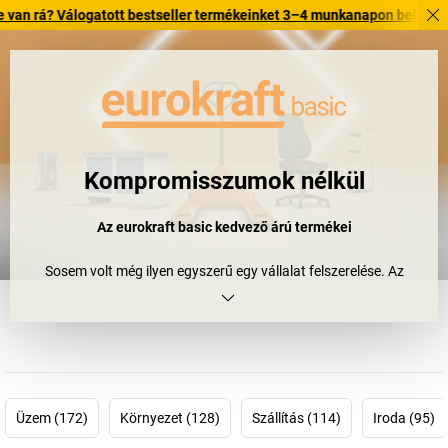
ogatott bestseller termékeinket 3–4 munkanapon belül kiszállítjuk. Fed
Kompromisszumok nélkül
Az eurokraft
basic kedvező árú termékei
Sosem volt még ilyen egyszerű egy vállalat felszerelése. Az
eurokraft basic olyan standard termékeket kínál, amelyek minőség
és ár szempontjából is meggyőzőek. Vagyis: nem kell több szót
vesztegetni a rosszabb minőségű termékekre, főleg nem a
hiányzó költségkeretre. Döntsön amellett, hogy ne kelljen többé ez
ügyben döntenie. Döntsön az eurokraft basic mellett.
Üzem (172)
Környezet (128)
Szállítás (114)
Iroda (95)
Get. Work. Done.