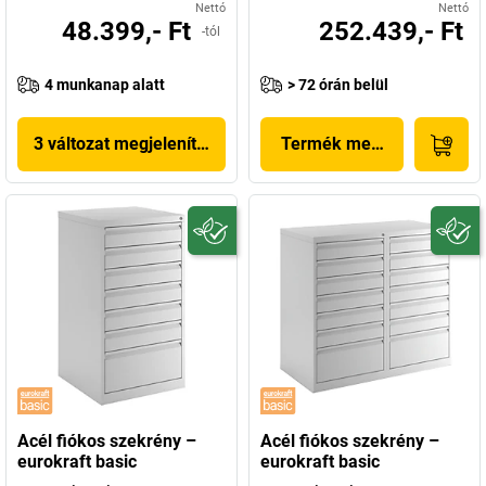
Nettó
Nettó
48.399,- Ft
252.439,- Ft
-tól
4 munkanap alatt
> 72 órán belül
3 változat megjelenítése
Termék megjelenítése
Acél fiókos szekrény –
Acél fiókos szekrény –
eurokraft basic
eurokraft basic