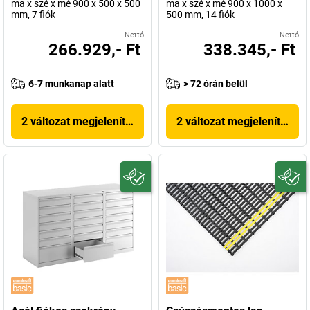
ma x szé x mé 900 x 500 x 500
ma x szé x mé 900 x 1000 x
mm, 7 fiók
500 mm, 14 fiók
Nettó
Nettó
266.929,- Ft
338.345,- Ft
6-7 munkanap alatt
> 72 órán belül
2 változat megjelenítése
2 változat megjelenítése