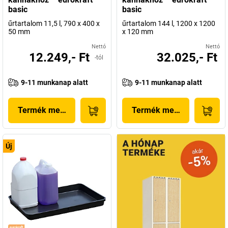
basic
basic
űrtartalom 11,5 l, 790 x 400 x
űrtartalom 144 l, 1200 x 1200
50 mm
x 120 mm
Nettó
Nettó
12.249,- Ft
32.025,- Ft
-tól
9-11 munkanap alatt
9-11 munkanap alatt
Termék megjelenítése
Termék megjelenítése
Új