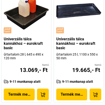
Univerzális tálca
Univerzális tálca
kannákhoz – eurokraft
kannákhoz – eurokraft
basic
basic
űrtartalom 28 l, 645 x 490 x
űrtartalom 25 l, 1100 x 550 x
120 mm
50 mm
Nettó
Nettó
13.069,- Ft
19.665,- Ft
9-11 munkanap alatt
9-11 munkanap alatt
Termék megjelenítése
Termék megjelenítése