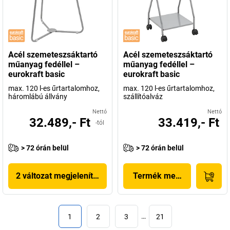
Acél szemeteszsáktartó
Acél szemeteszsáktartó
műanyag fedéllel –
műanyag fedéllel –
eurokraft basic
eurokraft basic
max. 120 l-es űrtartalomhoz,
max. 120 l-es űrtartalomhoz,
háromlábú állvány
szállítóalváz
Nettó
Nettó
32.489,- Ft
33.419,- Ft
-tól
> 72 órán belül
> 72 órán belül
2 változat megjelenítése
Termék megjelenítése
1
2
3
…
21