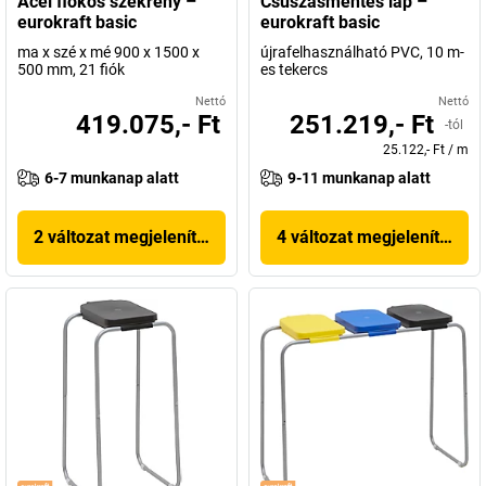
Acél fiókos szekrény –
Csúszásmentes lap –
eurokraft basic
eurokraft basic
ma x szé x mé 900 x 1500 x
újrafelhasználható PVC, 10 m-
500 mm, 21 fiók
es tekercs
Nettó
Nettó
419.075,- Ft
251.219,- Ft
-tól
25.122,- Ft
/
m
6-7 munkanap alatt
9-11 munkanap alatt
2 változat megjelenítése
4 változat megjelenítése