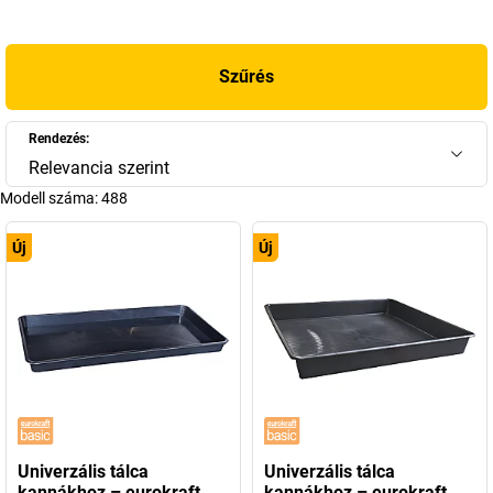
Szűrés
Rendezés:
Relevancia szerint
Modell száma:
488
Új
Új
Univerzális tálca
Univerzális tálca
kannákhoz – eurokraft
kannákhoz – eurokraft