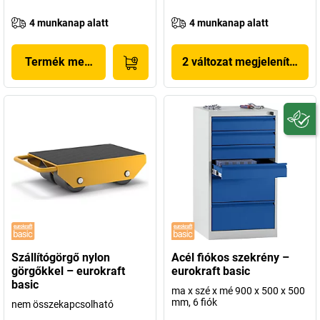
4 munkanap alatt
4 munkanap alatt
Termék megjelenítése
2 változat megjelenítése
Szállítógörgő nylon
Acél fiókos szekrény –
görgőkkel – eurokraft
eurokraft basic
basic
ma x szé x mé 900 x 500 x 500
mm, 6 fiók
nem összekapcsolható