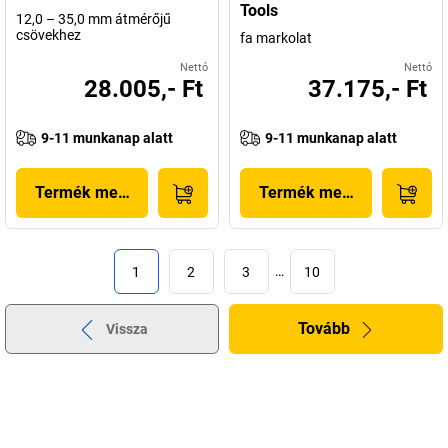
Tools
12,0 – 35,0 mm átmérőjű
csövekhez
fa markolat
Nettó
Nettó
28.005,- Ft
37.175,- Ft
9-11 munkanap alatt
9-11 munkanap alatt
Termék megjelenítése
Termék megjelenítése
1
2
3
…
10
Tovább
Vissza