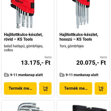
Hajlítottkulcs-készlet,
Hajlítottkulcs-készlet,
rövid – KS Tools
hosszú – KS Tools
belső hatlapú, gömbfejes,
Torx, gömbfejes
collos
Nettó
Nettó
13.175,- Ft
20.075,- Ft
9-11 munkanap alatt
9-11 munkanap alatt
Termék megjelenítése
Termék megjelenítése