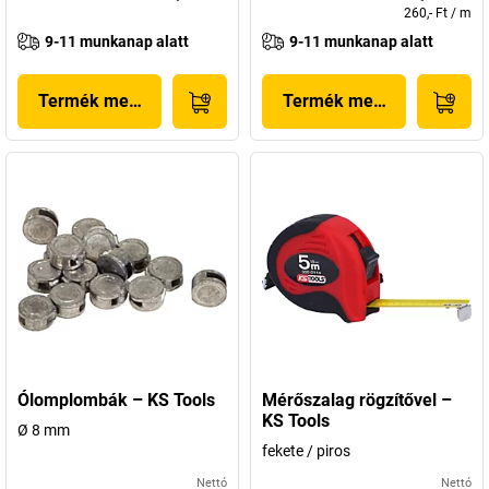
260,- Ft
/
m
9-11 munkanap alatt
9-11 munkanap alatt
Termék megjelenítése
Termék megjelenítése
Ólomplombák – KS Tools
Mérőszalag rögzítővel –
KS Tools
Ø 8 mm
fekete / piros
Nettó
Nettó