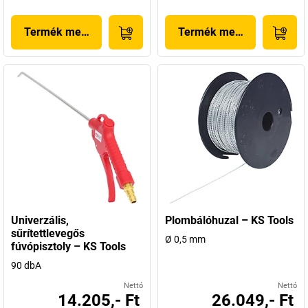
Termék megjelenítése
Termék megjelenítése
Univerzális,
Plombálóhuzal – KS Tools
sűrítettlevegős
Ø 0,5 mm
fúvópisztoly – KS Tools
90 dbA
Nettó
Nettó
14.205,- Ft
26.049,- Ft