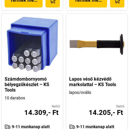
Termék megjelenítése
Termék megjelenítése
Számdombornyomó
Lapos véső kézvédő
bélyegzőkészlet – KS
markolattal – KS Tools
Tools
lapos/ovális
10 darabos
Nettó
Nettó
14.309,- Ft
14.205,- Ft
9-11 munkanap alatt
9-11 munkanap alatt