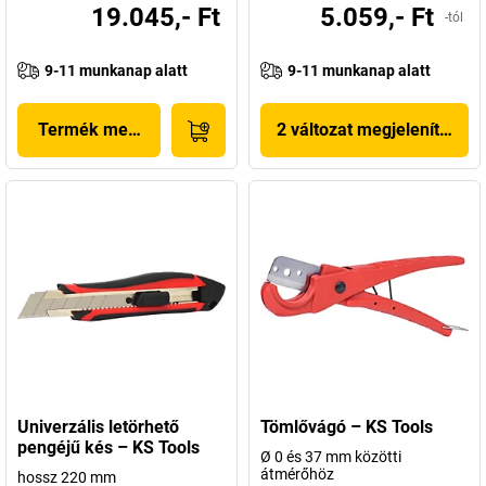
19.045,- Ft
5.059,- Ft
-tól
9-11 munkanap alatt
9-11 munkanap alatt
Termék megjelenítése
2 változat megjelenítése
Univerzális letörhető
Tömlővágó – KS Tools
pengéjű kés – KS Tools
Ø 0 és 37 mm közötti
átmérőhöz
hossz 220 mm