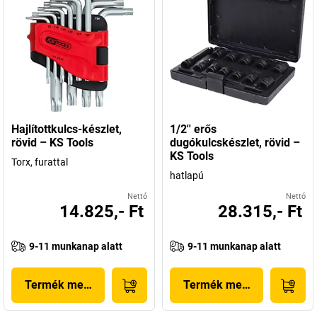
Hajlítottkulcs-készlet,
1/2'' erős
rövid – KS Tools
dugókulcskészlet, rövid –
KS Tools
Torx, furattal
hatlapú
Nettó
Nettó
14.825,- Ft
28.315,- Ft
9-11 munkanap alatt
9-11 munkanap alatt
Termék megjelenítése
Termék megjelenítése