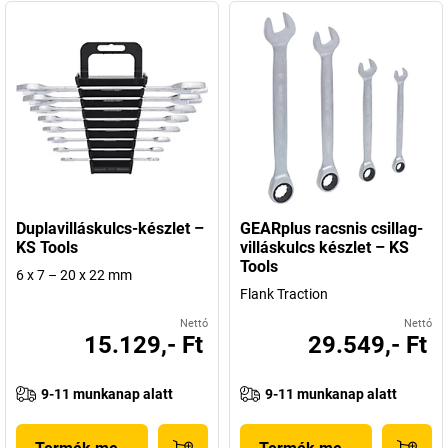
Duplavilláskulcs-készlet –
GEARplus racsnis csillag-
KS Tools
villáskulcs készlet – KS
Tools
6 x 7 – 20 x 22 mm
Flank Traction
Nettó
Nettó
15.129,- Ft
29.549,- Ft
9-11 munkanap alatt
9-11 munkanap alatt