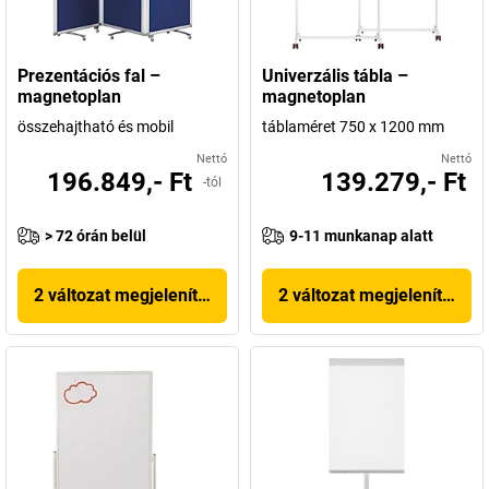
Prezentációs fal –
Univerzális tábla –
magnetoplan
magnetoplan
összehajtható és mobil
táblaméret 750 x 1200 mm
Nettó
Nettó
196.849,- Ft
139.279,- Ft
-tól
> 72 órán belül
9-11 munkanap alatt
2 változat megjelenítése
2 változat megjelenítése