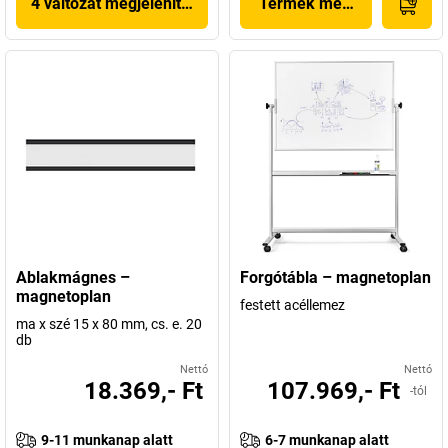
4 változat megjelenítése
Termék megjelenítése
Ablakmágnes –
Forgótábla – magnetoplan
magnetoplan
festett acéllemez
ma x szé 15 x 80 mm, cs. e. 20
db
Nettó
Nettó
18.369,- Ft
107.969,- Ft
-tól
9-11 munkanap alatt
6-7 munkanap alatt