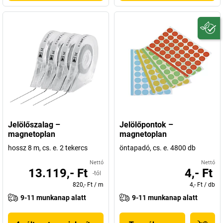
Jelölőszalag –
Jelölőpontok –
magnetoplan
magnetoplan
hossz 8 m, cs. e. 2 tekercs
öntapadó, cs. e. 4800 db
Nettó
Nettó
13.119,- Ft
4,- Ft
-tól
820,- Ft
/
m
4,- Ft
/
db
9-11 munkanap alatt
9-11 munkanap alatt