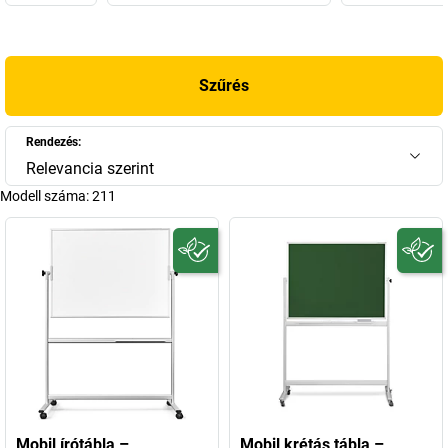
sok más termék követte, és így a magnetoplan ma a vizuális
kommunikációs eszközök világszerte leginnovatívabb és
legsikeresebb márkái közé tartozik. A cég ma a wiesbadeni HOLTZ
Szűrés
OFFICE SUPPORT GmbH része, mely „Közepes méretű,
meggyőződéses családi vállalkozás”-nak vallja magát.
Ma összesen 4000 termék tartozik a márka kínálatába, a
Rendezés:
műszakbeosztási készlettől a jelölőszalagig. Magnetoplan
Relevancia szerint
shopunkban ebből kínálunk válogatást – találja meg új
Modell száma:
211
magnetoplan fehér tábláját vagy új magnetoplan flipchartját!
Mobil írótábla –
Mobil krétás tábla –