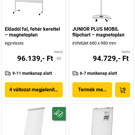
Előadói fal, fehér kerettel
JUNIOR PLUS MOBIL
– magnetoplan
flipchart – magnetoplan
egyrészes
írófelület 680 x 980 mm
Nettó
Nettó
96.139,- Ft
94.729,- Ft
-tól
9-11 munkanap alatt
6-7 munkanap alatt
4 változat megjelenítése
Termék megjelenítése