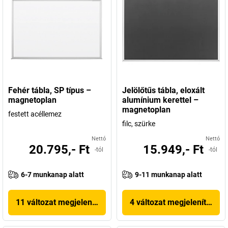
Fehér tábla, SP típus –
Jelölőtűs tábla, eloxált
magnetoplan
alumínium kerettel –
magnetoplan
festett acéllemez
filc, szürke
Nettó
Nettó
20.795,- Ft
15.949,- Ft
-tól
-tól
6-7 munkanap alatt
9-11 munkanap alatt
11 változat megjelenítése
4 változat megjelenítése