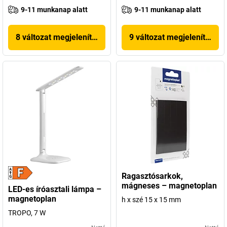
9-11 munkanap alatt
9-11 munkanap alatt
8 változat megjelenítése
9 változat megjelenítése
Ragasztósarkok,
mágneses – magnetoplan
LED-es íróasztali lámpa –
magnetoplan
h x szé 15 x 15 mm
TROPO, 7 W