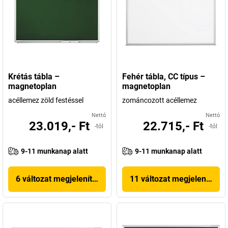
Krétás tábla –
Fehér tábla, CC típus –
magnetoplan
magnetoplan
acéllemez zöld festéssel
zománcozott acéllemez
Nettó
Nettó
23.019,- Ft
22.715,- Ft
-tól
-tól
9-11 munkanap alatt
9-11 munkanap alatt
6 változat megjelenítése
11 változat megjelenítése