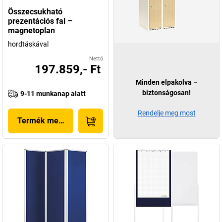
Összecsukható
prezentációs fal –
magnetoplan
hordtáskával
Nettó
197.859,- Ft
Minden elpakolva –
biztonságosan!
9-11 munkanap alatt
Rendelje meg most
Termék megjelenítése