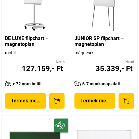
DE LUXE flipchart –
JUNIOR SP flipchart –
magnetoplan
magnetoplan
mobil
mágneses
Nettó
Nettó
127.159,- Ft
35.339,- Ft
> 72 órán belül
6-7 munkanap alatt
Termék megjelenítése
Termék megjelenítése