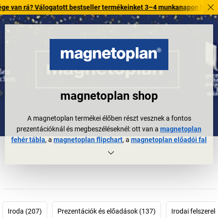
? Válogatott bestseller termékeinket 3–4 munkanapon belül kiszállítjuk
magnetoplan shop
A magnetoplan termékei élőben részt vesznek a fontos
prezentációknál és megbeszéléseknél: ott van a
magnetoplan
fehér tábla
, a
magnetoplan flipchart
, a
magnetoplan előadói fal
vagy a
magnetoplan mágnesek
. A mindennapi munkában is ők a
profi szervezők, tervezők, irányítók stb.
A magnetoplan cég keletkezéstörténete 60 évvel ezelőttre nyúlik
vissza, de ma sem lehetne aktuálisabb: 1956-ban Hermann Holtz
gyógyszerész azon gondolkozott, hogyan tudná üzemében a
folyamatokat jobban tervezni és vizualizálni. Kialakította az első
Iroda (207)
Prezentációk és előadások (137)
Irodai felszerel
tervezőtáblát, melyet 1958-ban szabadalmaztatni is tudott. Ezt