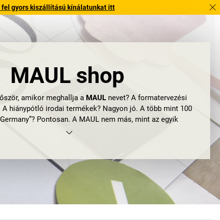
l gyors kiszállítású kínálatunkat itt
MAUL shop
lőször, amikor meghallja a
MAUL
nevet? A formatervezési
 A hiánypótló irodai termékek? Nagyon jó. A több mint 100
 Germany”? Pontosan. A MAUL nem más, mint az egyik
b, széleskörű munkahelyi megoldásokat kínáló üzem
És egyben egy innovatív családi vállalkozás is, amelynek
sikere immáron négy generáció óta tart.
őséget, nagyfokú funkcionalitást és a letisztult formák és
áját nyújtja. Nem számít, hogy
lámpáik
közül választ, netán
 csak egy fehér táblát vásárol. A MAUL-termékek ugyanis
koncentrálnak: a formára és a funkcióra, az innovációra és
az ötletekre.