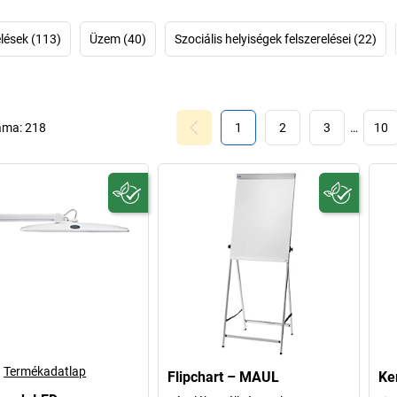
A MAUL mottója:
hangsúlyt fektetne
elések (113)
Üzem (40)
Szociális helyiségek felszerelései (22)
is: vízszintes t
flipchart – az 
bizonyítja jobb
elnyert fantáziad
legújabb t
áma:
218
1
2
3
…
10
mérlegburk
összedugaszolós
Ismerje meg r
lámpáktól kezdve 
e
Termékadatlap
Flipchart – MAUL
Ke