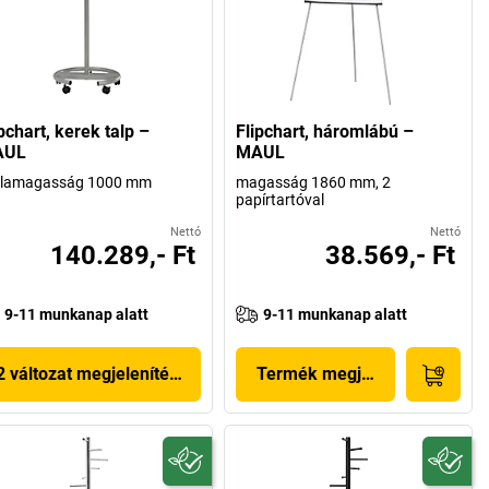
pchart, kerek talp –
Flipchart, háromlábú –
AUL
MAUL
blamagasság 1000 mm
magasság 1860 mm, 2
papírtartóval
Nettó
Nettó
140.289,- Ft
38.569,- Ft
9-11 munkanap alatt
9-11 munkanap alatt
2 változat megjelenítése
Termék megjelenítése