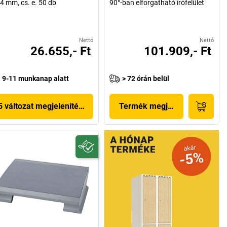
4 mm, cs. e. 50 db
90°-ban elforgatható írófelület
Nettó
Nettó
26.655,- Ft
101.909,- Ft
9-11 munkanap alatt
> 72 órán belül
5 változat megjelenítése
Termék megjelenítése