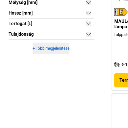
Mélység [mm]
Hossz [mm]
MAULof
Térfogat [L]
lámpa
Tulajdonság
talppal 
+
Több megjelenítése
9-1
Ter