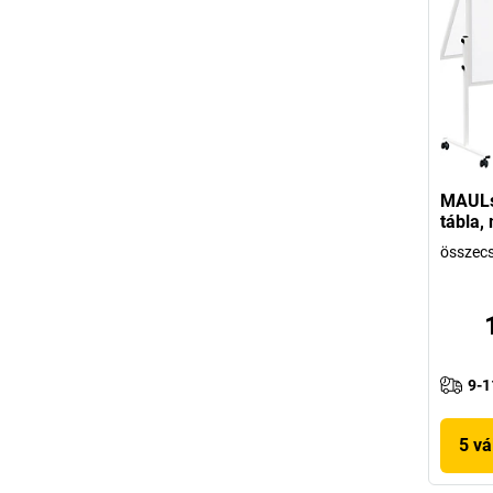
MAULso
tábla,
összec
9-1
5 vá