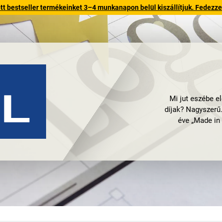
 bestseller termékeinket 3–4 munkanapon belül kiszállítjuk. Fedezze fe
Mi jut eszébe e
díjak? Nagyszerű.
éve „Made in
legmoderneb
Németországban. 
A MAUL kiváló min
vonalak eleganci
flipchartokat
vagy
mind egyvalamire 