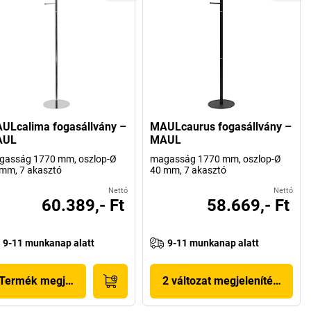
ULcalima fogasállvány –
MAULcaurus fogasállvány –
AUL
MAUL
gasság 1770 mm, oszlop-Ø
magasság 1770 mm, oszlop-Ø
mm, 7 akasztó
40 mm, 7 akasztó
Nettó
Nettó
60.389,- Ft
58.669,- Ft
9-11 munkanap alatt
9-11 munkanap alatt
Termék megjelenítése
2 változat megjelenítése