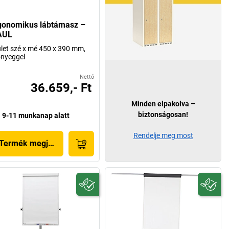
gonomikus lábtámasz –
AUL
ület szé x mé 450 x 390 mm,
nyeggel
Nettó
36.659,- Ft
Minden elpakolva –
biztonságosan!
9-11 munkanap alatt
Rendelje meg most
Termék megjelenítése