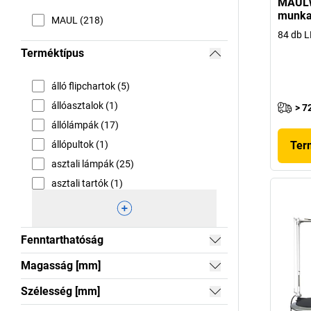
MAULw
munka
MAUL (218)
84 db LE
Terméktípus
álló flipchartok (5)
állóasztalok (1)
> 7
állólámpák (17)
állópultok (1)
Ter
asztali lámpák (25)
asztali tartók (1)
Fenntarthatóság
Magasság [mm]
Szélesség [mm]