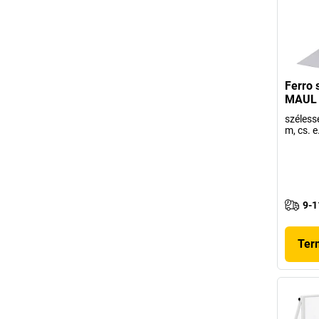
Ferro 
MAUL
széless
m, cs. e
9-1
Ter