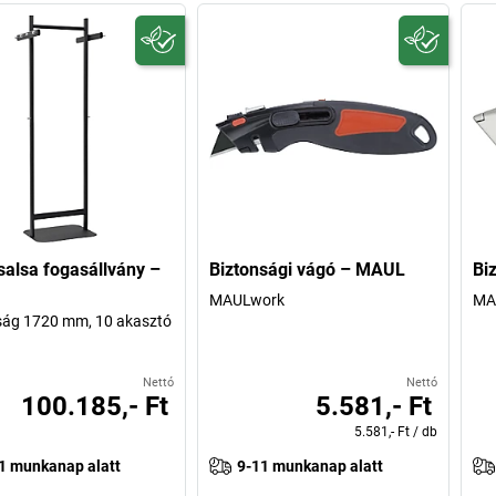
lsa fogasállvány –
Biztonsági vágó – MAUL
Bi
MAULwork
MA
ág 1720 mm, 10 akasztó
Nettó
Nettó
100.185,- Ft
5.581,- Ft
5.581,- Ft
/
db
1 munkanap alatt
9-11 munkanap alatt