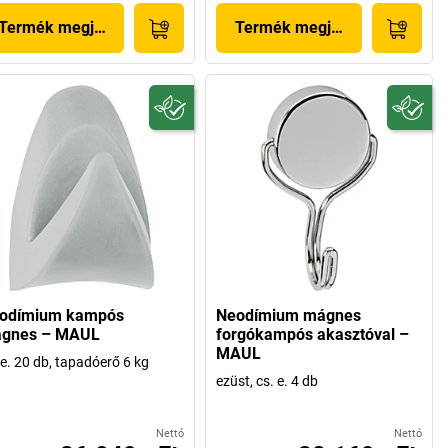
Termék megjelenítése
Termék megjelenítése
odímium kampós
Neodímium mágnes
gnes – MAUL
forgókampós akasztóval –
MAUL
 e. 20 db, tapadóerő 6 kg
ezüst, cs. e. 4 db
Nettó
Nettó