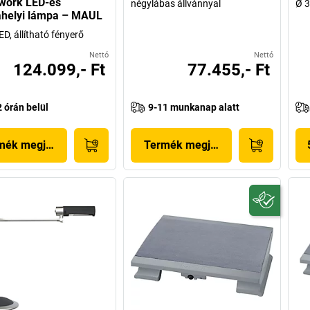
ork LED-es
négylábas állvánnyal
Ø 3
helyi lámpa – MAUL
D, állítható fényerő
Nettó
Nettó
124.099,- Ft
77.455,- Ft
2 órán belül
9-11 munkanap alatt
mék megjelenítése
Termék megjelenítése