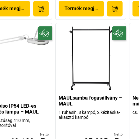
mék megjelenítése
Termék megjelenítése
MAULsamba fogasállvány –
Ne
MAUL
má
iso IP54 LED-es
tós lámpa – MAUL
1 ruhasín, 8 kampó, 2 kézitáska-
cs.
akasztó kampó
szúság 410 mm,
zorítóval
Nettó
Nettó