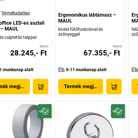
Termékadatlap
Ergonomikus lábtámasz –
Er
MAUL
M
fice LED-es asztali
 – MAUL
kivitel fűtőfunkcióval és
fel
szőnyeggel
sző
és csíptetős talppal
Nettó
Nettó
28.245,- Ft
67.355,- Ft
1 munkanap alatt
9-11 munkanap alatt
mék megjelenítése
Termék megjelenítése