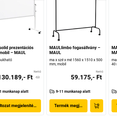
lid prezentációs
MAULlimbo fogasállvány –
MA
 mobil – MAUL
MAUL
M
sukható
ma x szé x mé 1560 x 1510 x 500
ma
mm, mobil
40 
Nettó
Nettó
130.189,- Ft
59.175,- Ft
-tól
1 munkanap alatt
9-11 munkanap alatt
ltozat megjelenítése
Termék megjelenítése