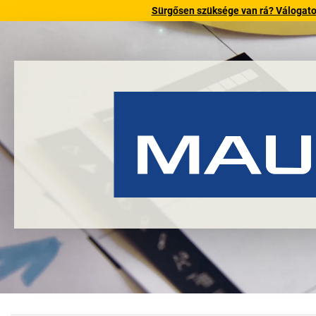
Sürgősen szüksége van rá? Válogatott