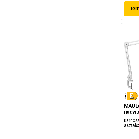
Ter
MAULv
nagyí
karhos
asztals