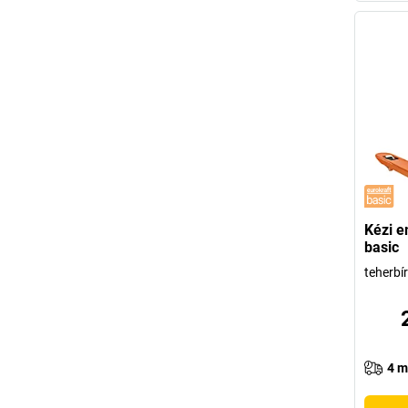
Kézi e
basic
teherbí
4 m