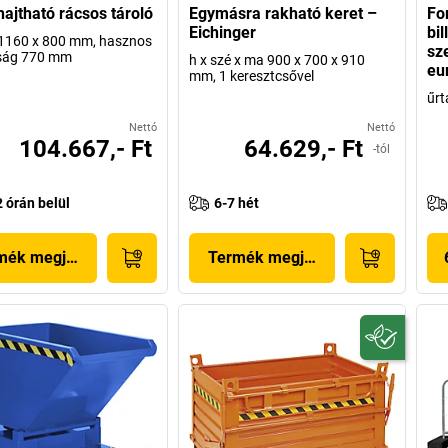
ajtható rácsos tároló
Egymásra rakható keret –
Fo
Eichinger
bil
 1160 x 800 mm, hasznos
sz
ág 770 mm
h x szé x ma 900 x 700 x 910
eu
mm, 1 keresztcsővel
űrt
Nettó
Nettó
104.667,- Ft
64.629,- Ft
-tól
2 órán belül
6-7 hét
mék megjelenítése
Termék megjelenítése