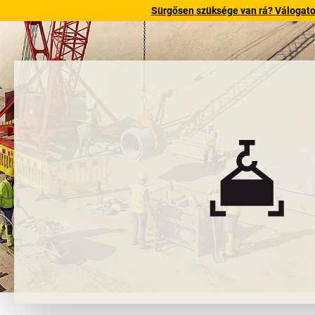
Sürgősen szüksége van rá? Válogatott