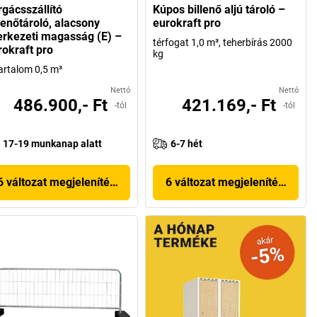
rgácsszállító
Kúpos billenő aljú tároló –
lenőtároló, alacsony
eurokraft pro
erkezeti magasság (E) –
térfogat 1,0 m³, teherbírás 2000
rokraft pro
kg
artalom 0,5 m³
Nettó
Nettó
486.900,- Ft
421.169,- Ft
-tól
-tól
17-19 munkanap alatt
6-7 hét
6 változat megjelenítése
6 változat megjelenítése