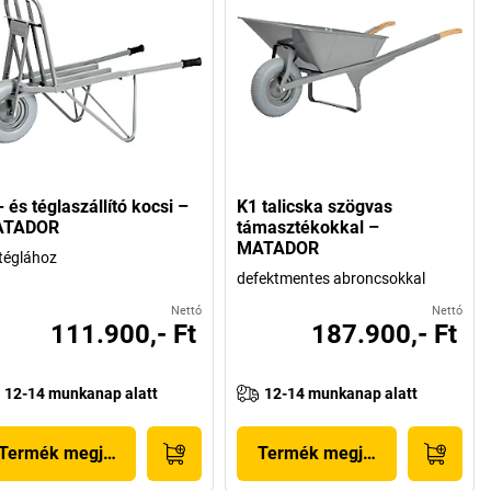
 és téglaszállító kocsi –
K1 talicska szögvas
ATADOR
támasztékokkal –
MATADOR
téglához
defektmentes abroncsokkal
Nettó
Nettó
111.900,- Ft
187.900,- Ft
12-14 munkanap alatt
12-14 munkanap alatt
Termék megjelenítése
Termék megjelenítése