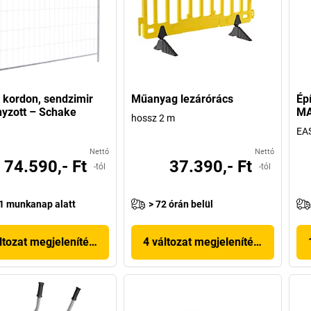
i kordon, sendzimir
Műanyag lezárórács
Épí
yzott – Schake
M
hossz 2 m
EA
Nettó
Nettó
74.590,- Ft
37.390,- Ft
-tól
-tól
1 munkanap alatt
> 72 órán belül
ltozat megjelenítése
4 változat megjelenítése