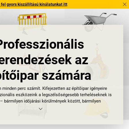
l gyors kiszállítású kínálatunkat itt
Professzionális
erendezések az
ítőipar számára
 minden perc számít. Kifejezetten az építőipar igényeire
szionális eszközeink a legszélsőségesebb terheléseknek is
 – bármilyen időjárási körülmények között, bármilyen
munkamagasságban.
minőség, akár 10 év garanciával, hogy csapata arra
sson, ami igazán fontos: a hatékony és biztonságos
munkavégzésre.