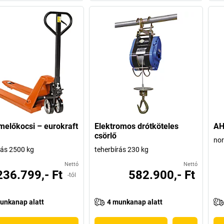
melőkocsi – eurokraft
Elektromos drótköteles
AH
csörlő
nor
rás 2500 kg
teherbírás 230 kg
Nettó
Nettó
236.799,- Ft
582.900,- Ft
-tól
unkanap alatt
4 munkanap alatt