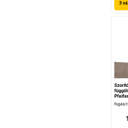
3 vá
Szorít
függől
Pfeife
fogási 