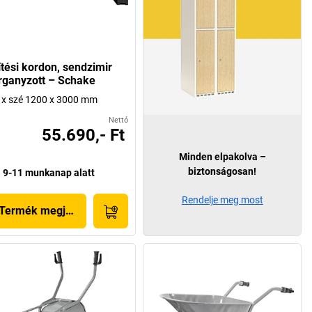
ítési kordon, sendzimir
rganyzott – Schake
x szé 1200 x 3000 mm
Nettó
55.690,- Ft
Minden elpakolva –
biztonságosan!
9-11 munkanap alatt
Rendelje meg most
Termék megjelenítése