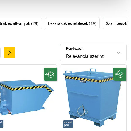
trák és állványok (29)
Lezárások és jelölések (19)
Szállítóeszkö
Rendezés:
Relevancia szerint