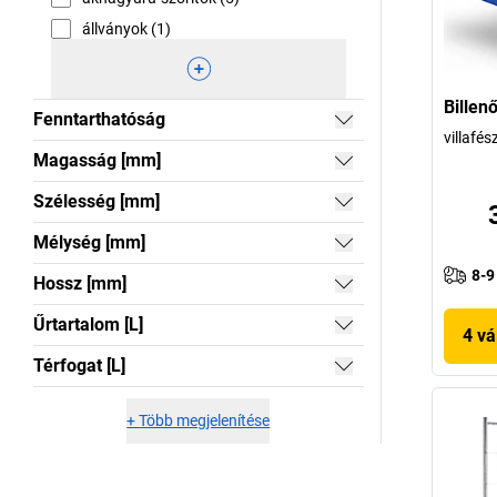
állványok (1)
Billen
Fenntarthatóság
villafés
Magasság [mm]
Szélesség [mm]
Mélység [mm]
8-9
Hossz [mm]
Űrtartalom [L]
4 vá
Térfogat [L]
+
Több megjelenítése