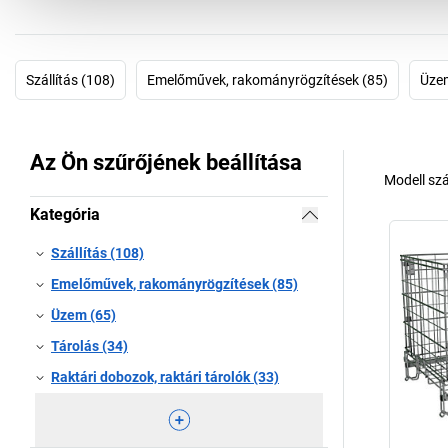
Szállítás (108)
Emelőművek, rakományrögzítések (85)
Üze
Az Ön szűrőjének beállítása
Modell sz
Kategória
Szállítás (108)
Emelőművek, rakományrögzítések (85)
Üzem (65)
Tárolás (34)
Raktári dobozok, raktári tárolók (33)