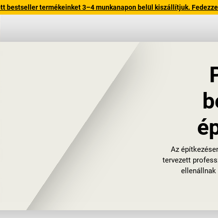
 bestseller termékeinket 3–4 munkanapon belül kiszállítjuk. Fedezze fe
b
ép
Az építkezésen
tervezett profes
ellenállnak
Robusztus 
fókuszálha