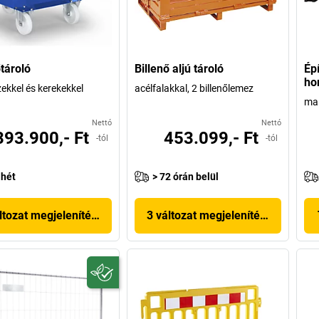
őtároló
Billenő aljú tároló
Ép
ho
zekkel és kerekekkel
acélfalakkal, 2 billenőlemez
ma 
Nettó
Nettó
393.900,- Ft
453.099,- Ft
-tól
-tól
 hét
> 72 órán belül
ltozat megjelenítése
3 változat megjelenítése