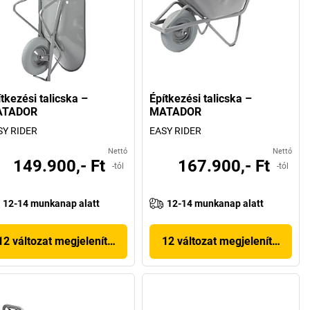
tkezési talicska –
Építkezési talicska –
ATADOR
MATADOR
SY RIDER
EASY RIDER
Nettó
Nettó
149.900,- Ft
167.900,- Ft
-tól
-tól
12-14 munkanap alatt
12-14 munkanap alatt
12 változat megjelenítése
12 változat megjelenítése