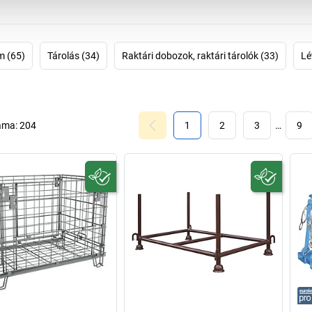
m (65)
Tárolás (34)
Raktári dobozok, raktári tárolók (33)
Lé
áma:
204
1
2
3
…
9