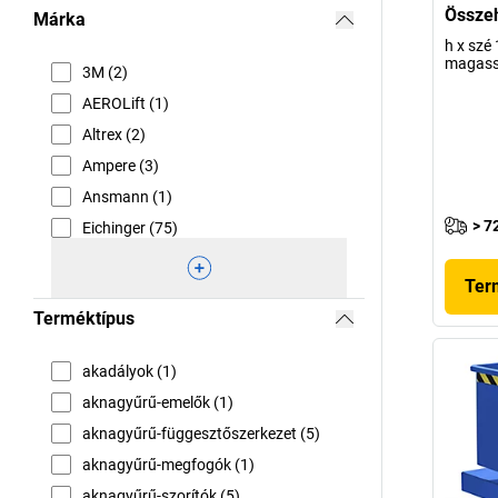
Összeh
Márka
h x szé
magass
3M (2)
AEROLift (1)
Altrex (2)
Ampere (3)
Ansmann (1)
> 7
Eichinger (75)
Ter
Terméktípus
akadályok (1)
aknagyűrű-emelők (1)
aknagyűrű-függesztőszerkezet (5)
aknagyűrű-megfogók (1)
aknagyűrű-szorítók (5)