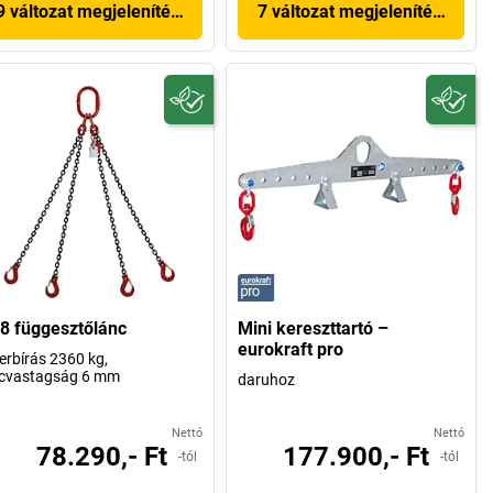
9 változat megjelenítése
7 változat megjelenítése
8 függesztőlánc
Mini kereszttartó –
eurokraft pro
erbírás 2360 kg,
ncvastagság 6 mm
daruhoz
Nettó
Nettó
78.290,- Ft
177.900,- Ft
-tól
-tól