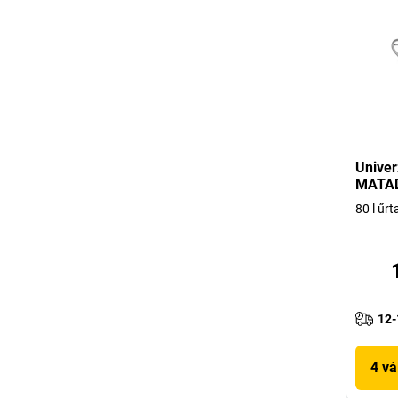
Univer
MATA
80 l űrt
12-
4 vá