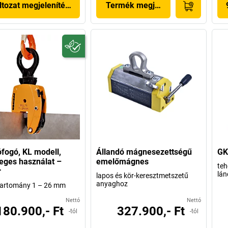
ltozat megjelenítése
Termék megjelenítése
ófogó, KL modell,
Állandó mágnesezettségű
GK
eges használat –
emelőmágnes
teh
r
lá
lapos és kör-keresztmetszetű
anyaghoz
tartomány 1 – 26 mm
Nettó
Nettó
180.900,- Ft
327.900,- Ft
-tól
-tól