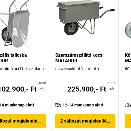
zális talicska –
Szerszámszállító kocsi –
Kő-
DOR
MATADOR
M
artalmú acél talicskaláda
összecsukható, zárható
60 
Nettó
Nettó
102.900,- Ft
225.900,- Ft
-tól
-tól
14 munkanap alatt
12-14 munkanap alatt
ltozat megjelenítése
2 változat megjelenítése