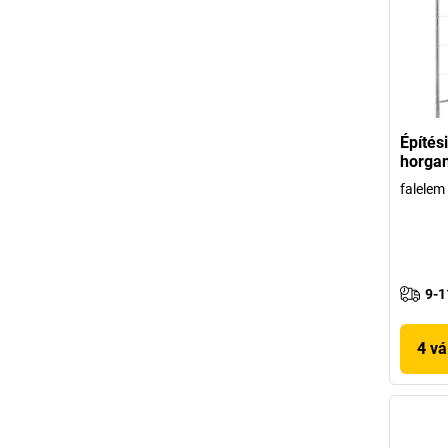
Építés
horgan
falelem
9-1
4 vá