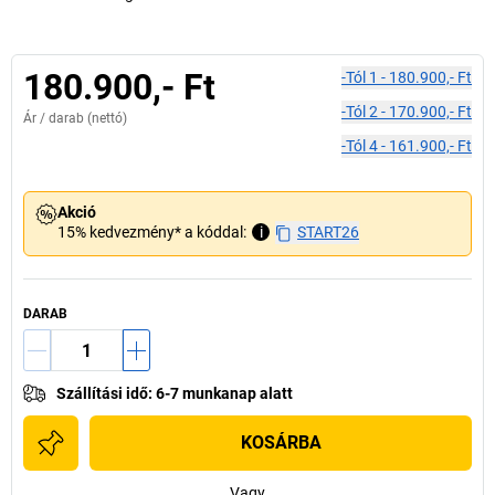
180.900,- Ft
-tól
1
-
180.900,- Ft
-tól
2
-
170.900,- Ft
Ár /
darab
(nettó)
-tól
4
-
161.900,- Ft
Akció
15% kedvezmény* a kóddal:
i
START26
DARAB
Szállítási idő
:
6-7 munkanap alatt
KOSÁRBA
Vagy