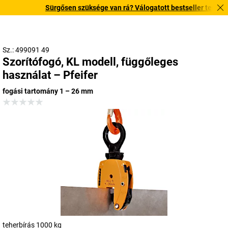
Sürgősen szüksége van rá? Válogatott bestseller termékeink
Sz.: 499091 49
Szorítófogó, KL modell, függőleges
használat – Pfeifer
fogási tartomány 1 – 26 mm
teherbírás 1000 kg