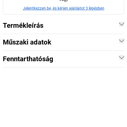
Jelentkezzen be, és kérjen ajánlatot 3 lépésben
Termékleírás
Műszaki adatok
Fenntarthatóság