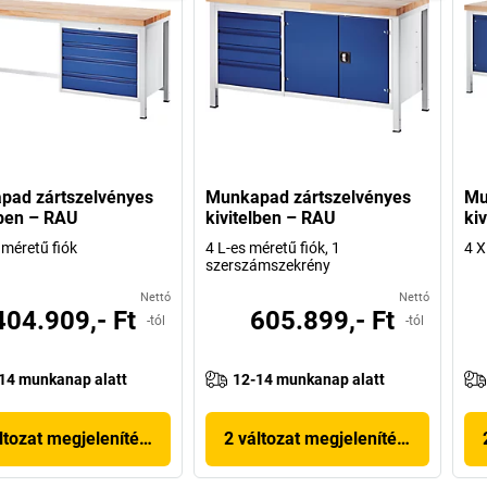
pad zártszelvényes
Munkapad zártszelvényes
Mu
lben – RAU
kivitelben – RAU
ki
 méretű fiók
4 L-es méretű fiók, 1
4 X
szerszámszekrény
Nettó
Nettó
404.909,- Ft
605.899,- Ft
-tól
-tól
14 munkanap alatt
12-14 munkanap alatt
ltozat megjelenítése
2 változat megjelenítése