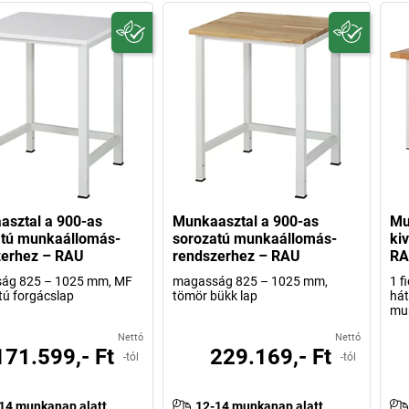
sztal a 900-as
Munkaasztal a 900-as
Mu
atú munkaállomás-
sorozatú munkaállomás-
kiv
zerhez – RAU
rendszerhez – RAU
R
ág 825 – 1025 mm, MF
magasság 825 – 1025 mm,
1 f
ú forgácslap
tömör bükk lap
hát
mu
Nettó
Nettó
171.599,- Ft
229.169,- Ft
-tól
-tól
14 munkanap alatt
12-14 munkanap alatt