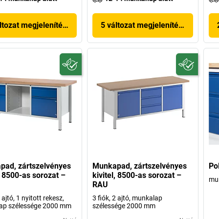
ltozat megjelenítése
5 változat megjelenítése
ad, zártszelvényes
Munkapad, zártszelvényes
Po
l, 8500-as sorozat –
kivitel, 8500-as sorozat –
mu
RAU
2 ajtó, 1 nyitott rekesz,
3 fiók, 2 ajtó, munkalap
ap szélessége 2000 mm
szélessége 2000 mm