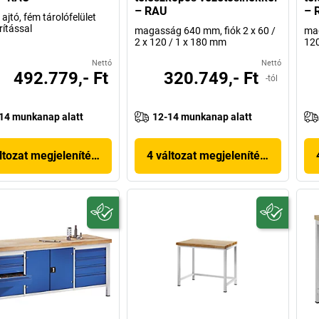
– RAU
– 
1 ajtó, fém tárolófelület
ítással
magasság 640 mm, fiók 2 x 60 /
mag
2 x 120 / 1 x 180 mm
120
Nettó
Nettó
492.779,- Ft
320.749,- Ft
-tól
14 munkanap alatt
12-14 munkanap alatt
ltozat megjelenítése
4 változat megjelenítése