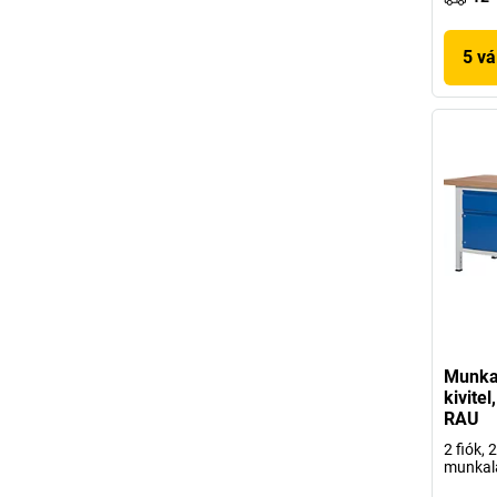
5 vá
Munkap
kivite
RAU
2 fiók, 
munkal