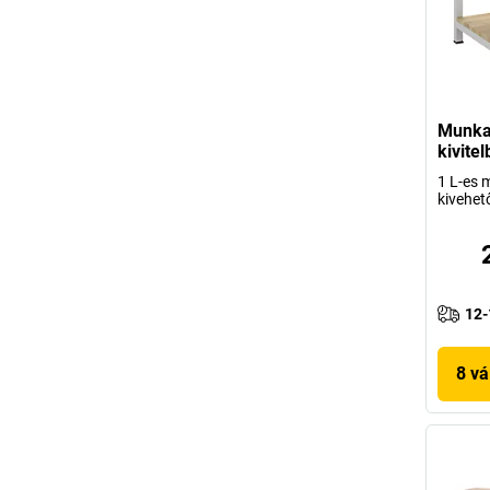
Munka
kivite
1 L-es 
kivehet
12-
8 vá