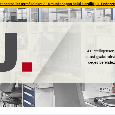
 bestseller termékeinket 3–4 munkanapon belül kiszállítjuk. Fedezze fe
Az intelligense
hatást gyakorolna
céges berendezé
A Balingen-Fromm
több mint 65 évn
kialakításában
növekedése elle
manufaktúraként 
termékeit annyira
és összehangol