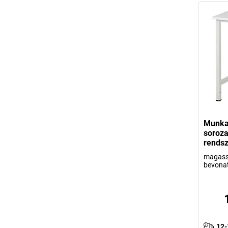
Munkaa
soroz
rends
magass
bevonat
12-