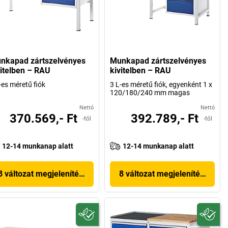
nkapad zártszelvényes
Munkapad zártszelvényes
vitelben – RAU
kivitelben – RAU
-es méretű fiók
3 L-es méretű fiók, egyenként 1 x
120/180/240 mm magas
Nettó
Nettó
370.569,- Ft
392.789,- Ft
-tól
-tól
12-14 munkanap alatt
12-14 munkanap alatt
8 változat megjelenítése
8 változat megjelenítése