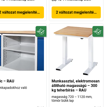
2 változat megjelenítése
2 változat megjelenítése
lc – RAU
Munkaasztal, elektromosan
állítható magasságú – 300
nkapadokhoz való
kg teherbírás – RAU
magasság 720 – 1120 mm,
tömör bükk lap