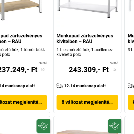
pad zártszelvényes
Munkapad zártszelvényes
Mu
lben – RAU
kivitelben – RAU
ki
méretű fiók, 1 tömör bükk
1 L-es méretű fiók, 1 acéllemez
3 L
ő polc
kivehető polc
Nettó
Nettó
237.249,- Ft
243.309,- Ft
-tól
-tól
14 munkanap alatt
12-14 munkanap alatt
ltozat megjelenítése
8 változat megjelenítése