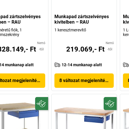
pad zártszelvényes
Munkapad zártszelvényes
Mu
lben – RAU
kivitelben – RAU
ki
éretű fiók, 1
1 keresztmerevítő
1 L
ámszekrény
ker
Nettó
Nettó
328.149,- Ft
219.069,- Ft
-tól
-tól
14 munkanap alatt
12-14 munkanap alatt
ltozat megjelenítése
8 változat megjelenítése