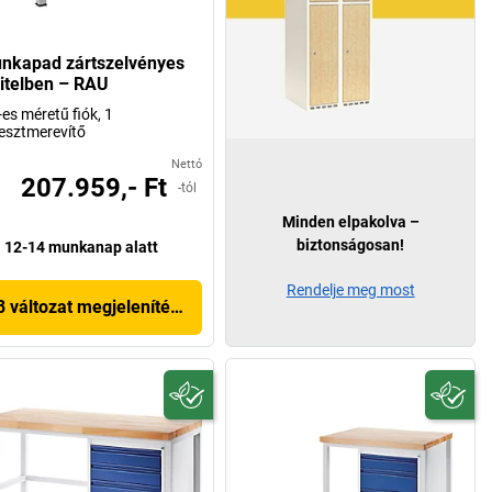
nkapad zártszelvényes
vitelben – RAU
-es méretű fiók, 1
esztmerevítő
Nettó
207.959,- Ft
-tól
Minden elpakolva –
biztonságosan!
12-14 munkanap alatt
Rendelje meg most
8 változat megjelenítése