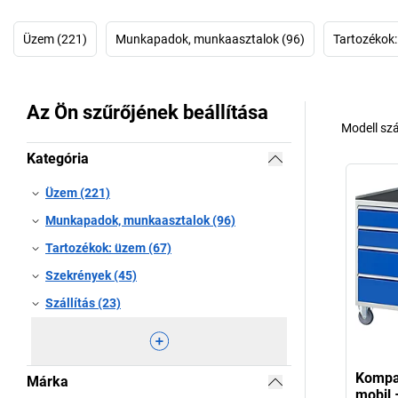
Üzem (221)
Munkapadok, munkaasztalok (96)
Tartozékok:
Az Ön szűrőjének beállítása
Modell sz
Kategória
Üzem (221)
Munkapadok, munkaasztalok (96)
Tartozékok: üzem (67)
Szekrények (45)
Szállítás (23)
Kompa
Márka
mobil