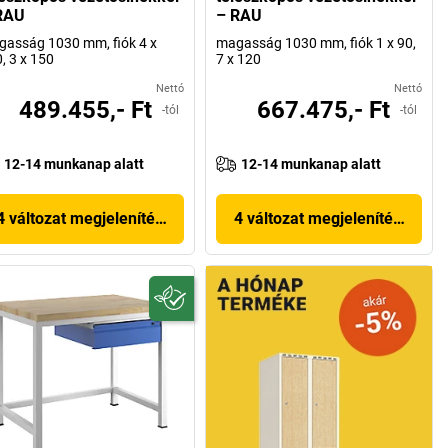
RAU
– RAU
asság 1030 mm, fiók 4 x
magasság 1030 mm, fiók 1 x 90,
, 3 x 150
7 x 120
Nettó
Nettó
489.455,- Ft
667.475,- Ft
-tól
-tól
12-14 munkanap alatt
12-14 munkanap alatt
4 változat megjelenítése
4 változat megjelenítése