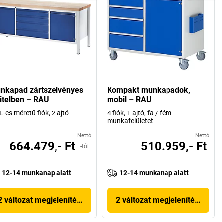
nkapad zártszelvényes
Kompakt munkapadok,
vitelben – RAU
mobil – RAU
L-es méretű fiók, 2 ajtó
4 fiók, 1 ajtó, fa / fém
munkafelületet
Nettó
Nettó
664.479,- Ft
510.959,- Ft
-tól
12-14 munkanap alatt
12-14 munkanap alatt
2 változat megjelenítése
2 változat megjelenítése