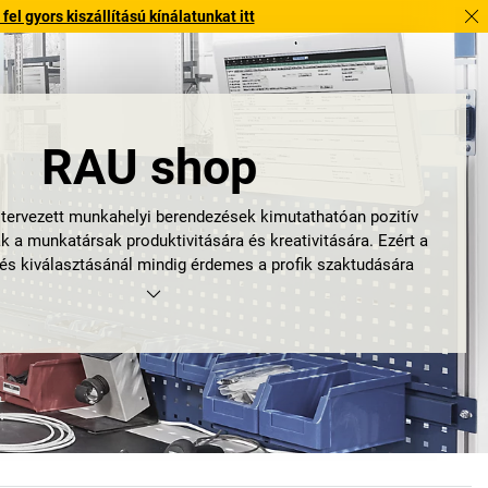
l gyors kiszállítású kínálatunkat itt
RAU shop
n tervezett munkahelyi berendezések kimutathatóan pozitív
k a munkatársak produktivitására és kreativitására. Ezért a
s kiválasztásánál mindig érdemes a profik szaktudására
hagyatkozni, mint amilyen a RAU GmbH.
ernből származó középvállalat valamennyi terméke mögött
yi tapasztalat áll, melyet a
Rau munkahelyi berendezések
, előállításában és forgalmazásában szerzett. Folytonos
nére a RAU GmbH máig munkahelyi berendezéseket gyártó
definiálja önmagát. A kézművesség szeretete az, ami a cég
 meggyőzővé teszi: a műhelybe és üzembe készült praktikus
t
Rau munkahelyrendszereket
,
Rau munkaasztalokat
,
Rau