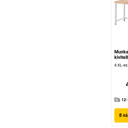
Munka
kivite
4 XL-es
12-
8 vá