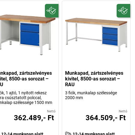
nkapad, zártszelvényes
Munkapad, zártszelvényes
itel, 8500-as sorozat –
kivitel, 8500-as sorozat –
AU
RAU
iók, 1 ajtó, 1 nyitott rekesz
3 fiók, munkalap szélessége
ra csúsztatott polccal,
2000 mm
nkalap szélessége 1500 mm
Nettó
Nettó
362.489,- Ft
364.509,- Ft
12-14 munkanap alatt
12-14 munkanap alatt