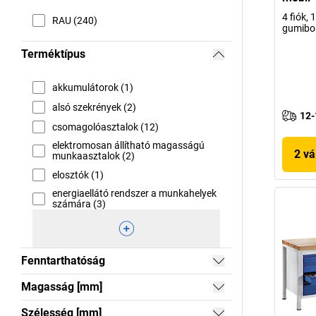
4 fiók, 
RAU (240)
gumibor
Terméktípus
akkumulátorok (1)
alsó szekrények (2)
12-
csomagolóasztalok (12)
elektromosan állítható magasságú
2 vá
munkaasztalok (2)
elosztók (1)
energiaellátó rendszer a munkahelyek
számára (3)
Fenntarthatóság
Magasság [mm]
Szélesség [mm]