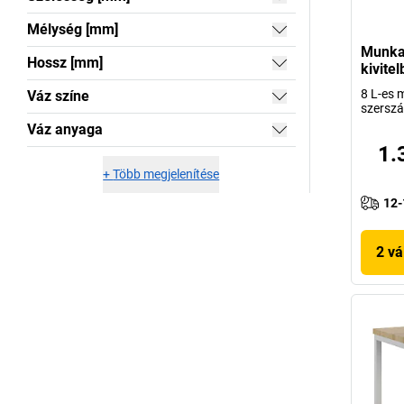
Mélység [mm]
Munka
Hossz [mm]
kivite
8 L-es m
Váz színe
szersz
Váz anyaga
1.
+
Több megjelenítése
12-
2 vá