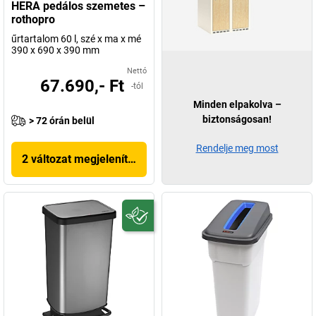
HERA pedálos szemetes –
rothopro
űrtartalom 60 l, szé x ma x mé
390 x 690 x 390 mm
Nettó
67.690,- Ft
-tól
Minden elpakolva –
biztonságosan!
> 72 órán belül
Rendelje meg most
2 változat megjelenítése