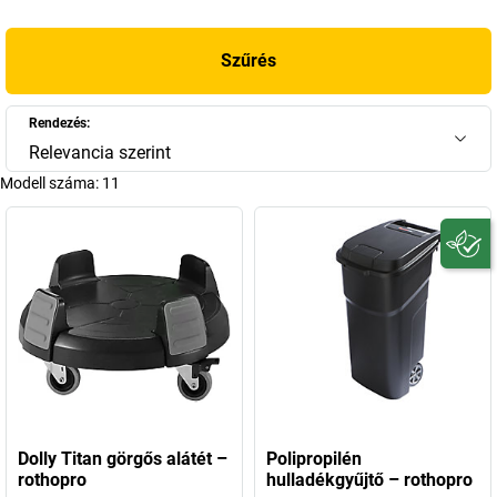
szemetesvödröktől
. Egyedi kialakításban kaphatók metál színű
szemetesvödrök is. Műanyagból készülnek, de fémesen
csillognak. Megbízunk a rothopro hulladékkezelésében, és a
Szűrés
rothopro Shopban mindent megtalál a hatékony
hulladékelszállításhoz.
Rendezés:
Relevancia szerint
Modell száma:
11
Dolly Titan görgős alátét –
Polipropilén
rothopro
hulladékgyűjtő – rothopro