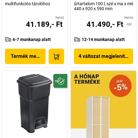
multifunkciós tárolóhoz
űrtartalom 100 l, szé x ma x mé
440 x 920 x 590 mm
Nettó
Nettó
41.189,- Ft
41.490,- Ft
-tól
6-7 munkanap alatt
12-14 munkanap alatt
Termék megjelenítése
4 változat megjelenítése