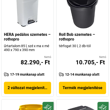
HERA pedálos szemetes –
Roll Bob szemetes –
rothopro
rothopro
űrtartalom 85 l, szé x ma x mé
térfogat 30 l, 2 db-tól
490 x 790 x 390 mm
Nettó
Nettó
82.290,- Ft
10.705,- Ft
17-19 munkanap alatt
12-14 munkanap alatt
2 változat megjelenítése
Termék megjelenítése