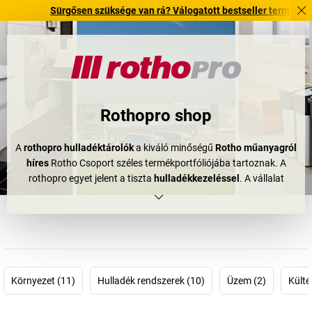
Sürgősen szüksége van rá? Válogatott bestseller termékeinket 3–
Rothopro shop
A
rothopro hulladéktárolók
a kiváló minőségű
Rotho műanyagról
híres
Rotho Csoport széles termékportfóliójába tartoznak. A
rothopro egyet jelent a tiszta
hulladékkezeléssel
. A vállalat
innovatív hulladékmentesítő rendszereket fejleszt, gyárt és
értékesít. Ha most az
ipari szemetesvödrökre
gondol, akkor közel
jár a igazsághoz, de a kínálatnak ezzel nincs vége. A
rothopro
hulladéktárolókat
a vendéglátóiparban, olyan erősen frekventált
területeken, mint repülőterek és vásárközpontok, valamint
klinikákon és rendelőkben is használják. A szelektív
Környezet (11)
Hulladék rendszerek (10)
Üzem (2)
Külté
hulladékgyűjtés, zsák cseréje és a pedálos működtetés olyan
természetes funkciók, amelyeket elvárhat a
rothopro