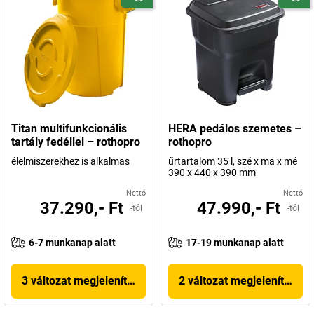
Titan multifunkcionális
HERA pedálos szemetes –
tartály fedéllel – rothopro
rothopro
élelmiszerekhez is alkalmas
űrtartalom 35 l, szé x ma x mé
390 x 440 x 390 mm
Nettó
Nettó
37.290,- Ft
47.990,- Ft
-tól
-tól
6-7 munkanap alatt
17-19 munkanap alatt
3 változat megjelenítése
2 változat megjelenítése