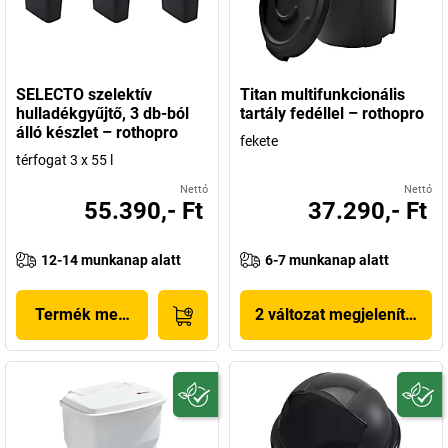
SELECTO szelektív
Titan multifunkcionális
hulladékgyűjtő, 3 db-ból
tartály fedéllel – rothopro
álló készlet – rothopro
fekete
térfogat 3 x 55 l
Nettó
Nettó
55.390,- Ft
37.290,- Ft
12-14 munkanap alatt
6-7 munkanap alatt
Termék megjelenítése
2 változat megjelenítése