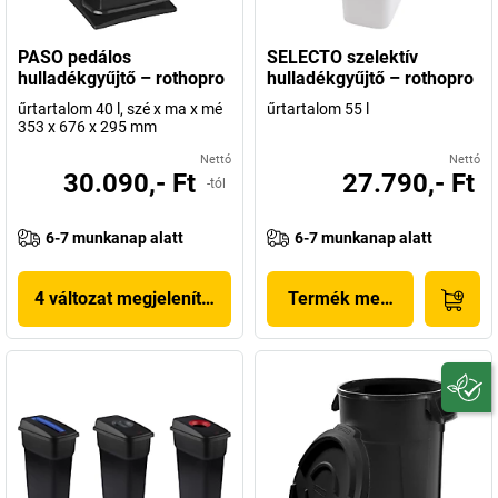
PASO pedálos
SELECTO szelektív
hulladékgyűjtő – rothopro
hulladékgyűjtő – rothopro
űrtartalom 40 l, szé x ma x mé
űrtartalom 55 l
353 x 676 x 295 mm
Nettó
Nettó
30.090,- Ft
27.790,- Ft
-tól
6-7 munkanap alatt
6-7 munkanap alatt
4 változat megjelenítése
Termék megjelenítése