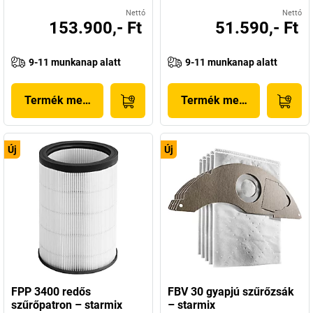
Nettó
Nettó
153.900,- Ft
51.590,- Ft
9-11 munkanap alatt
9-11 munkanap alatt
Termék megjelenítése
Termék megjelenítése
Új
Új
FPP 3400 redős
FBV 30 gyapjú szűrőzsák
szűrőpatron – starmix
– starmix