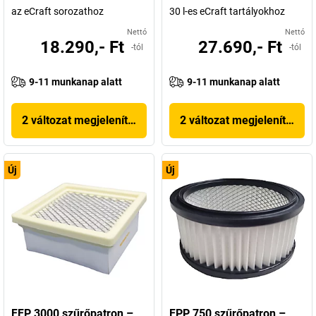
az eCraft sorozathoz
30 l-es eCraft tartályokhoz
Nettó
Nettó
18.290,- Ft
27.690,- Ft
-tól
-tól
9-11 munkanap alatt
9-11 munkanap alatt
2 változat megjelenítése
2 változat megjelenítése
Új
Új
FFP 3000 szűrőpatron –
FPP 750 szűrőpatron –