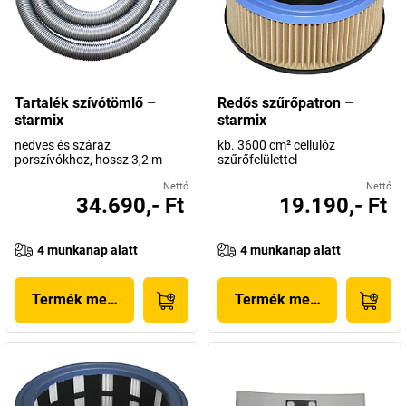
Tartalék szívótömlő –
Redős szűrőpatron –
starmix
starmix
nedves és száraz
kb. 3600 cm² cellulóz
porszívókhoz, hossz 3,2 m
szűrőfelülettel
Nettó
Nettó
34.690,- Ft
19.190,- Ft
4 munkanap alatt
4 munkanap alatt
Termék megjelenítése
Termék megjelenítése