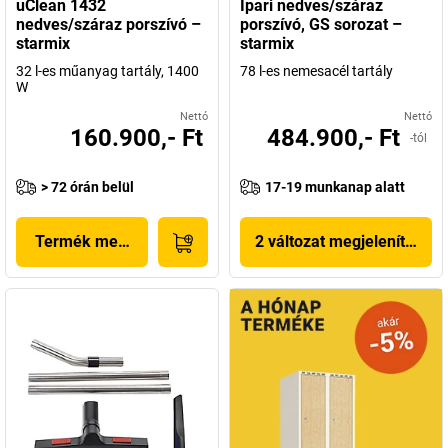
uClean 1432
Ipari nedves/száraz
nedves/száraz porszívó –
porszívó, GS sorozat –
starmix
starmix
32 l-es műanyag tartály, 1400
78 l-es nemesacél tartály
W
Nettó
Nettó
160.900,- Ft
484.900,- Ft
-tól
> 72 órán belül
17-19 munkanap alatt
Termék megjelenítése
2 változat megjelenítése