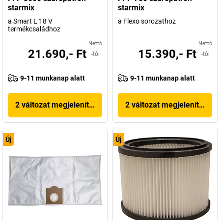
starmix
starmix
a Smart L 18 V
a Flexo sorozathoz
termékcsaládhoz
Nettó
Nettó
21.690,- Ft
15.390,- Ft
-tól
-tól
9-11 munkanap alatt
9-11 munkanap alatt
2 változat megjelenítése
2 változat megjelenítése
Új
Új