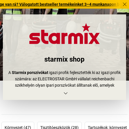
 Válogatott bestseller termékeinket 3–4 munkanapon belül kiszállítjuk.
starmix shop
A
Starmix porszívókat
igazi profik fejlesztették ki az igazi profik
számára: az ELECTROSTAR GmbH vállalat reichenbachi
székhelyén olyan ipari porszívókat állítanak elő, amelyek
üzemekben, építkezéseken, és
műhelyporszívókként
is
alkalmazhatók. Milyen porszívót igényelnek ezek a helyek? A
Starmix porszívóknak
különösen nagy teljesítményűnek és
tartósnak kell lenniük. És épp ilyenek! A „Made in Germany“
minőség nagy ígéret az Ön számára.
A
Starmix ipari porszívók
elsősorban abban különböznek a
Környezet (47)
Tisztítóeszközök (28)
Tartozékok: környezet 