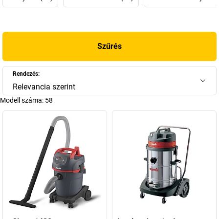
hagyományos porszívóktól, hogy egyedülálló szűrésre képesek az
impulzus szűrőtisztítás révén. Ez biztosítja az egészséges
munkavégzést, ugyanis minél finomabb a por, annál
veszélyesebb. Ezért a Starmix
elektromos szerszámokhoz való
Szűrés
porszívói
a biztonság oldalán állnak. A Starmix porszívók bármely
egyedi igénynek megfelelőek, akár az Önének is. Fedezze fel az Ön
számára megfelelő ipari porszívót: bármely munkához, bármely
Rendezés:
szerszámhoz, bármely porosztályhoz.
Relevancia szerint
Modell száma:
58