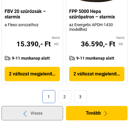
FBV 20 szűrőzsák –
FPP 5000 Hepa
starmix
szűrőpatron – starmix
a Flexo sorozathoz
az Energetic APDH-1430
modellhez
Nettó
Nettó
15.390,- Ft
36.590,- Ft
-tól
-tól
9-11 munkanap alatt
9-11 munkanap alatt
2 változat megjelenítése
2 változat megjelenítése
1
2
3
Tovább
Vissza