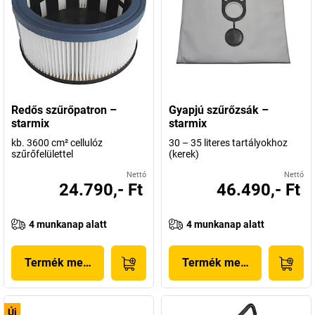
Redős szűrőpatron –
Gyapjú szűrőzsák –
starmix
starmix
kb. 3600 cm² cellulóz
30 – 35 literes tartályokhoz
szűrőfelülettel
(kerek)
Nettó
Nettó
24.790,- Ft
46.490,- Ft
4 munkanap alatt
4 munkanap alatt
Termék megjelenítése
Termék megjelenítése
Új