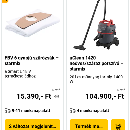
FBV 6 gyapjú szűrőzsák –
uClean 1420
starmix
nedves/száraz porszívó –
starmix
a Smart L 18 V
termékcsaládhoz
20 l-es műanyag tartály, 1400
W
Nettó
Nettó
15.390,- Ft
104.900,- Ft
-tól
9-11 munkanap alatt
4 munkanap alatt
2 változat megjelenítése
Termék megjelenítése