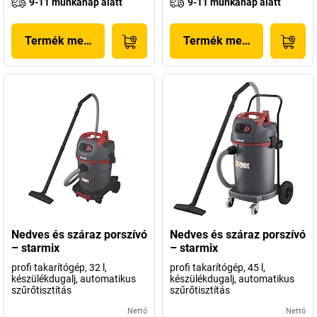
9-11 munkanap alatt
9-11 munkanap alatt
Termék megjelenítése
Termék megjelenítése
Nedves és száraz porszívó
Nedves és száraz porszívó
– starmix
– starmix
profi takarítógép, 32 l,
profi takarítógép, 45 l,
készülékdugalj, automatikus
készülékdugalj, automatikus
szűrőtisztítás
szűrőtisztítás
Nettó
Nettó