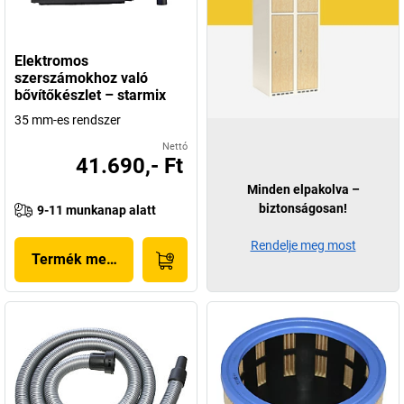
Elektromos
szerszámokhoz való
bővítőkészlet – starmix
35 mm-es rendszer
Nettó
41.690,- Ft
Minden elpakolva –
biztonságosan!
9-11 munkanap alatt
Rendelje meg most
Termék megjelenítése