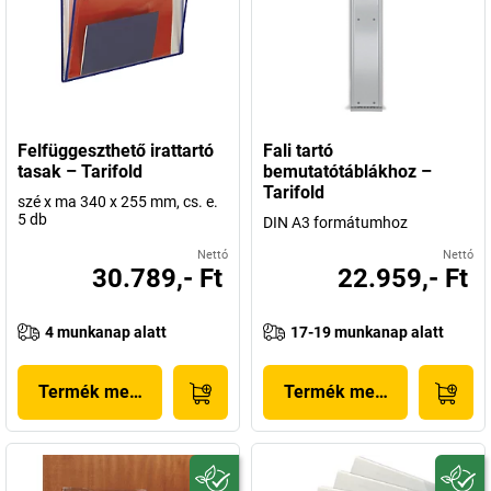
Felfüggeszthető irattartó
Fali tartó
tasak – Tarifold
bemutatótáblákhoz –
Tarifold
szé x ma 340 x 255 mm, cs. e.
5 db
DIN A3 formátumhoz
Nettó
Nettó
30.789,- Ft
22.959,- Ft
4 munkanap alatt
17-19 munkanap alatt
Termék megjelenítése
Termék megjelenítése