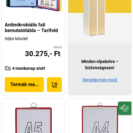
Antimikrobiális fali
bemutatótábla – Tarifold
teljes készlet
Nettó
30.275,- Ft
Minden elpakolva –
biztonságosan!
4 munkanap alatt
Rendelje meg most
Termék megjelenítése