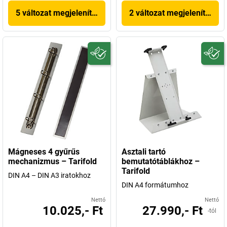
5 változat megjelenítése
2 változat megjelenítése
Mágneses 4 gyűrűs
Asztali tartó
mechanizmus – Tarifold
bemutatótáblákhoz –
Tarifold
DIN A4 – DIN A3 iratokhoz
DIN A4 formátumhoz
Nettó
Nettó
10.025,- Ft
27.990,- Ft
-tól