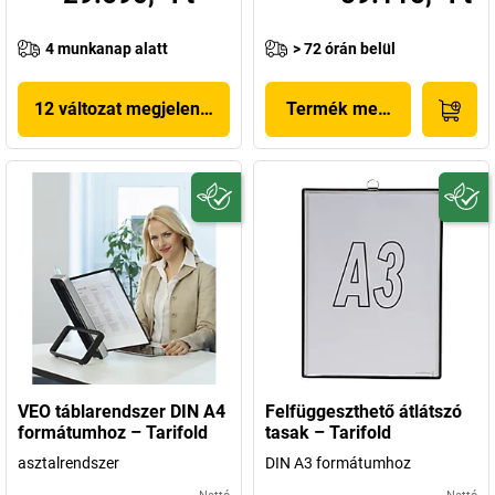
4 munkanap alatt
> 72 órán belül
12 változat megjelenítése
Termék megjelenítése
VEO táblarendszer DIN A4
Felfüggeszthető átlátszó
formátumhoz – Tarifold
tasak – Tarifold
asztalrendszer
DIN A3 formátumhoz