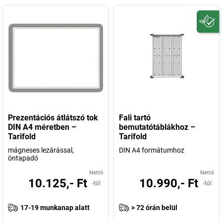
Prezentációs átlátszó tok
Fali tartó
DIN A4 méretben –
bemutatótáblákhoz –
Tarifold
Tarifold
mágneses lezárással,
DIN A4 formátumhoz
öntapadó
Nettó
Nettó
10.125,- Ft
10.990,- Ft
-tól
-tól
17-19 munkanap alatt
> 72 órán belül