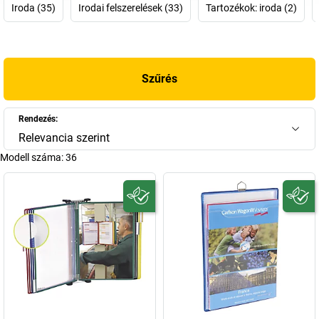
Iroda (35)
Irodai felszerelések (33)
Tartozékok: iroda (2)
A vállalat központi jelszava: Jó információt jókor, hogy jó döntést
hozzunk. Az igénybevételt álló és szinte elnyűhetetlen
tarifold
táblarendszerekkel
ezért általában ott találkozhatunk, ahol
gyakran használt információknak (útmutatóknak, listáknak stb.)
Szűrés
központi helyen, kosztól és portól védett állapotban kell kéznél
lenniük, laborokban, gyárakban, üzemekben vagy irodákban. A
tarifold asztali állványon például különféle információkat
Rendezés:
rendezhetünk el áttekinthetően és könnyedén lapozhatóan, míg a
Relevancia szerint
tarifold függő irattartóban főleg prospektusok és fénymásolni
Modell száma:
36
való iratok lelhetnek otthonra. Rendelje meg itt a tarifold Shopban
az Önhöz leginkább illő megoldást!