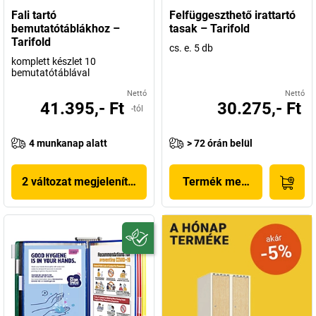
Fali tartó
Felfüggeszthető irattartó
bemutatótáblákhoz –
tasak – Tarifold
Tarifold
cs. e. 5 db
komplett készlet 10
bemutatótáblával
Nettó
Nettó
41.395,- Ft
30.275,- Ft
-tól
4 munkanap alatt
> 72 órán belül
2 változat megjelenítése
Termék megjelenítése