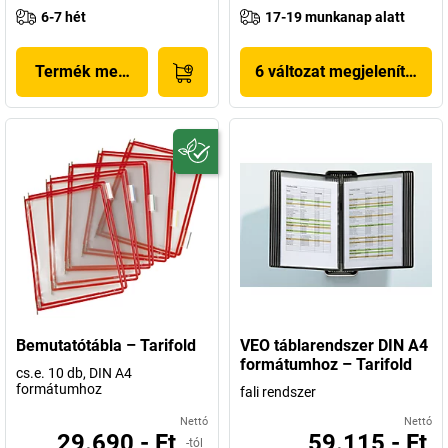
6-7 hét
17-19 munkanap alatt
Termék megjelenítése
6 változat megjelenítése
Bemutatótábla – Tarifold
VEO táblarendszer DIN A4
formátumhoz – Tarifold
cs.e. 10 db, DIN A4
formátumhoz
fali rendszer
Nettó
Nettó
29.690,- Ft
59.115,- Ft
-tól