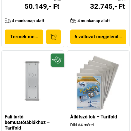
Nettó
Nettó
50.149,- Ft
32.745,- Ft
4 munkanap alatt
4 munkanap alatt
Termék megjelenítése
6 változat megjelenítése
Fali tartó
Átlátszó tok – Tarifold
bemutatótáblákhoz –
DIN A4 méret
Tarifold