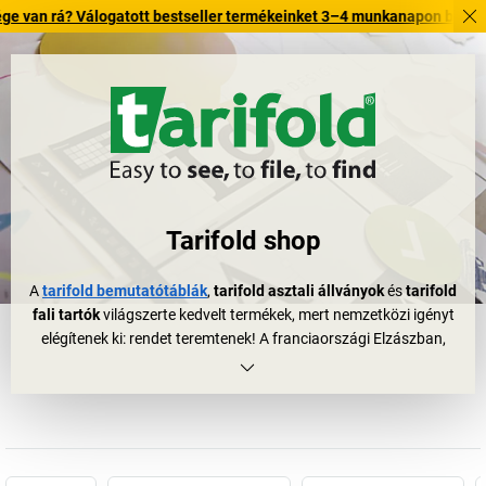
 Válogatott bestseller termékeinket 3–4 munkanapon belül kiszállítjuk.
Tarifold shop
A
tarifold bemutatótáblák
,
tarifold asztali állványok
és
tarifold
fali tartók
világszerte kedvelt termékek, mert nemzetközi igényt
elégítenek ki: rendet teremtenek! A franciaországi Elzászban,
Straßburg mellett honos cég már 1950 óta alakít ki igénybevételt
álló átlátszó tasakokat, dokumentumtasakokat és fontos iratok
gyűjtésére, prezentálására és elrendezére szolgáló különféle
rendszereket. És teszi mindezt sikerrel, hiszen ma a tarifold a T3L-
csoport tagjaként ágazata vezető gyártójának és exportőrének
számít világviszonylatban is.