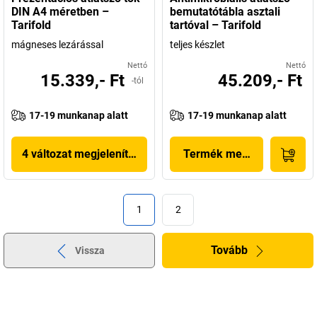
DIN A4 méretben –
bemutatótábla asztali
Tarifold
tartóval – Tarifold
mágneses lezárással
teljes készlet
Nettó
Nettó
15.339,- Ft
45.209,- Ft
-tól
17-19 munkanap alatt
17-19 munkanap alatt
4 változat megjelenítése
Termék megjelenítése
1
2
Tovább
Vissza