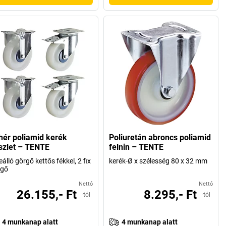
hér poliamid kerék
Poliuretán abroncs poliamid
szlet – TENTE
felnin – TENTE
eálló görgő kettős fékkel, 2 fix
kerék-Ø x szélesség 80 x 32 mm
rgő
Nettó
Nettó
26.155,- Ft
8.295,- Ft
-tól
-tól
4 munkanap alatt
4 munkanap alatt