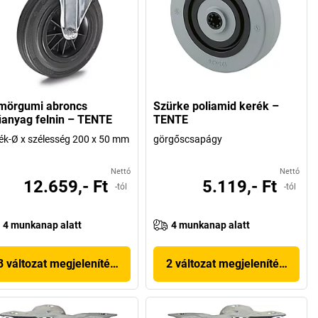
mörgumi abroncs
Szürke poliamid kerék –
anyag felnin – TENTE
TENTE
ék-Ø x szélesség 200 x 50 mm
görgőscsapágy
Nettó
Nettó
12.659,- Ft
5.119,- Ft
-tól
-tól
4 munkanap alatt
4 munkanap alatt
3 változat megjelenítése
2 változat megjelenítése