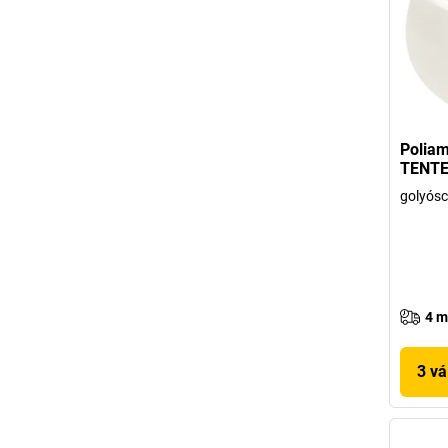
Poliam
TENT
golyós
4 m
3 vá