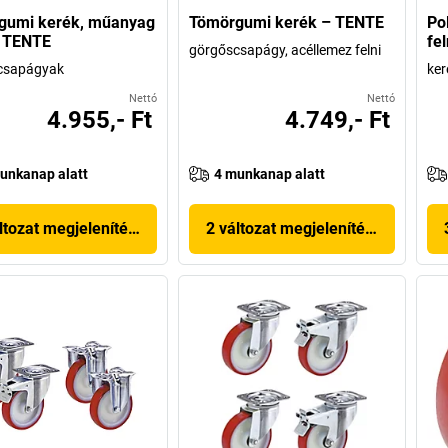
gumi kerék, műanyag
Tömörgumi kerék – TENTE
Po
– TENTE
fe
görgőscsapágy, acéllemez felni
csapágyak
ker
Nettó
Nettó
4.955,- Ft
4.749,- Ft
unkanap alatt
4 munkanap alatt
ltozat megjelenítése
2 változat megjelenítése