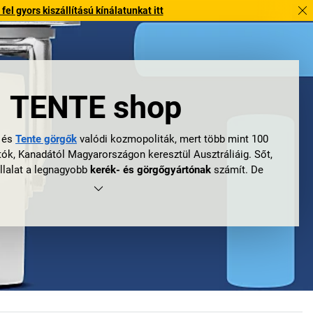
l gyors kiszállítású kínálatunkat itt
TENTE shop
és
Tente görgők
valódi kozmopoliták, mert több mint 100
ók, Kanadától Magyarországon keresztül Ausztráliáig. Sőt,
llalat a legnagyobb
kerék- és görgőgyártónak
számít. De
ak el a nyugalmas Bergisches Land (bergi) vidéken lévő
Wermelskirchenből a nagyvilágba?
alappal és egy nagy levegővel. Valós alappal azért, mert a
ítója, Adolf Schulte egész egyszerűen a származási helyéről,
nte elnevezésű városrészéről nevezte el. És a nagy levegő,
bb, mint 90 éve történt, egészen pontosan 1923-ban. Ami
hergörgők és egyéb görgők forgalmazásaként indult, az
ben gyorsan a német gazdaságtörténet valódi mintaértékű