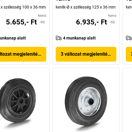
 x szélesség 100 x 36 mm
kerék-Ø x szélesség 125 x 36 mm
ker
Nettó
Nettó
5.655,- Ft
6.935,- Ft
-tól
-tól
unkanap alatt
4 munkanap alatt
ltozat megjelenítése
3 változat megjelenítése