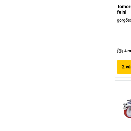
Tömör
felni 
görgős
4 m
2 vá