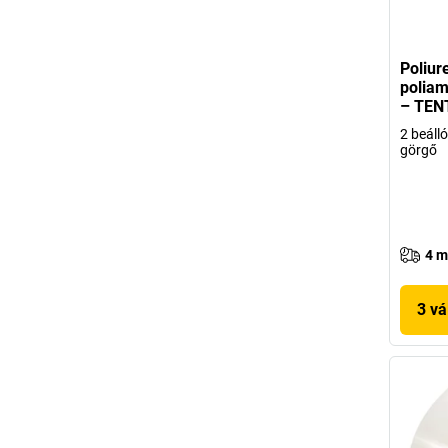
Poliur
poliam
– TEN
2 beálló
görgő
4 m
3 vá