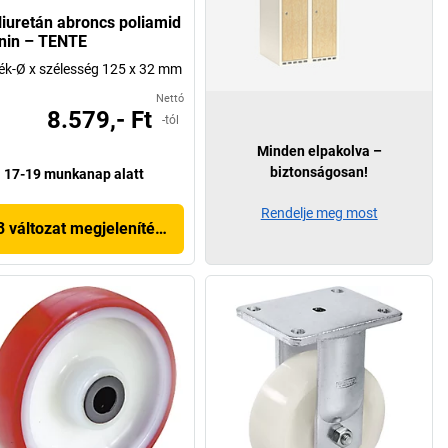
liuretán abroncs poliamid
lnin – TENTE
ék-Ø x szélesség 125 x 32 mm
Nettó
8.579,- Ft
-tól
Minden elpakolva –
biztonságosan!
17-19 munkanap alatt
Rendelje meg most
3 változat megjelenítése