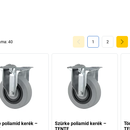
vállalatává fejlő
kezdett el önáll
indikátora a k
közismerten garáz
a kemény munká
évek közepére me
1968-ban gyártot
áma:
40
1
2
Tente-nél Európa 
következő év
köszönhetően vál
Egyúttal megőr
teljesítmény, a 
Ezért biztosak va
és pont azt fog
hőálló
,
zajcsök
emelőkocsikhoz
mi
 poliamid kerék –
Szürke poliamid kerék –
Tö
E
TENTE
TE