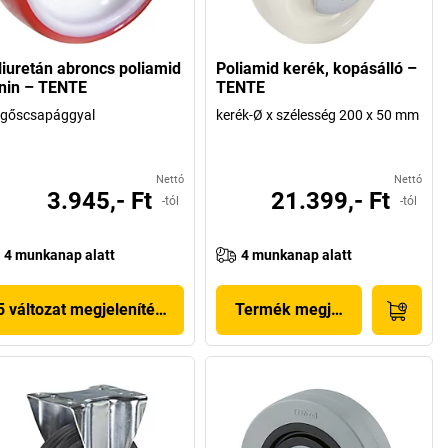
liuretán abroncs poliamid
Poliamid kerék, kopásálló –
lnin – TENTE
TENTE
rgőscsapággyal
kerék-Ø x szélesség 200 x 50 mm
Nettó
Nettó
3.945,- Ft
21.399,- Ft
-tól
-tól
4 munkanap alatt
4 munkanap alatt
5 változat megjelenítése
Termék megjelenítése