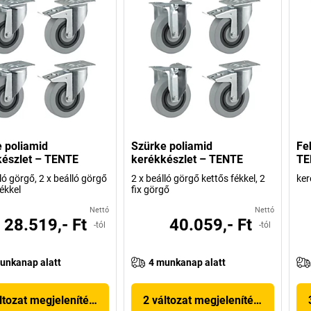
 poliamid
Szürke poliamid
Fe
észlet – TENTE
kerékkészlet – TENTE
TE
ló görgő, 2 x beálló görgő
2 x beálló görgő kettős fékkel, 2
ker
ékkel
fix görgő
Nettó
Nettó
28.519,- Ft
40.059,- Ft
-tól
-tól
unkanap alatt
4 munkanap alatt
ltozat megjelenítése
2 változat megjelenítése