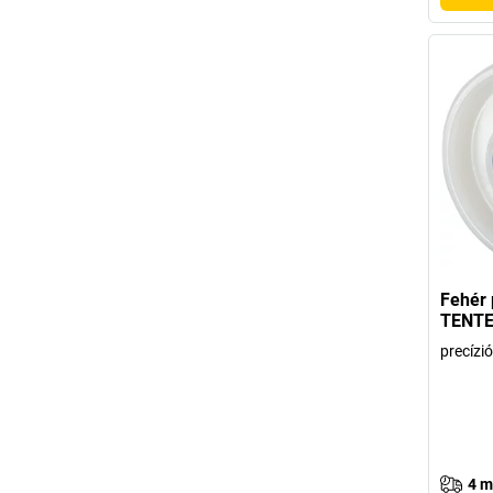
Fehér 
TENT
precízi
4 m