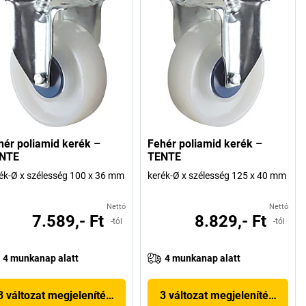
hér poliamid kerék –
Fehér poliamid kerék –
NTE
TENTE
ék-Ø x szélesség 100 x 36 mm
kerék-Ø x szélesség 125 x 40 mm
Nettó
Nettó
7.589,- Ft
8.829,- Ft
-tól
-tól
4 munkanap alatt
4 munkanap alatt
3 változat megjelenítése
3 változat megjelenítése