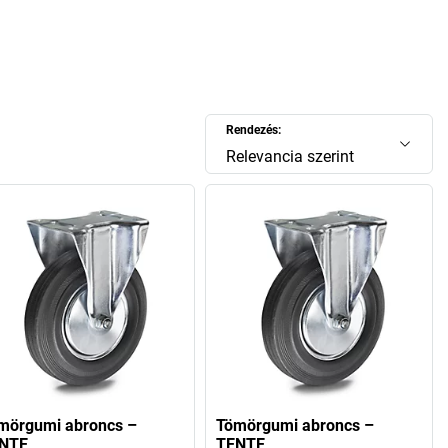
dött. A Tente először egészen egyszerűen a saját garázsában
óan
kerekeket
és
görgőket
gyártani. Nyilvánvalóan ez volt az
ésőbbi sikereknek, hiszen a Google és Apple története is
sban kezdődött. Ezután a vállalat a gazdasági csodának és
nak köszönhetően jelentősen növekedett, így a hatvanas
gtették az első lépéseket a nemzetközivé válás irányába.
Rendezés:
tak először 10 millió db görgőt, 1970-ben pedig létrejött a
első, számítógép által vezérelt, magas állványos raktára. A
Relevancia szerint
ekben a Tente a számos felvásárlásnak és átvételnek
t azzá, ami: a valódi "global player"-ré (globális játékos).
izte a családi vállalat klasszikus értékeit is, amelyek: a
megbízhatóság, a precízió és ügyfélközeliség, de egyben a
hagyomány és innováció is.
gyunk abban, hogy a
Tente görgő shopunkkal
elégedett lesz,
ja megtalálni, amire szüksége van. Teljesen mindegy, hogy
kentő
vagy
központilag rögzíthető görgőkről
,
bútorokhoz
,
vagy
iparhoz való görgőkról
van-e szó. Ha egy vállalat tudja,
re van szükség, akkor az csak a Tente lehet!
mörgumi abroncs –
Tömörgumi abroncs –
NTE
TENTE