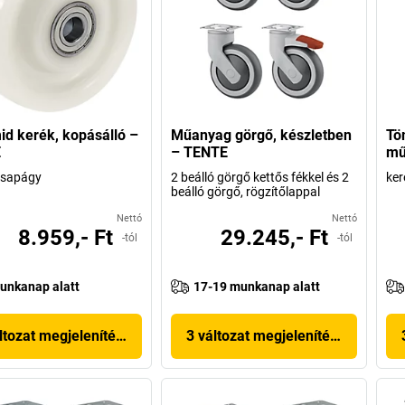
id kerék, kopásálló –
Műanyag görgő, készletben
Tö
E
– TENTE
mű
csapágy
2 beálló görgő kettős fékkel és 2
ker
beálló görgő, rögzítőlappal
Nettó
Nettó
8.959,- Ft
29.245,- Ft
-tól
-tól
unkanap alatt
17-19 munkanap alatt
ltozat megjelenítése
3 változat megjelenítése