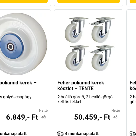
poliamid kerék –
Fehér poliamid kerék
Fe
E
készlet – TENTE
ké
ós golyóscsapágy
2 beálló görgő, 2 beálló görgő
2 b
kettős fékkel
gö
Nettó
Nettó
6.849,- Ft
50.459,- Ft
-tól
-tól
unkanap alatt
4 munkanap alatt