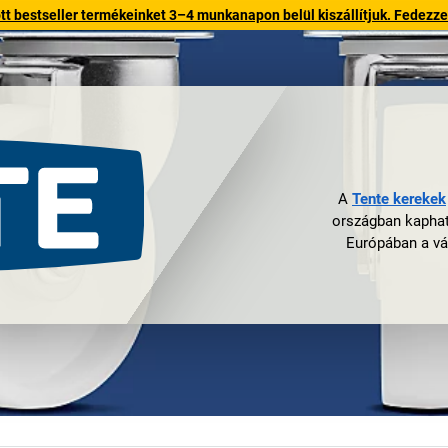
 bestseller termékeinket 3–4 munkanapon belül kiszállítjuk. Fedezze fe
A
Tente kerekek
országban kaphat
Európában a vá
hogyan jutott
Hát igen, valós 
vállalatot az alap
Wermelskirchen Te
mert ez már tö
akkoriban te
elkövetkező évek