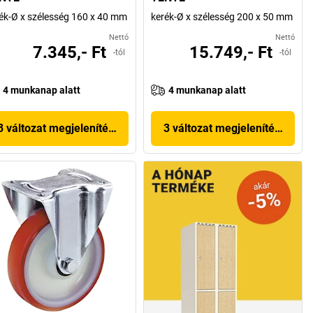
ék-Ø x szélesség 160 x 40 mm
kerék-Ø x szélesség 200 x 50 mm
Nettó
Nettó
7.345,- Ft
15.749,- Ft
-tól
-tól
4 munkanap alatt
4 munkanap alatt
3 változat megjelenítése
3 változat megjelenítése