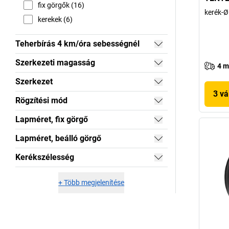
fix görgők (16)
kerék-Ø
kerekek (6)
Teherbírás 4 km/óra sebességnél
Szerkezeti magasság
4 m
Szerkezet
3 vá
Rögzítési mód
Lapméret, fix görgő
Lapméret, beálló görgő
Kerékszélesség
+
Több megjelenítése