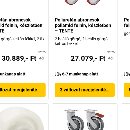
etán abroncsok
Poliuretán abroncsok
Po
id felnin, készletben
poliamid felnin, készletben
fe
TE
– TENTE
gö
 görgő kettős fékkel, 2 fix
2 beálló görgő, 2 beálló görgő
kettős fékkel
Nettó
Nettó
30.889,- Ft
27.079,- Ft
-tól
-tól
unkanap alatt
6-7 munkanap alatt
ltozat megjelenítése
3 változat megjelenítése