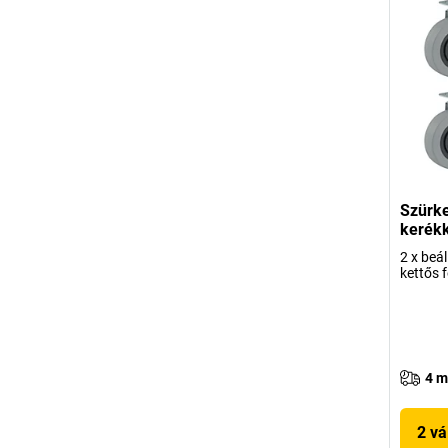
Szürke
kerékk
2 x beál
kettős f
4 m
2 vá