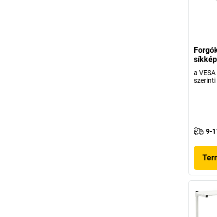
Forgó
síkkép
a VESA 
szerinti
9-1
Ter