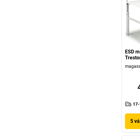
ESD mu
Tresto
magass
17-
5 vá