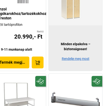
nzol
rgókarokhoz/tartozékokhoz
Treston
X tartóprofilon
Nettó
20.990,- Ft
Minden elpakolva –
biztonságosan!
9-11 munkanap alatt
Rendelje meg most
Termék megjelenítése