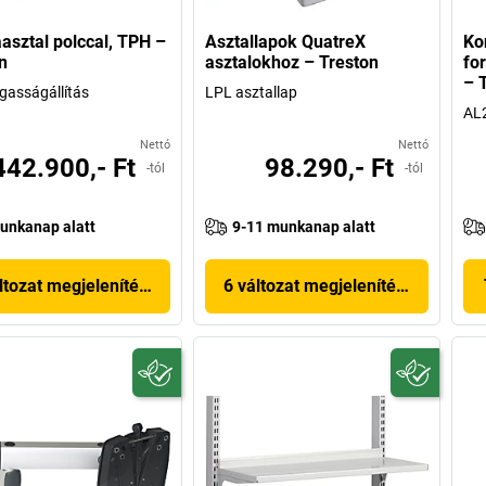
sztal polccal, TPH –
Asztallapok QuatreX
Ko
n
asztalokhoz – Treston
fo
– 
gasságállítás
LPL asztallap
AL2
Nettó
Nettó
442.900,- Ft
98.290,- Ft
-tól
-tól
unkanap alatt
9-11 munkanap alatt
ltozat megjelenítése
6 változat megjelenítése