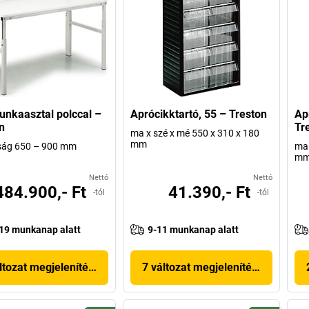
nkaasztal polccal –
Aprócikktartó, 55 – Treston
Ap
n
Tr
ma x szé x mé 550 x 310 x 180
mm
ág 650 – 900 mm
ma 
m
Nettó
Nettó
484.900,- Ft
41.390,- Ft
-tól
-tól
19 munkanap alatt
9-11 munkanap alatt
ltozat megjelenítése
7 változat megjelenítése