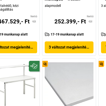
talvédő, kézi
alapmodell
3 a
gállítás
Nettó
Nettó
467.529,- Ft
252.399,- Ft
-tól
-tól
19 munkanap alatt
17-19 munkanap alatt
ltozat megjelenítése
3 változat megjelenítése
Új
Új