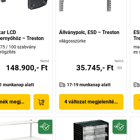
kar LCD
Állványpolc, ESD – Treston
ES
ernyőhöz – Treston
Tr
világosszürke
75 / 100 szabvány
ma
 rögzítés
es 
Nettó
Nettó
148.900,- Ft
35.745,- Ft
-tól
1 munkanap alatt
17-19 munkanap alatt
mék megjelenítése
4 változat megjelenítése