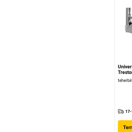
Univer
Tresto
teherbí
17-
Ter