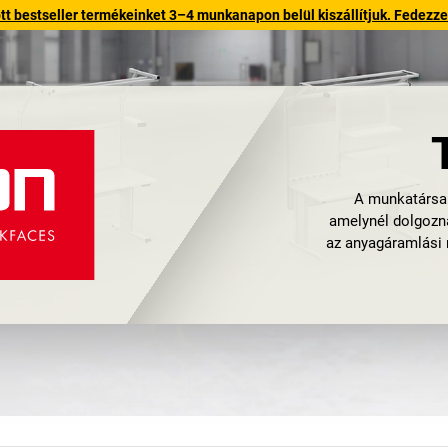
 bestseller termékeinket 3–4 munkanapon belül kiszállítjuk. Fedezze fe
A munkatársak
amelynél dolgozn
az anyagáramlási 
Számos vállalat e
Kaizen vagy Lean 
optimálisan 
szükségtelen lép
csökkenjen. Hogya
amelyek egyedi
A TRESTON éppen 
munkahelyrendsz