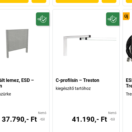
Új
ált lemez, ESD –
C-profilsín – Treston
ES
n
Tr
kiegészítő tartóhoz
szürke
Tre
Nettó
Nettó
37.790,- Ft
41.190,- Ft
-tól
-tól