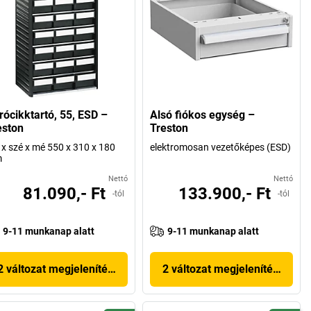
rócikktartó, 55, ESD –
Alsó fiókos egység –
eston
Treston
x szé x mé 550 x 310 x 180
elektromosan vezetőképes (ESD)
m
Nettó
Nettó
81.090,- Ft
133.900,- Ft
-tól
-tól
9-11 munkanap alatt
9-11 munkanap alatt
2 változat megjelenítése
2 változat megjelenítése