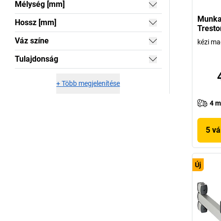
Mélység [mm]
Munkaa
Hossz [mm]
Tresto
Váz színe
kézi ma
Tulajdonság
+
Több megjelenítése
4 m
5 vá
Új