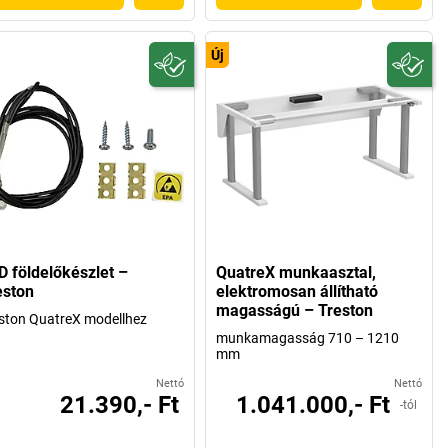
Új
D földelőkészlet –
QuatreX munkaasztal,
eston
elektromosan állítható
magasságú – Treston
ston QuatreX modellhez
munkamagasság 710 – 1210
mm
Nettó
Nettó
21.390,- Ft
1.041.000,- Ft
-tól