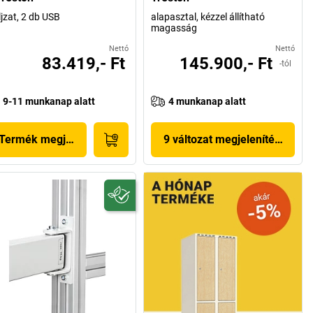
ljzat, 2 db USB
alapasztal, kézzel állítható
magasság
Nettó
Nettó
83.419,- Ft
145.900,- Ft
-tól
9-11 munkanap alatt
4 munkanap alatt
Termék megjelenítése
9 változat megjelenítése