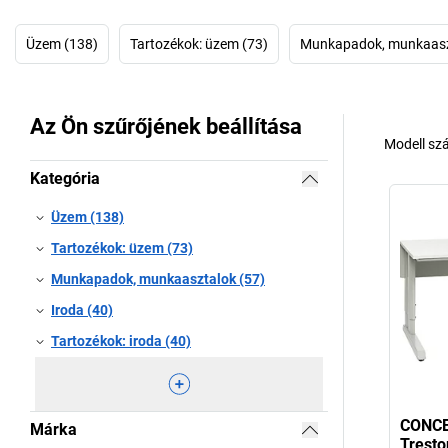
Üzem (138)
Tartozékok: üzem (73)
Munkapadok, munkaasz
Az Ön szűrőjének beállítása
Modell sz
Kategória
Üzem (138)
Tartozékok: üzem (73)
Munkapadok, munkaasztalok (57)
Iroda (40)
Tartozékok: iroda (40)
CONCE
Márka
Tresto