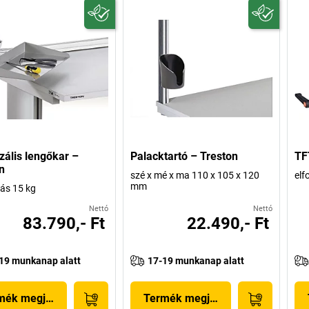
zális lengőkar –
Palacktartó – Treston
TF
n
szé x mé x ma 110 x 105 x 120
elf
mm
rás 15 kg
Nettó
Nettó
83.790,- Ft
22.490,- Ft
19 munkanap alatt
17-19 munkanap alatt
mék megjelenítése
Termék megjelenítése