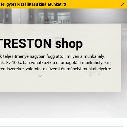
l gyors kiszállítású kínálatunkat itt
TRESTON shop
 teljesítménye nagyban függ attól, milyen a munkahely,
ak. Ez 100%-ban vonatkozik a csomagolási munkahelyekre,
rendszerekre, valamint az üzemi és műhelyi munkahelyekre.
zért már bevezetett minőségirányítási módszereket (pl. 5S,
Production). Az ilyen módszerek célja, hogy a munkatársak
összpontosíthassanak a munkájuk lényegére, és hogy a
ések, például a munkaanyagok keresgélése fenntarthatóan
n lehet ezt elérni? Úgy, hogy olyan termékeket használunk,
leg igazíthatók a munkafolyamatokhoz és az emberekhez.
ennek a témának szenteli a figyelmét, és olyan
moduláris
ereket
fejlesztett ki, amelyek jobbá teszik az ergonómiát, a