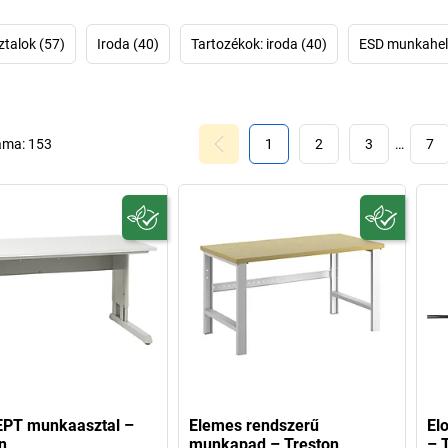
funkcional
termékkonfigu
összeállítá
talok (57)
Iroda (40)
Tartozékok: iroda (40)
ESD munkahel
folyamatokat. Nem 
A TRESTON-nál u
áma:
153
1
2
3
…
7
PT munkaasztal –
Elemes rendszerű
El
n
munkapad – Treston
– 