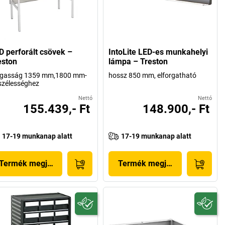
D perforált csövek –
IntoLite LED-es munkahelyi
eston
lámpa – Treston
gasság 1359 mm,1800 mm-
hossz 850 mm, elforgatható
szélességhez
Nettó
Nettó
155.439,- Ft
148.900,- Ft
17-19 munkanap alatt
17-19 munkanap alatt
Termék megjelenítése
Termék megjelenítése