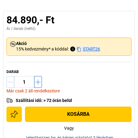
84.890,- Ft
Ár /
darab
(nettó)
Akció
15% kedvezmény* a kóddal:
i
START26
DARAB
Már csak 2 áll rendelkezésre
Szállítási idő
:
> 72 órán belül
KOSÁRBA
Vagy
Jelentkezzen be, és kérjen ajánlatot 3 lépésben