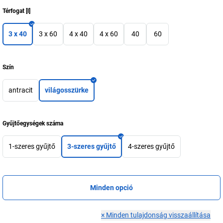
Térfogat
[
l
]
3 x 40
3 x 60
4 x 40
4 x 60
40
60
Szín
antracit
világosszürke
Gyűjtőegységek száma
1-szeres gyűjtő
3-szeres gyűjtő
4-szeres gyűjtő
Minden opció
×
Minden tulajdonság visszaállítása