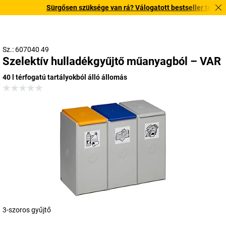
Sürgősen szüksége van rá? Válogatott bestseller termékeink
Sz.: 607040 49
Szelektív hulladékgyűjtő műanyagból – VAR
40 l térfogatú tartályokból álló állomás
3-szoros gyűjtő